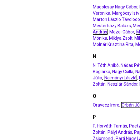
Magolcsay Nagy Gábor
,
Veronika
,
Margócsy Ist
Marton László Távolodó
Mesterházy Balázs
,
Més
András
,
Mezei Gábor
,
M
Mónika
,
Miklya Zsolt
,
Mi
Molnár Krisztina Rita
,
Mo
N
N. Tóth Anikó
,
Nádas Pé
Boglárka
,
Nagy Csilla
,
Na
Júlia
,
Najmányi László
,
Zoltán
,
Neszlár Sándor
,
O
Oravecz Imre
,
Orbán Júl
P
P. Horváth Tamás
,
Paet
Zoltán
,
Pályi András
,
Pa
Zsigmond
,
Parti Nagy L