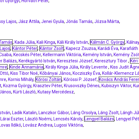
th Györgyi
,
Horváth Péter
,
sy Lajos
,
Jász Attila
,
Jenei Gyula
,
Jónás Tamás
,
Józsa Márta
,
 Tamás
,
Kada Júlia
,
Kali Kinga
,
Káli Király István
,
Kálmán C. György
,
Kálna
Lajos
,
Kántor Péter
,
Kántor Zsolt
,
Kapecz Zsuzsa
,
Karádi Éva
,
Karafiáth
 Csaba
,
Kecskés Péter
,
Kellermann Viktória
,
Kemény István
,
Kemény Zsóf
r Balázs
,
Kerékgyártó István
,
Keresztesi József
,
Keresztury Tibor
,
Kéri
Imre
,
Kinde Annamária
,
Király Kinga Júlia
,
Király Levente
,
Kiss Judit Ág
 Ottó
,
Kiss Tibor Noé
,
Kőbányai János
,
Kocziszky Éva
,
Kollár-Klemencz L
Imre
,
Kornis Mihály
,
Kőrösi Zoltán
,
Kőrössi P. József
,
Kovács András Fere
t
,
Kozma György
,
Krasztev Péter
,
Krusovszky Dénes
,
Kubiszyn Viktor
,
Ku
 János
,
Kürti László
,
Kutasy Mercédesz
,
István
,
Ladik Katalin
,
Lanczkor Gábor
,
Láng Orsolya
,
Láng Zsolt
,
Lángh Júl
,
Lárai Eszter
,
László Noémi
,
Lencsés Károly
,
Lengyel Balázs
,
Lengyel Pét
Lovas Ildikó
,
Lovász Andrea
,
Lugosi Viktória
,