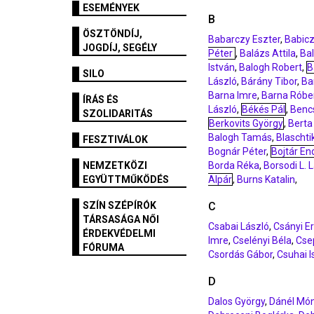
ESEMÉNYEK
B
ÖSZTÖNDÍJ,
Babarczy Eszter
,
Babicz
JOGDÍJ, SEGÉLY
Péter
,
Balázs Attila
,
Ba
István
,
Balogh Robert
,
B
SILO
László
,
Bárány Tibor
,
Ba
Barna Imre
,
Barna Róbe
ÍRÁS ÉS
László
,
Békés Pál
,
Benc
SZOLIDARITÁS
Berkovits György
,
Bert
Balogh Tamás
,
Blaschti
FESZTIVÁLOK
Bognár Péter
,
Bojtár En
NEMZETKÖZI
Borda Réka
,
Borsodi L. 
EGYÜTTMŰKÖDÉS
Alpár
,
Burns Katalin
,
SZÍN SZÉPÍRÓK
C
TÁRSASÁGA NŐI
Csabai László
,
Csányi E
ÉRDEKVÉDELMI
Imre
,
Cselényi Béla
,
Cse
FÓRUMA
Csordás Gábor
,
Csuhai I
D
Dalos György
,
Dánél Món