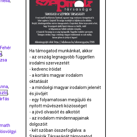
nélia
,
Fehér
Ha támogatod munkánkat, akkor
a
,
- az ország legnagyobb független
uzsa
irodalmi szervezetét
- kedvenc íróidat
- a kortárs magyar irodalom
oktatását
Anna
,
- a minőségi magyar irodalom jelenét
szló
,
és jövőjét
árfás
- egy folyamatosan megújuló és
nyitott művészeti közösséget
- a jövő olvasóit és alkotóit
- az irodalom mindennapjainak
dolgozóit
rmath
- két szóban összefoglalva: a
lósvölgyi
Szépírók Társaságát támogatod