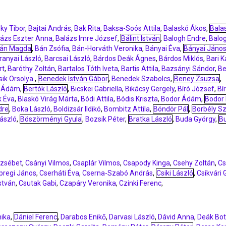
ky Tibor
,
Bajtai András
,
Bak Rita
,
Baksa-Soós Attila
,
Balaskó Ákos
,
Bala
lázs Eszter Anna
,
Balázs Imre József
,
Bálint István
,
Balogh Endre
,
Balo
án Magda
,
Bán Zsófia
,
Bán-Horváth Veronika
,
Bányai Éva
,
Bányai Jáno
ranyai László
,
Barcsai László
,
Bárdos Deák Ágnes
,
Bárdos Miklós
,
Bari K
rt
,
Baróthy Zoltán
,
Bartalos Tóth Iveta
,
Bartis Attila
,
Bazsányi Sándor
,
Be
sik Orsolya
,
Benedek István Gábor
,
Benedek Szabolcs
,
Beney Zsuzsa
,
a Ádám
,
Bertók László
,
Bicskei Gabriella
,
Bikácsy Gergely
,
Bíró József
,
Bí
k Éva
,
Blaskó Virág Márta
,
Bódi Attila
,
Bódis Kriszta
,
Bodor Ádám
,
Bodor 
dre
,
Boka László
,
Boldizsár Ildikó
,
Bombitz Attila
,
Böndör Pál
,
Borbély Sz
László
,
Böszörményi Gyula
,
Bozsik Péter
,
Bratka László
,
Buda György
,
B
rzsébet
,
Csányi Vilmos
,
Csaplár Vilmos
,
Csapody Kinga
,
Csehy Zoltán
,
Cs
pregi János
,
Cserháti Éva
,
Cserna-Szabó András
,
Csiki László
,
Csíkvári 
stván
,
Csutak Gabi
,
Czapáry Veronika
,
Czinki Ferenc
,
ika
,
Dániel Ferenc
,
Darabos Enikő
,
Darvasi László
,
Dávid Anna
,
Deák Bo