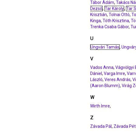
Tábor Ádám
,
Takács Ná
Dezső
,
Tar Károly
,
Tar 
Krisztián
,
Tolnai Ottó
,
T
Kinga
,
Tóth Krisztina
,
Tö
Trenka Csaba Gábor
,
Tur
U
Ungvári Tamás
,
Ungvár
V
Vados Anna
,
Vágvölgyi 
Dániel
,
Varga Imre
,
Varr
László
,
Veres András
,
V
(Aaron Blumm)
,
Virág Z
W
Wirth Imre
,
Z
Závada Pál
,
Závada Pét