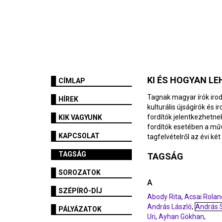
KI ÉS HOGYAN LE
CÍMLAP
Tagnak magyar írók irod
HÍREK
kulturális újságírók és 
fordítók jelentkezhetnek
KIK VAGYUNK
fordítók esetében a műv
KAPCSOLAT
tagfelvételről az évi ké
TAGSÁG
TAGSÁG
SOROZATOK
A
SZÉPÍRÓ-DÍJ
Abody Rita
,
Acsai Rolan
András László
,
András 
PÁLYÁZATOK
Uri
,
Ayhan Gökhan
,