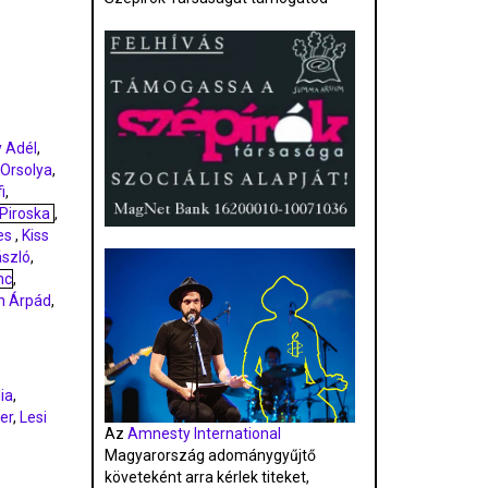
y Adél
,
 Orsolya
,
i
,
 Piroska
,
nes
,
Kiss
ászló
,
nc
,
n Árpád
,
ia
,
er
,
Lesi
Az
Amnesty International
Magyarország adománygyűjtő
követeként arra kérlek titeket,