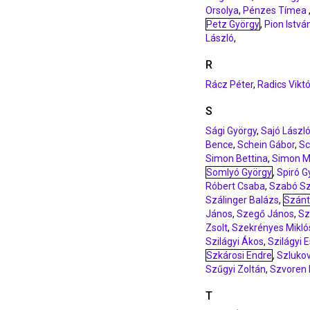
Orsolya
,
Pénzes Tímea
Petz György
,
Pion Istvá
László
,
R
Rácz Péter
,
Radics Viktó
S
Sági György
,
Sajó Lászl
Bence
,
Schein Gábor
,
Sc
Simon Bettina
,
Simon M
Somlyó György
,
Spiró G
Róbert Csaba
,
Szabó Sz
Szálinger Balázs
,
Szánt
János
,
Szegő János
,
Sz
Zsolt
,
Szekrényes Mikló
Szilágyi Ákos
,
Szilágyi 
Szkárosi Endre
,
Szlukov
Szűgyi Zoltán
,
Szvoren 
T