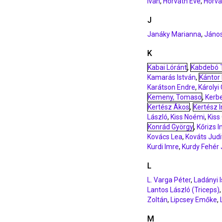
Iván
,
Horváth Eve
,
Horvá
J
Janáky Marianna
,
János
K
Kabai Lóránt
,
Kabdebó
Kamarás István
,
Kántor 
Karátson Endre
,
Károlyi
Kemeny, Tomaso
,
Kerbe
Kertész Ákos
,
Kertész 
László
,
Kiss Noémi
,
Kiss
Konrád György
,
Kőrizs 
Kovács Lea
,
Kováts Judi
Kurdi Imre
,
Kurdy Fehér
L
L. Varga Péter
,
Ladányi 
Lantos László (Triceps)
Zoltán
,
Lipcsey Emőke
,
M