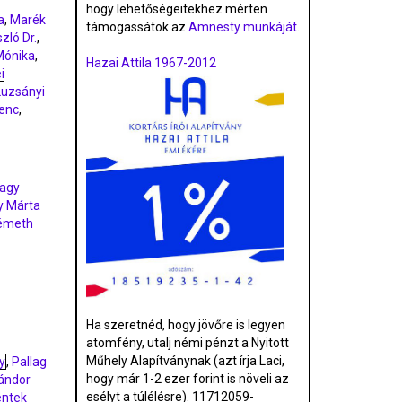
hogy lehetőségeitekhez mérten
a
,
Marék
támogassátok az
Amnesty munkáját
.
zló Dr.
,
Mónika
,
Hazai Attila 1967-2012
i
Luzsányi
renc
,
agy
y Márta
émeth
Ha szeretnéd, hogy jövőre is legyen
atomfény, utalj némi pénzt a Nyitott
Műhely Alapítványnak (azt írja Laci,
y
,
Pallag
hogy már 1-2 ezer forint is növeli az
ándor
esélyt a túlélésre). 11712059-
ntek