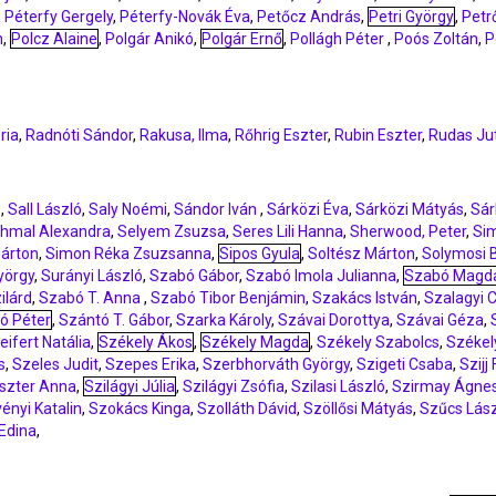
,
Péterfy Gergely
,
Péterfy-Novák Éva
,
Petőcz András
,
Petri György
,
Petr
n
,
Polcz Alaine
,
Polgár Anikó
,
Polgár Ernő
,
Pollágh Péter
,
Poós Zoltán
,
P
ria
,
Radnóti Sándor
,
Rakusa, Ilma
,
Rőhrig Eszter
,
Rubin Eszter
,
Rudas Ju
ó
,
Sall László
,
Saly Noémi
,
Sándor Iván
,
Sárközi Éva
,
Sárközi Mátyás
,
Sár
hmal Alexandra
,
Selyem Zsuzsa
,
Seres Lili Hanna
,
Sherwood, Peter
,
Sim
árton
,
Simon Réka Zsuzsanna
,
Sipos Gyula
,
Soltész Márton
,
Solymosi B
yörgy
,
Surányi László
,
Szabó Gábor
,
Szabó Imola Julianna
,
Szabó Magd
ilárd
,
Szabó T. Anna
,
Szabó Tibor Benjámin
,
Szakács István
,
Szalagyi C
ó Péter
,
Szántó T. Gábor
,
Szarka Károly
,
Szávai Dorottya
,
Szávai Géza
,
eifert Natália
,
Székely Ákos
,
Székely Magda
,
Székely Szabolcs
,
Székel
s
,
Szeles Judit
,
Szepes Erika
,
Szerbhorváth György
,
Szigeti Csaba
,
Szijj
Eszter Anna
,
Szilágyi Júlia
,
Szilágyi Zsófia
,
Szilasi László
,
Szirmay Ágne
ényi Katalin
,
Szokács Kinga
,
Szolláth Dávid
,
Szöllősi Mátyás
,
Szűcs Lás
Edina
,