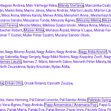
Magyari Andrea
,
Mán-Várhegyi Réka
,
Mándy Stefánia
,
Marczinka Csab
ván
,
Markó Béla
,
Marno János
,
Maros András
,
Márton László
,
Márton Lás
,
Mécs Anna
,
Méhes Károly
,
Ménes Attila
,
Menyhért Anna
,
Mesterházi 
záros Sándor
,
Mészáros Tünde
,
Mészöly Ágnes
,
Mészöly Miklós
,
Meze
ező Ferenc
,
Mezősi Miklós
,
Miklóssi Szabó István
,
Miklya Anna
,
Miklya 
lbacher Róbert
,
Mizser Attila
,
Mohácsi Árpád
,
Mohai V. Lajos
,
Molnár Fe
lnár T. Eszter
,
Müller Péter Sziámi
,
Murányi Sándor Olivér
,
ter
,
Nagy Abonyi Árpád
,
Nagy Ádám
,
Nagy András
,
Nagy Atilla Kristóf
,
N
gy Gabriella
,
Nagy Gergely
,
Nagy Ildikó Noémi
,
Nagy Koppány Zsolt
,
Nag
Nemes László
,
Nemes Z. Márió
,
Németh Gábor
,
Németh Péter Mikola
,
N
Noth Zsuzsánna
,
Nyáry Krisztián
,
Nyilas Atilla
,
ia
,
Orbán Ottó
,
Orcsik Roland
,
Ozsváth Zsuzsa
,
zke, Hans-Henning
,
Pál Dániel Levente
,
Pál Sándor Attila
,
Pálinkás Györg
p Vera-Ágnes
,
Papp András
,
Papp Annamária / Anamaria Pop
,
Papp S
ajos
,
Patak Márta
,
Pataki Éva
,
Patat Bence
,
Payer Imre
,
Péczely Dóra
,
Pé