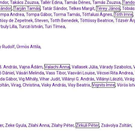
ndor
,
Takács Zsuzsa
,
Tallér Edina
,
Tamás Dénes
,
Tamás Zsuzsa
,
Tando
Sándor
,
Tarján Tamás
,
Tatár Sándor
,
Telkes Margit
,
Térey János
,
Tóbiás
ompa Andrea
,
Tompa Gábor
,
Torma Tamás
,
Tótfalusi Ágnes
,
Tóth Imre
,
tösy de Zepetnek, Steven
,
Totth Benedek
,
Töttössy Beatrice
,
Tőzsér Ár
buly Lilla
,
Turczi István
,
Turi Tímea
,
y Rudolf
,
Ürmös Attila
,
B. András
,
Vajna Ádám
,
Valachi Anna
,
Vallasek Júlia
,
Várady Szabolcs
,
ó Dániel
,
Vásári Melinda
,
Vass Tibor
,
Vasvári Louise
,
Vécsei Rita Andrea
,
ida Gábor
,
Vig Mihály
,
Vihar Judit
,
Villányi G. András
,
Villányi László
,
Virág
oltán
,
Virag, Christina
,
Visky András
,
Visy Beatrix
,
Vojnits Imre
,
Vörös Ist
er
,
Zeke Gyula
,
Zilahi Anna
,
Zilahy Péter
,
Zirkuli Péter
,
Zsávolya Zoltán
,