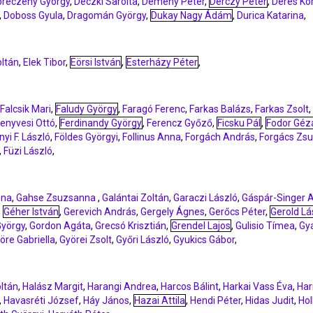
reczeny György
,
Deczki Sarolta
,
Demény Péter
,
Dérczy Péter
,
Deres Kor
,
Doboss Gyula
,
Dragomán György
,
Dukay Nagy Ádám
,
Durica Katarina
,
oltán
,
Elek Tibor
,
Eörsi István
,
Esterházy Péter
,
Falcsik Mari
,
Faludy György
,
Faragó Ferenc
,
Farkas Balázs
,
Farkas Zsolt
,
enyvesi Ottó
,
Ferdinandy György
,
Ferencz Győző
,
Ficsku Pál
,
Fodor Géz
nyi F. László
,
Földes Györgyi
,
Follinus Anna
,
Forgách András
,
Forgács Zs
,
Füzi László
,
nna
,
Gahse Zsuzsanna
,
Galántai Zoltán
,
Garaczi László
,
Gáspár-Singer 
,
Géher István
,
Gerevich András
,
Gergely Ágnes
,
Gerőcs Péter
,
Gerold Lá
György
,
Gordon Agáta
,
Grecsó Krisztián
,
Grendel Lajos
,
Gulisio Tímea
,
Gy
öre Gabriella
,
Györei Zsolt
,
Győri László
,
Gyukics Gábor
,
oltán
,
Halász Margit
,
Harangi Andrea
,
Harcos Bálint
,
Harkai Vass Éva
,
Ha
,
Havasréti József
,
Háy János
,
Hazai Attila
,
Hendi Péter
,
Hidas Judit
,
Hol