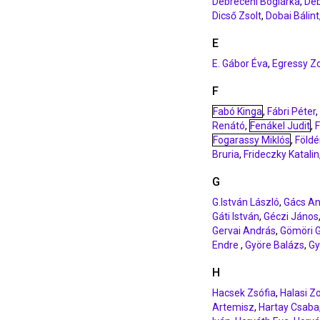
Debreceni Boglárka
,
Deb
Dicső Zsolt
,
Dobai Bálint
E
E. Gábor Éva
,
Egressy Z
F
Fabó Kinga
,
Fábri Péter
,
Renátó
,
Fenákel Judit
,
F
Fogarassy Miklós
,
Földé
Bruria
,
Frideczky Katalin
G
G.István László
,
Gács A
Gáti István
,
Géczi János
Gervai András
,
Gömöri 
Endre
,
Györe Balázs
,
Gy
H
Hacsek Zsófia
,
Halasi Z
Artemisz
,
Hartay Csaba