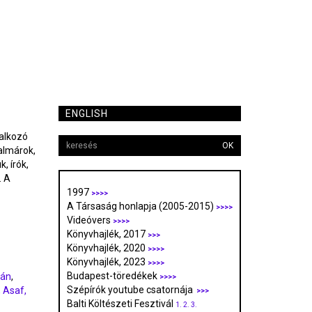
ENGLISH
lalkozó
OK
dalmárok,
, írók,
. A
1997
>>>>
A Társaság honlapja (2005-2015)
>>>>
Videóvers
>>>>
Könyvhajlék, 2017
>>>
Könyvhajlék, 2020
>>>>
Könyvhajlék, 2023
>>>>
Budapest-töredékek
tán
,
>>>>
Szépírók youtube csatornája
,
Asaf,
>>>
Balti Költészeti Fesztivál
1.
2.
3.