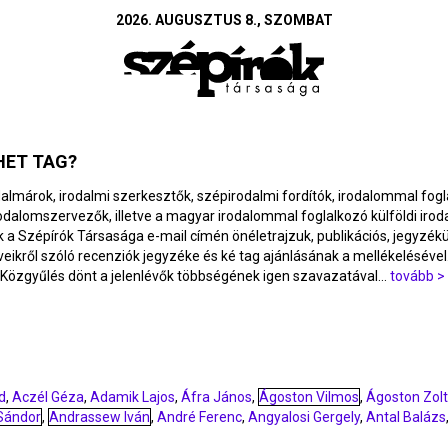
2026. AUGUSZTUS 8., SZOMBAT
HET TAG?
almárok, irodalmi szerkesztők, szépirodalmi fordítók, irodalommal fog
irodalomszervezők, illetve a magyar irodalommal foglalkozó külföldi iro
 a Szépírók Társasága e-mail címén önéletrajzuk, publikációs, jegyzékük
eikről szóló recenziók jegyzéke és ké tag ajánlásának a mellékelésével
t Közgyűlés dönt a jelenlévők többségének igen szavazatával...
tovább >
d
,
Aczél Géza
,
Adamik Lajos
,
Áfra János
,
Ágoston Vilmos
,
Ágoston Zol
Sándor
,
Andrassew Iván
,
André Ferenc
,
Angyalosi Gergely
,
Antal Balázs