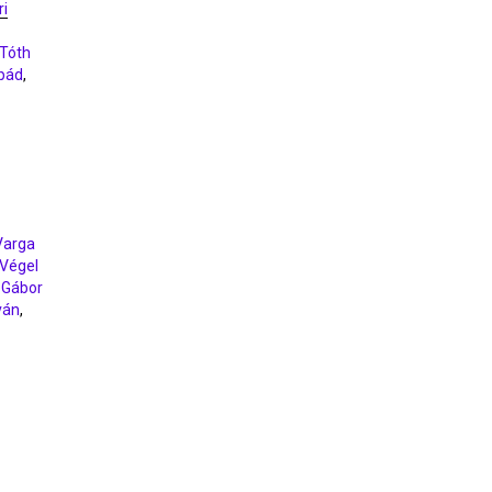
ri
Tóth
pád
,
Varga
Végel
 Gábor
ván
,