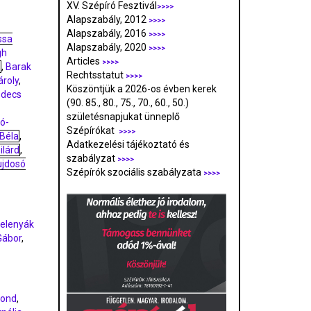
XV. Szépíró Fesztivál
>>>>
Alapszabály, 2012
>>>>
Alapszabály, 2016
>>>>
ssa
Alapszabály, 2020
>>>>
gh
Articles
>>>>
s
,
Barak
Rechtsstatut
>>>>
ároly
,
Köszöntjük a 2026-os évben kerek
decs
(90. 85., 80., 75., 70., 60., 50.)
születésnapjukat ünneplő
ró-
Szépírókat
>>>>
Béla
,
Adatkezelési tájékoztató és
ilárd
,
szabályzat
>>>
>
ujdosó
Szépírók szociális szabályzata
>>>>
elenyák
Gábor
,
tond
,