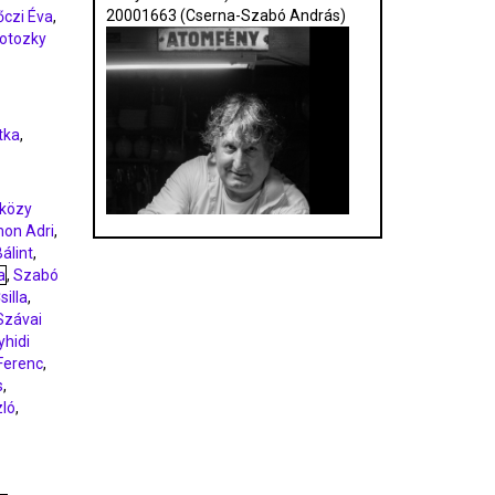
20001663 (Cserna-Szabó András)
őczi Éva
,
otozky
tka
,
közy
on Adri
,
álint
,
a
,
Szabó
silla
,
Szávai
yhidi
 Ferenc
,
s
,
zló
,