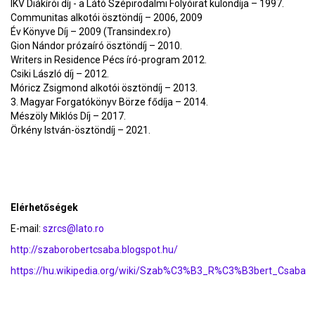
IKV Diákírói díj - a Látó Szépirodalmi Folyóirat különdíja – 1997.
Communitas alkotói ösztöndíj – 2006, 2009
Év Könyve Díj – 2009 (Transindex.ro)
Gion Nándor prózaíró ösztöndíj – 2010.
Writers in Residence Pécs író-program 2012.
Csiki László díj – 2012.
Móricz Zsigmond alkotói ösztöndíj – 2013.
3. Magyar Forgatókönyv Börze fődíja – 2014.
Mészöly Miklós Díj – 2017.
Örkény István-ösztöndíj – 2021.
Elérhetőségek
E-mail:
szrcs@lato.ro
http://szaborobertcsaba.blogspot.hu/
https://hu.wikipedia.org/wiki/Szab%C3%B3_R%C3%B3bert_Csaba