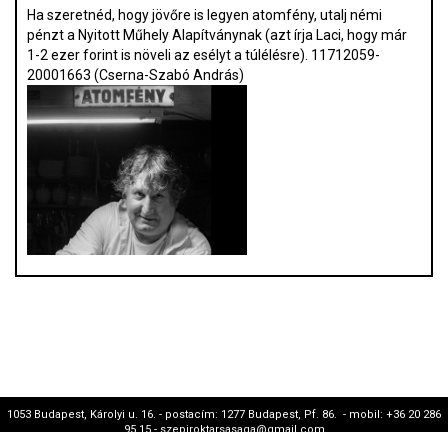
Ha szeretnéd, hogy jövőre is legyen atomfény, utalj némi
pénzt a Nyitott Műhely Alapítványnak (azt írja Laci, hogy már
1-2 ezer forint is növeli az esélyt a túlélésre). 11712059-
20001663 (Cserna-Szabó András)
1053 Budapest, Károlyi u. 16. - postacím: 1277 Budapest, Pf. 86. - mobil: +36 20 286
95 15 - szepiroktarsasaga@gmail.com