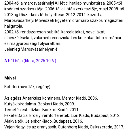
2004-től a marosvásárhelyi A Hét c. hetilap munkatársa, 2005-től
irodalmi szerkesztője. 2006-tól a Látó szerkesztője, majd 2008-tól
2013-ig főszerkesztő-helyettese. 2012-2014. között a
Marosvásárhelyi Művészeti Egyetem drámaíró szakos magiszteri
hallgatója.
2002-től rendszeresen publikál karcolatokat, novellákat,
elbeszéléseket, valamint recenziókat és kritikákat több romániai
és magyarországi folyóiratban.
Jelenleg Marosvásárhelyen él.
A hét írója (litera, 2025.10.6.)
Művei
Kötetei (novellák, regény):
Az egész Antarktisz kontinens. Mentor Kiadó, 2006.
Kutyák birodalma. Bookart Kiadó, 2009.
Temetés este tízkor. Bookart Kiadó, 2011.
Fekete Dacia. Erdélyi rémtörténetek. Libri Kiadó, Budapest, 2012.
Alakváltók. Jelenkor Kiadó, Budapest, 2016.
Vajon Nagyi és az aranyásók. Gutenberg Kiadó, Csikszereda, 2017.