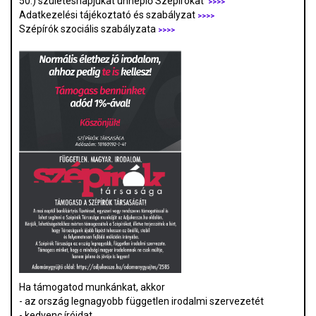
50.) születésnapjukat ünneplő Szépírókat
>>>>
Adatkezelési tájékoztató és szabályzat
>>>
>
Szépírók szociális szabályzata
>>>>
Ha támogatod munkánkat, akkor
- az ország legnagyobb független irodalmi szervezetét
- kedvenc íróidat