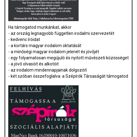
Ha támogatod munkánkat, akkor
- az ország legnagyobb független irodalmi szervezetét
- kedvenc íróidat
- a kortárs magyar irodalom oktatását
- a minőségi magyar irodalom jelenét és jövőjét
- egy folyamatosan megújuló és nyitott művészeti közösséget
- a jövő olvasóit és alkotóit
- az irodalom mindennapjainak dolgozóit
- két szóban összefoglalva: a Szépírók Társaságát támogatod