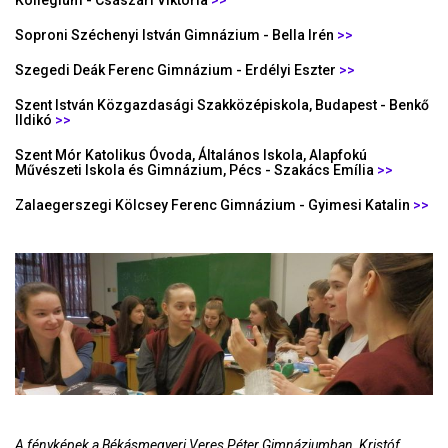
Kollégium - Császári Viktória
>>
Soproni Széchenyi István Gimnázium - Bella Irén
>>
Szegedi Deák Ferenc Gimnázium - Erdélyi Eszter
>>
Szent István Közgazdasági Szakközépiskola, Budapest - Benkő
Ildikó
>>
Szent Mór Katolikus Óvoda, Általános Iskola, Alapfokú
Művészeti Iskola és Gimnázium, Pécs - Szakács Emília
>>
Zalaegerszegi Kölcsey Ferenc Gimnázium - Gyimesi Katalin
>>
A fényképek a Békásmegyeri Veres Péter Gimnáziumban, Kristóf