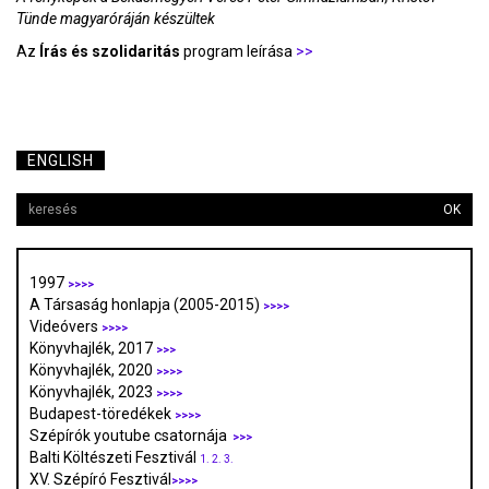
Tünde magyaróráján készültek
Az
Írás és szolidaritás
program leírása
>>
ENGLISH
OK
1997
>>>>
A Társaság honlapja (2005-2015)
>>>>
Videóvers
>>>>
Könyvhajlék, 2017
>>>
Könyvhajlék, 2020
>>>>
Könyvhajlék, 2023
>>>>
Budapest-töredékek
>>>>
Szépírók youtube csatornája
>>>
Balti Költészeti Fesztivál
1.
2.
3.
XV. Szépíró Fesztivál
>>>>