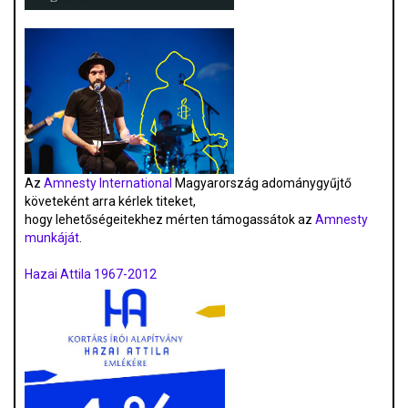
Az
Amnesty International
Magyarország adománygyűjtő
követeként arra kérlek titeket,
hogy lehetőségeitekhez mérten támogassátok az
Amnesty
munkáját
.
Hazai Attila 1967-2012