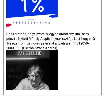
Ha szeretnéd, hogy jövőre is legyen atomfény, utalj némi
pénzt a Nyitott Műhely Alapítványnak (azt írja Laci, hogy már
1-2 ezer forint is növeli az esélyt a túlélésre). 11712059-
20001663 (Cserna-Szabó András)