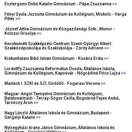
Esztergomi Dobó Katalin Gimnázium - Pápa Zsuzsanna
>>
Fényi Gyula Jezsuita Gimnázium és Kollégium, Miskolc - Varga
Péter
>>
József Attila Gimnázium és Közgazdasági Szki., Monor -
Kolozsi Orsolya
>>
Kecskeméti Szakképzési Centrum Szent-Györgyi Albert
Szakközépiskolája és Szakiskolája - Zórity Adrienn
>>
Kiskunhalasi Bibó István Gimnázium - Kovács Erika
>>
Lorántffy Zsuzsanna Református Óvoda, Általános Iskola,
Gimnázium és Kollégium, Kaposvár - Nógrádiné Pócs Lujza
>>
Madách I. SZKI és SZI, Gödöllő - Fogarasi Verona
>>
Magyar-Angol Tannyelvű Gimnázium és Kollégium,
Balatonalmádi - Terray-Sógor Csilla, Bognárné Fejes Anikó,
Tarnóczy Áron
>>
Nagy László Általános Iskola és Gimnázium, Budapest -
Gergelyi Katalin
>>
Nyíregyházi Arany János Gimnázium, Általános Iskola és