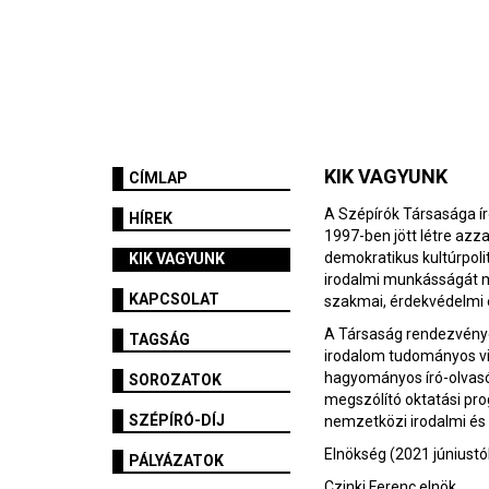
KIK VAGYUNK
CÍMLAP
A Szépírók Társasága ír
HÍREK
1997-ben jött létre azza
demokratikus kultúrpol
KIK VAGYUNK
irodalmi munkásságát me
KAPCSOLAT
szakmai, érdekvédelmi é
A Társaság rendezvényei
TAGSÁG
irodalom tudományos viz
hagyományos író-olvasó
SOROZATOK
megszólító oktatási pr
SZÉPÍRÓ-DÍJ
nemzetközi irodalmi és 
Elnökség (2021 júniustó
PÁLYÁZATOK
Czinki Ferenc elnök