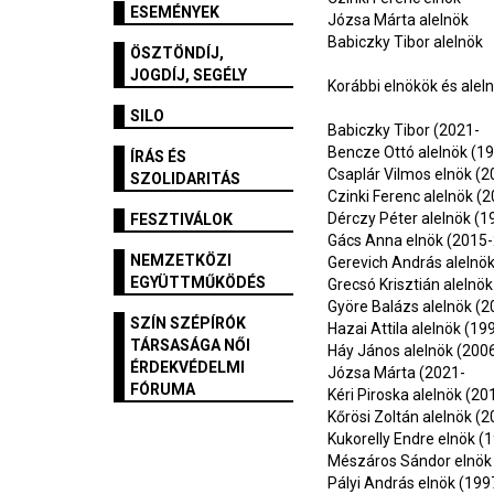
ESEMÉNYEK
Józsa Márta alelnök
Babiczky Tibor alelnök
ÖSZTÖNDÍJ,
JOGDÍJ, SEGÉLY
Korábbi elnökök és alel
SILO
Babiczky Tibor (2021-
Bencze Ottó alelnök (1
ÍRÁS ÉS
Csaplár Vilmos elnök (
SZOLIDARITÁS
Czinki Ferenc alelnök (
Dérczy Péter alelnök (
FESZTIVÁLOK
Gács Anna elnök (2015
NEMZETKÖZI
Gerevich András alelnö
EGYÜTTMŰKÖDÉS
Grecsó Krisztián alelnö
Györe Balázs alelnök (
SZÍN SZÉPÍRÓK
Hazai Attila alelnök (1
TÁRSASÁGA NŐI
Háy János alelnök (200
ÉRDEKVÉDELMI
Józsa Márta (2021-
FÓRUMA
Kéri Piroska alelnök (2
Kőrösi Zoltán alelnök (
Kukorelly Endre elnök (
Mészáros Sándor elnök 
Pályi András elnök (19