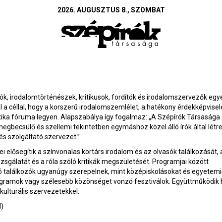
2026. AUGUSZTUS 8., SZOMBAT
ók, irodalomtörténészek, kritikusok, fordítók és irodalomszervezők egy
l a céllal, hogy a korszerű irodalomszemlélet, a hatékony érdekképvisel
itika fóruma legyen. Alapszabálya így fogalmaz: „A Szépírók Társaság
gbecsülő és szellemi tekintetben egymáshoz közel álló írók által létr
s szolgáltató szervezet.”
 elősegítik a színvonalas kortárs irodalom és az olvasók találkozását, 
sgálatát és a róla szóló kritikák megszületését. Programjai között
 találkozók ugyanúgy szerepelnek, mint középiskolásokat és egyetemi
ogramok vagy szélesebb közönséget vonzó fesztiválok. Együttműködik 
kulturális szervezetekkel.
l)