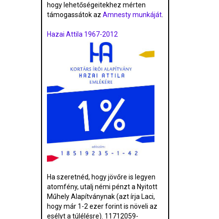
hogy lehetőségeitekhez mérten
támogassátok az
Amnesty munkáját
.
Hazai Attila 1967-2012
Ha szeretnéd, hogy jövőre is legyen
atomfény, utalj némi pénzt a Nyitott
Műhely Alapítványnak (azt írja Laci,
hogy már 1-2 ezer forint is növeli az
esélyt a túlélésre). 11712059-