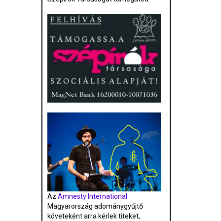
Az
Amnesty International
Magyarország adománygyűjtő
követeként arra kérlek titeket,