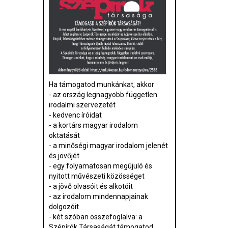
Ha támogatod munkánkat, akkor
- az ország legnagyobb független
irodalmi szervezetét
- kedvenc íróidat
- a kortárs magyar irodalom
oktatását
- a minőségi magyar irodalom jelenét
és jövőjét
- egy folyamatosan megújuló és
nyitott művészeti közösséget
- a jövő olvasóit és alkotóit
- az irodalom mindennapjainak
dolgozóit
- két szóban összefoglalva: a
Szépírók Társaságát támogatod