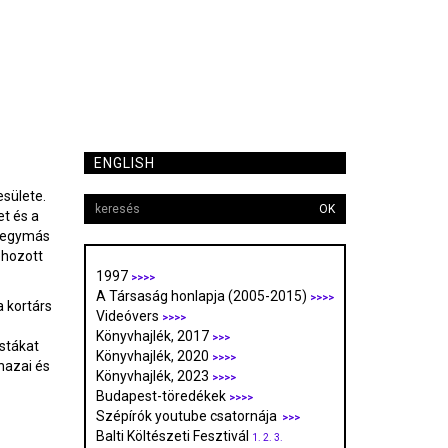
ENGLISH
esülete.
OK
et és a
a egymás
ehozott
1997
>>>>
A Társaság honlapja (2005-2015)
>>>>
a kortárs
Videóvers
>>>>
Könyvhajlék, 2017
>>>
stákat
Könyvhajlék, 2020
>>>>
hazai és
Könyvhajlék, 2023
>>>>
Budapest-töredékek
>>>>
Szépírók youtube csatornája
>>>
Balti Költészeti Fesztivál
1.
2.
3.