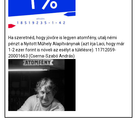
Ha szeretnéd, hogy jövőre is legyen atomfény, utalj némi
pénzt a Nyitott Műhely Alapítványnak (azt írja Laci, hogy már
1-2 ezer forint is növeli az esélyt a túlélésre). 11712059-
20001663 (Cserna-Szabó András)