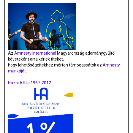
Az
Amnesty International
Magyarország adománygyűjtő
követeként arra kérlek titeket,
hogy lehetőségeitekhez mérten támogassátok az
Amnesty
munkáját
.
Hazai Attila 1967-2012