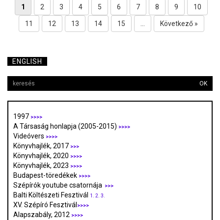
1
2
3
4
5
6
7
8
9
10
11
12
13
14
15
...
Következő »
ENGLISH
OK
1997
>>>>
A Társaság honlapja (2005-2015)
>>>>
Videóvers
>>>>
Könyvhajlék, 2017
>>>
Könyvhajlék, 2020
>>>>
Könyvhajlék, 2023
>>>>
Budapest-töredékek
>>>>
Szépírók youtube csatornája
>>>
Balti Költészeti Fesztivál
1.
2.
3.
XV. Szépíró Fesztivál
>>>>
Alapszabály, 2012
>>>>