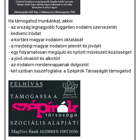
Ha támogatod munkánkat, akkor
- az ország legnagyobb független irodalmi szervezetét
- kedvenc íróidat
- a kortárs magyar irodalom oktatását
- a minőségi magyar irodalom jelenét és jövőjét
- egy folyamatosan megújuló és nyitott művészeti közösséget
- a jövő olvasóit és alkotóit
- az irodalom mindennapjainak dolgozóit
- két szóban összefoglalva: a Szépírók Társaságát támogatod