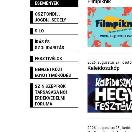
Filmpiknik
ESEMÉNYEK
ÖSZTÖNDÍJ,
JOGDÍJ, SEGÉLY
SILO
ÍRÁS ÉS
SZOLIDARITÁS
FESZTIVÁLOK
2026. augusztus 27., csütö
Kaleidoszkóp
NEMZETKÖZI
EGYÜTTMŰKÖDÉS
SZÍN SZÉPÍRÓK
TÁRSASÁGA NŐI
ÉRDEKVÉDELMI
FÓRUMA
2026. augusztus 25., kedd -