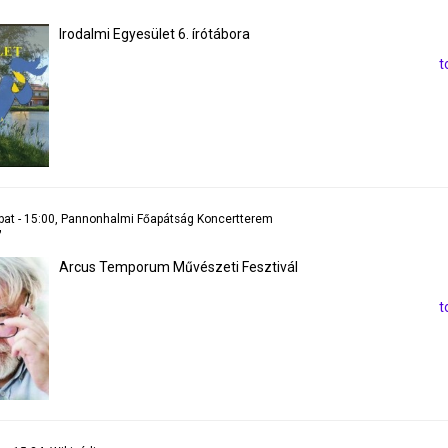
Irodalmi Egyesület 6. írótábora
t
bat - 15:00, Pannonhalmi Főapátság Koncertterem
”
Arcus Temporum Művészeti Fesztivál
t