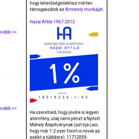
hogy lehetőségeitekhez mérten
támogassátok az
Amnesty munkáját
.
Hazai Attila 1967-2012
ovább >>
ovább >>
Ha szeretnéd, hogy jövőre is legyen
atomfény, utalj némi pénzt a Nyitott
Műhely Alapítványnak (azt írja Laci,
hogy már 1-2 ezer forint is növeli az
esélyt a túlélésre). 11712059-