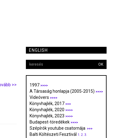
ENGLISH
OK
ovább >>
1997
>>>>
A Társaság honlapja (2005-2015)
>>>>
Videóvers
>>>>
Könyvhajlék, 2017
>>>
Könyvhajlék, 2020
>>>>
Könyvhajlék, 2023
>>>>
Budapest-töredékek
>>>>
Szépírók youtube csatornája
>>>
Balti Költészeti Fesztivál
1.
2.
3.