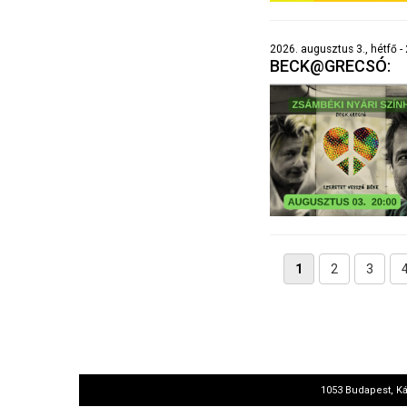
2026. augusztus 3., hétfő -
BECK@GRECSÓ:
1
2
3
1053 Budapest, Ká