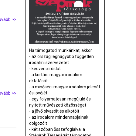
ovább >>
Ha támogatod munkánkat, akkor
- az ország legnagyobb független
irodalmi szervezetét
- kedvenc íróidat
- a kortárs magyar irodalom
oktatását
- a minőségi magyar irodalom jelenét
és jövőjét
ovább >>
- egy folyamatosan megújuló és
nyitott művészeti közösséget
- a jövő olvasóit és alkotóit
- az irodalom mindennapjainak
dolgozóit
- két szóban összefoglalva: a
Szépírók Társaságát támogatod