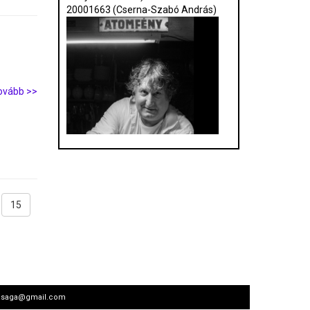
20001663 (Cserna-Szabó András)
ovább >>
15
arsasaga@gmail.com