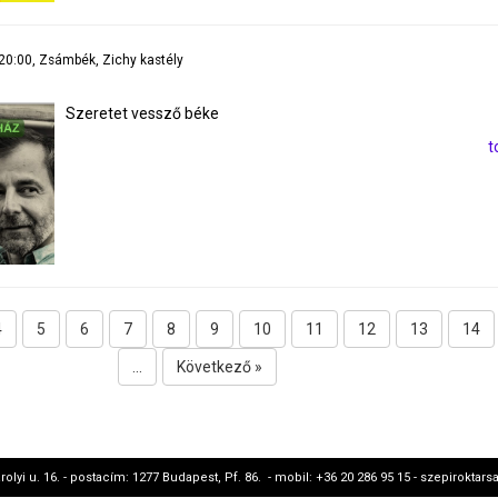
 20:00, Zsámbék, Zichy kastély
Szeretet vessző béke
t
4
5
6
7
8
9
10
11
12
13
14
...
Következő »
rolyi u. 16. - postacím: 1277 Budapest, Pf. 86. - mobil: +36 20 286 95 15 - szepirokt