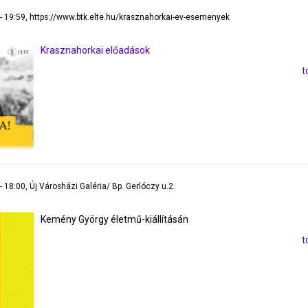
 - 19:59, https://www.btk.elte.hu/krasznahorkai-ev-esemenyek
Krasznahorkai előadások
t
- 18:00, Új Városházi Galéria/ Bp. Gerlóczy u.2.
Kemény György életmű-kiállításán
t