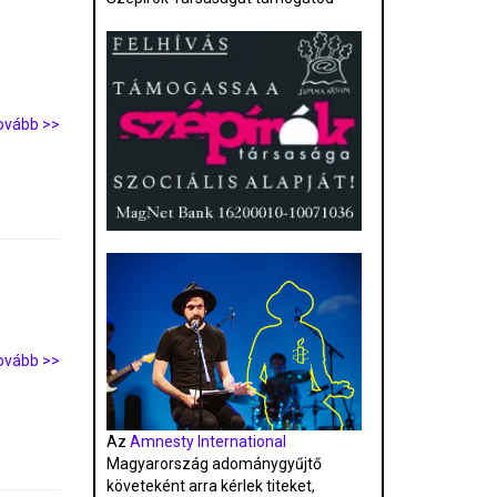
ovább >>
ovább >>
Az
Amnesty International
Magyarország adománygyűjtő
követeként arra kérlek titeket,