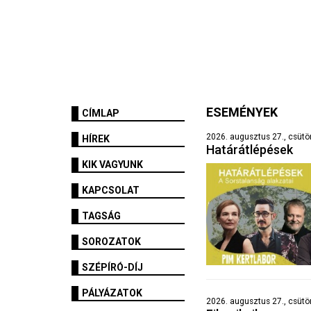
ESEMÉNYEK
CÍMLAP
2026. augusztus 27., csütört
HÍREK
Határátlépések
KIK VAGYUNK
KAPCSOLAT
TAGSÁG
SOROZATOK
SZÉPÍRÓ-DÍJ
PÁLYÁZATOK
2026. augusztus 27., csütö