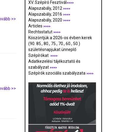
XV. Szépíró Fesztivál
>>>>
Alapszabály, 2012
>>>>
Alapszabály, 2016
>>>>
ovább >>
Alapszabály, 2020
>>>>
Articles
>>>>
Rechtsstatut
>>>>
Köszöntjük a 2026-os évben kerek
(90. 85., 80., 75., 70., 60., 50.)
születésnapjukat ünneplő
Szépírókat
>>>>
Adatkezelési tájékoztató és
szabályzat
>>>
>
Szépírók szociális szabályzata
>>>>
ovább >>