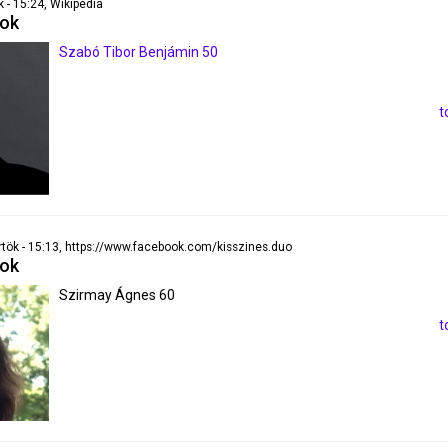
 - 15:24, Wikipédia
pok
Szabó Tibor Benjámin 50
t
rtök - 15:13, https://www.facebook.com/kisszines.duo
pok
Szirmay Ágnes 60
t