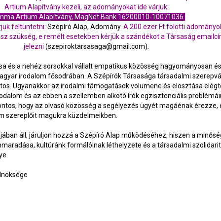
Artium Alapítvány kezeli, az adományokat ide várjuk:
ma Artium Alapítvány, MagNet Bank 16200010-10071036
ük feltüntetni:
Szépíró Alap, Adomány.
A 200 ezer Ft fölötti adomány
sz szükség, e remélt esetekben kérjük a szándékot a Társaság emailc
jelezni
(szepiroktarsasaga@gmail.com).
a és a nehéz sorsokkal vállalt empatikus közösség hagyományosan é
agyar irodalom fősodrában. A Szépírók Társasága társadalmi szerepvá
atos. Ugyanakkor az irodalmi támogatások volumene és elosztása elég
odalom és az ebben a szellemben alkotó írók egzisztenciális problémá
fontos, hogy az olvasó közösség a segélyezés ügyét magáénak érezze, 
lom szereplőit magukra küzdelmeikben.
jában áll, járuljon hozzá a Szépíró Alap működéséhez, hiszen a minőség
maradása, kultúránk formálóinak léthelyzete és a társadalmi szolidari
ye.
elnöksége