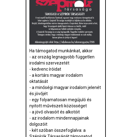
Ha támogatod munkánkat, akkor
- az ország legnagyobb független
irodalmi szervezetét
- kedvenc íróidat
- a kortárs magyar irodalom
oktatását
- a minőségi magyar irodalom jelenét
és jövőjét
- egy folyamatosan megújuló és
nyitott művészeti közösséget
- a jövő olvasóit és alkotóit
- az irodalom mindennapjainak
dolgozóit
- két szóban összefoglalva: a
Szépírók Társaságát támogatod