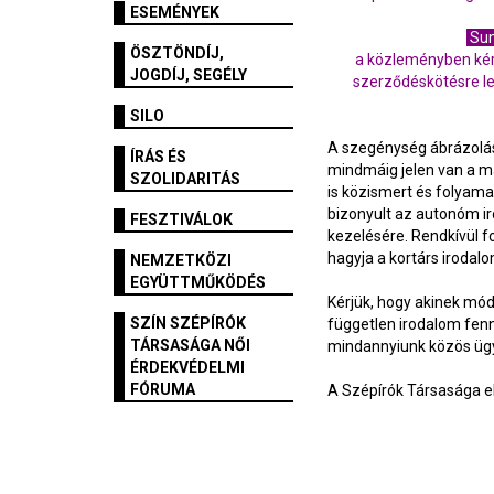
ESEMÉNYEK
Sum
ÖSZTÖNDÍJ,
a közleményben kérj
JOGDÍJ, SEGÉLY
szerződéskötésre le
SILO
A szegénység ábrázolás
ÍRÁS ÉS
mindmáig jelen van a m
SZOLIDARITÁS
is közismert és folyam
bizonyult az autonóm ir
FESZTIVÁLOK
kezelésére. Rendkívül 
hagyja a kortárs iroda
NEMZETKÖZI
EGYÜTTMŰKÖDÉS
Kérjük, hogy akinek mód
SZÍN SZÉPÍRÓK
független irodalom fenn
TÁRSASÁGA NŐI
mindannyiunk közös üg
ÉRDEKVÉDELMI
FÓRUMA
A Szépírók Társasága 