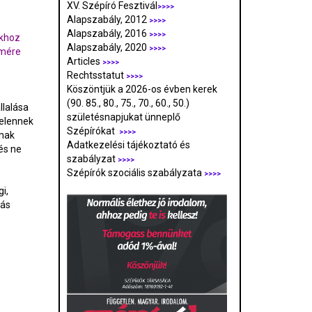
XV. Szépíró Fesztivál
>>>>
Alapszabály, 2012
>>>>
Alapszabály, 2016
>>>>
okhoz
Alapszabály, 2020
>>>>
ímére
Articles
>>>>
Rechtsstatut
>>>>
Köszöntjük a 2026-os évben kerek
s
(90. 85., 80., 75., 70., 60., 50.)
llalása
születésnapjukat ünneplő
telennek
Szépírókat
>>>>
inak
Adatkezelési tájékoztató és
és ne
szabályzat
>>>
>
Szépírók szociális szabályzata
>>>>
i,
tás