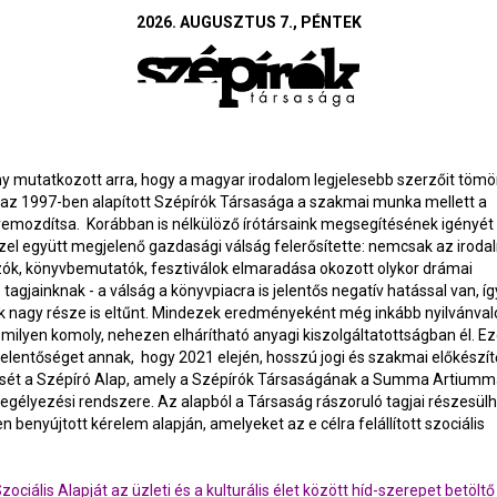
2026. AUGUSZTUS 7., PÉNTEK
ny mutatkozott arra, hogy a magyar irodalom legjelesebb szerzőit tömö
 az 1997-ben alapított Szépírók Társasága a szakmai munka mellett a
lőremozdítsa. Korábban is nélkülöző írótársaink megsegítésének igényét
zel együtt megjelenő gazdasági válság felerősítette: nemcsak az iroda
zók, könyvbemutatók, fesztiválok elmaradása okozott olykor drámai
agjainknak - a válság a könyvpiacra is jelentős negatív hatással van, íg
k nagy része is eltűnt. Mindezek eredményeként még inkább nyilvánvaló
ilyen komoly, nehezen elhárítható anyagi kiszolgáltatottságban él. Ez
i jelentőséget annak, hogy 2021 elején, hosszú jogi és szakmai előkész
ét a Szépíró Alap, amely a Szépírók Társaságának a Summa Artiumm
gélyezési rendszere. Az alapból a Társaság rászoruló tagjai részesülh
en benyújtott kérelem alapján, amelyeket az e célra felállított szociális
ociális Alapját az üzleti és a kulturális élet között híd-szerepet betö