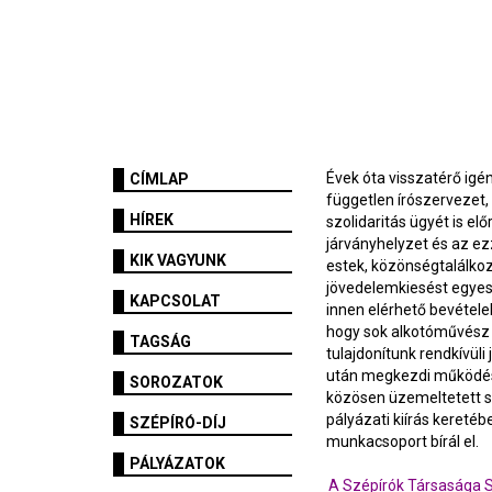
Évek óta visszatérő igé
CÍMLAP
független írószervezet,
HÍREK
szolidaritás ügyét is e
járványhelyzet és az ez
KIK VAGYUNK
estek, közönségtalálko
jövedelemkiesést egyes t
KAPCSOLAT
innen elérhető bevétele
hogy sok alkotóművész m
TAGSÁG
tulajdonítunk rendkívül
után megkezdi működés
SOROZATOK
közösen üzemeltetett se
pályázati kiírás keretéb
SZÉPÍRÓ-DÍJ
munkacsoport bírál el.
PÁLYÁZATOK
A Szépírók Társasága Sz