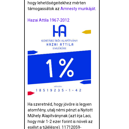
hogy lehetőségeitekhez mérten
támogassátok az
Amnesty munkáját
.
Hazai Attila 1967-2012
Ha szeretnéd, hogy jövőre is legyen
atomfény, utalj némi pénzt a Nyitott
Műhely Alapítványnak (azt írja Laci,
hogy már 1-2 ezer forint is növeli az
esélyt a túlélésre). 11712059-