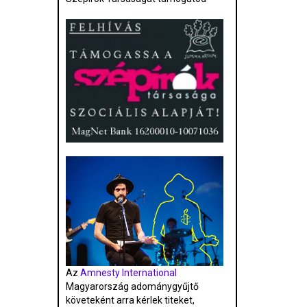
Az
Amnesty International
Magyarország adománygyűjtő
követeként arra kérlek titeket,