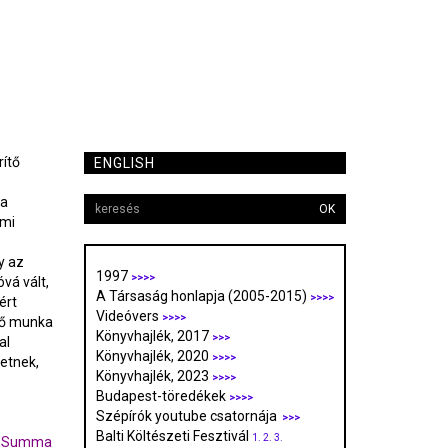
rítő
ENGLISH
 a
OK
lmi
y az
1997
>>>>
vá vált,
A Társaság honlapja (2005-2015)
>>>>
ért
Videóvers
>>>>
ítő munka
Könyvhajlék, 2017
>>>
al
Könyvhajlék, 2020
>>>>
etnek,
Könyvhajlék, 2023
>>>>
Budapest-töredékek
>>>>
Szépírók youtube csatornája
>>>
Balti Költészeti Fesztivál
1.
2.
3.
ltő Summa