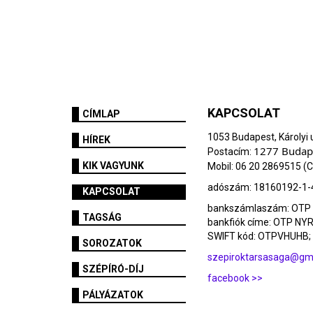
KAPCSOLAT
CÍMLAP
1053 Budapest, Károlyi u
HÍREK
1277 Budape
Postacím:
KIK VAGYUNK
Mobil: 06 20 2869515 (C
adószám: 18160192-1-
KAPCSOLAT
bankszámlaszám: OTP
TAGSÁG
bankfiók címe: OTP NYR
SWIFT kód: OTPVHUHB; 
SOROZATOK
szepiroktarsasaga@gm
SZÉPÍRÓ-DÍJ
facebook >>
PÁLYÁZATOK