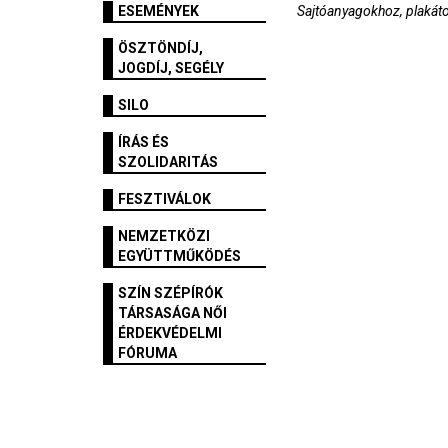
ESEMÉNYEK
Sajtóanyagokhoz, plakáto
ÖSZTÖNDÍJ,
JOGDÍJ, SEGÉLY
SILO
ÍRÁS ÉS
SZOLIDARITÁS
FESZTIVÁLOK
NEMZETKÖZI
EGYÜTTMŰKÖDÉS
SZÍN SZÉPÍRÓK
TÁRSASÁGA NŐI
ÉRDEKVÉDELMI
FÓRUMA