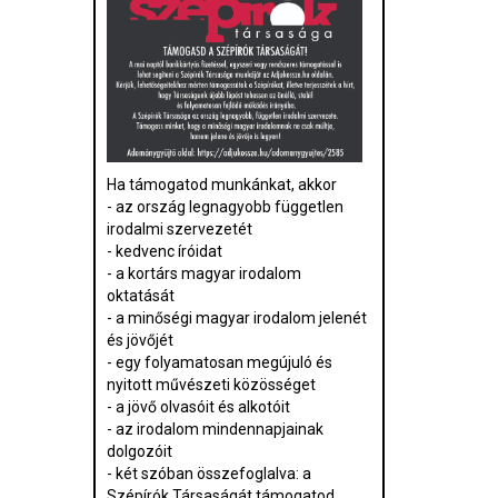
Ha támogatod munkánkat, akkor
- az ország legnagyobb független
irodalmi szervezetét
- kedvenc íróidat
- a kortárs magyar irodalom
oktatását
- a minőségi magyar irodalom jelenét
és jövőjét
- egy folyamatosan megújuló és
nyitott művészeti közösséget
- a jövő olvasóit és alkotóit
- az irodalom mindennapjainak
dolgozóit
- két szóban összefoglalva: a
Szépírók Társaságát támogatod