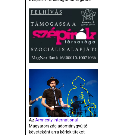
Az
Amnesty International
Magyarország adománygyűjtő
követeként arra kérlek titeket,