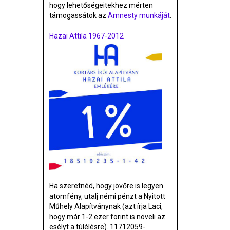
hogy lehetőségeitekhez mérten
támogassátok az
Amnesty munkáját
.
Hazai Attila 1967-2012
Ha szeretnéd, hogy jövőre is legyen
atomfény, utalj némi pénzt a Nyitott
Műhely Alapítványnak (azt írja Laci,
hogy már 1-2 ezer forint is növeli az
esélyt a túlélésre). 11712059-