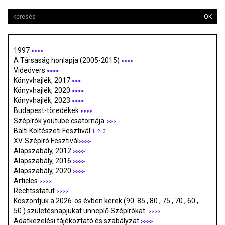
OK
1997
>>>>
A Társaság honlapja (2005-2015)
>>>>
Videóvers
>>>>
Könyvhajlék, 2017
>>>
Könyvhajlék, 2020
>>>>
Könyvhajlék, 2023
>>>>
Budapest-töredékek
>>>>
Szépírók youtube csatornája
>>>
Balti Költészeti Fesztivál
1.
2.
3.
XV. Szépíró Fesztivál
>>>>
Alapszabály, 2012
>>>>
Alapszabály, 2016
>>>>
Alapszabály, 2020
>>>>
Articles
>>>>
Rechtsstatut
>>>>
Köszöntjük a 2026-os évben kerek (90. 85., 80., 75., 70., 60.,
50.) születésnapjukat ünneplő Szépírókat
>>>>
Adatkezelési tájékoztató és szabályzat
>>>
>