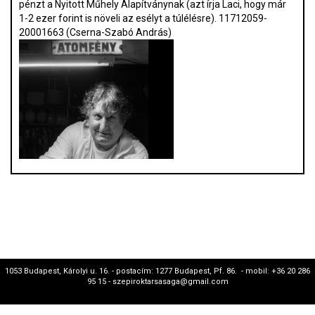
pénzt a Nyitott Műhely Alapítványnak (azt írja Laci, hogy már
1-2 ezer forint is növeli az esélyt a túlélésre). 11712059-
20001663 (Cserna-Szabó András)
1053 Budapest, Károlyi u. 16. - postacím: 1277 Budapest, Pf. 86. - mobil: +36 20 286
95 15 - szepiroktarsasaga@gmail.com