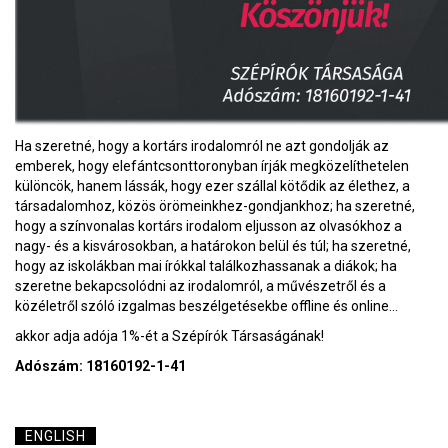
Ha szeretné, hogy a kortárs irodalomról ne azt gondolják az
emberek, hogy elefántcsonttoronyban írják megközelíthetelen
különcök, hanem lássák, hogy ezer szállal kötődik az élethez, a
társadalomhoz, közös örömeinkhez-gondjankhoz; ha szeretné,
hogy a színvonalas kortárs irodalom eljusson az olvasókhoz a
nagy- és a kisvárosokban, a határokon belül és túl; ha szeretné,
hogy az iskolákban mai írókkal találkozhassanak a diákok; ha
szeretne bekapcsolódni az irodalomról, a művészetről és a
közéletről szóló izgalmas beszélgetésekbe offline és online...
akkor adja adója 1%-ét a Szépírók Társaságának!
Adószám: 18160192-1-41
ENGLISH