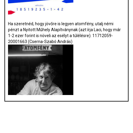
Ha szeretnéd, hogy jövőre is legyen atomfény, utalj némi
pénzt a Nyitott Műhely Alapítványnak (azt írja Laci, hogy már
1-2 ezer forint is növeli az esélyt a túlélésre). 11712059-
20001663 (Cserna-Szabó András)