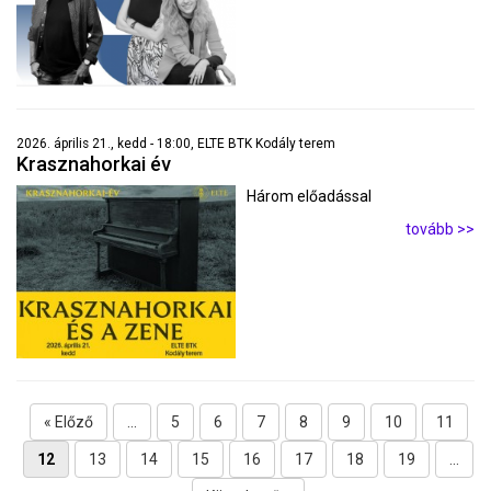
2026. április 21., kedd - 18:00, ELTE BTK Kodály terem
Krasznahorkai év
Három előadással
tovább >>
« Előző
...
5
6
7
8
9
10
11
12
13
14
15
16
17
18
19
...