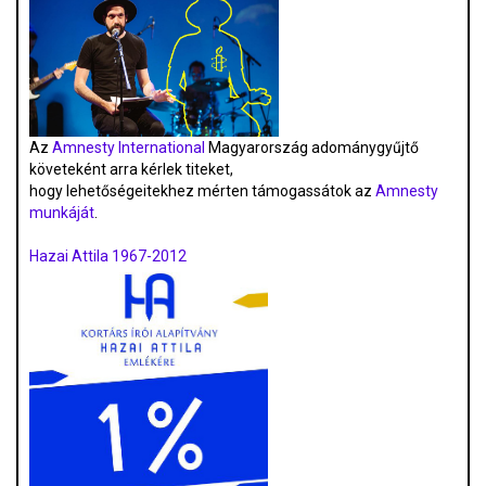
Az
Amnesty International
Magyarország adománygyűjtő
követeként arra kérlek titeket,
hogy lehetőségeitekhez mérten támogassátok az
Amnesty
munkáját
.
Hazai Attila 1967-2012