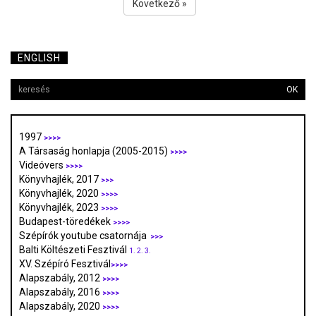
Következő »
ENGLISH
OK
1997
>>>>
A Társaság honlapja (2005-2015)
>>>>
Videóvers
>>>>
Könyvhajlék, 2017
>>>
Könyvhajlék, 2020
>>>>
Könyvhajlék, 2023
>>>>
Budapest-töredékek
>>>>
Szépírók youtube csatornája
>>>
Balti Költészeti Fesztivál
1.
2.
3.
XV. Szépíró Fesztivál
>>>>
Alapszabály, 2012
>>>>
Alapszabály, 2016
>>>>
Alapszabály, 2020
>>>>