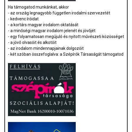
Ha támogatod munkánkat, akkor
- az ország legnagyobb független irodalmi szervezetét
- kedvenc íróidat
- a kortárs magyar irodalom oktatását
- a minőségi magyar irodalom jelenét és jövőjét
- egy folyamatosan megújuló és nyitott művészeti közösséget
- a jövő olvasóit és alkotóit
- az irodalom mindennapjainak dolgozóit
- két szóban összefoglalva: a Szépírók Társaságát támogatod