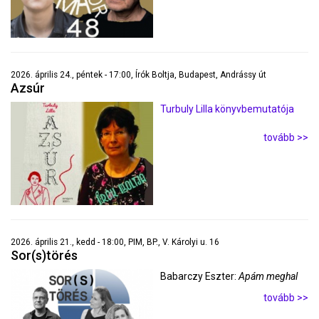
2026. április 24., péntek - 17:00, Írók Boltja, Budapest, Andrássy út
Azsúr
Turbuly Lilla könyvbemutatója
tovább >>
2026. április 21., kedd - 18:00, PIM, BP., V. Károlyi u. 16
Sor(s)törés
Babarczy Eszter:
Apám meghal
tovább >>