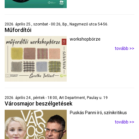
2026. április 25., szombat - 00:26, Bp., Nagymező utca 54-56.
Műfordítói
workshopbörze
tovább >>
2026. április 24., péntek - 18:00, Art Department, Paulay u. 19
Városmajor beszélgetések
Puskás Panni író, színikritikus
tovább >>