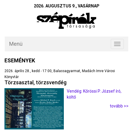
2026. AUGUSZTUS 9., VASÁRNAP
Menü
Toggle
navigati
ESEMÉNYEK
2026. április 28., kedd - 17:00, Balassagyarmat, Madách Imre Városi
Könyvtár
Törzsasztal, törzsvendég
Vendég: Kőrössi P. József író,
költő
tovább >>