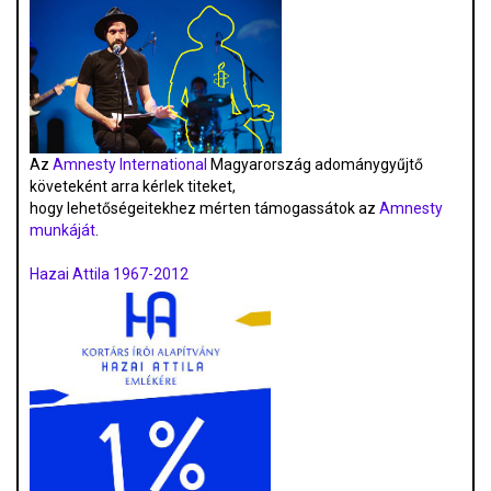
Az
Amnesty International
Magyarország adománygyűjtő
követeként arra kérlek titeket,
hogy lehetőségeitekhez mérten támogassátok az
Amnesty
munkáját
.
Hazai Attila 1967-2012