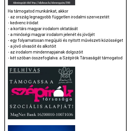
Ha támogatod munkánkat, akkor
- az ország legnagyobb független irodalmi szervezetét
- kedvenc íróidat
- a kortárs magyar irodalom oktatását
- a minőségi magyar irodalom jelenét és jövőjét
- egy folyamatosan megújuló és nyitott művészeti közösséget
- a jövő olvasóit és alkotóit
- az irodalom mindennapjainak dolgozóit
- két szóban összefoglalva: a Szépírók Társaságát támogatod