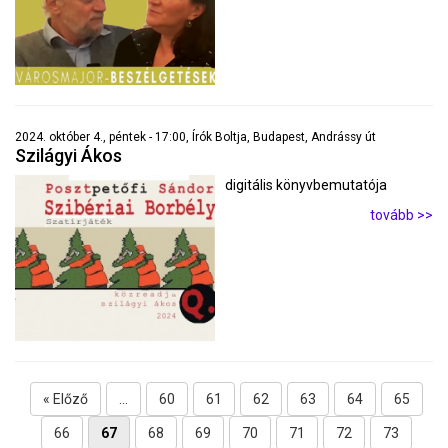
2024. október 4., péntek - 17:00, Írók Boltja, Budapest, Andrássy út
Szilágyi Ákos
digitális könyvbemutatója
tovább >>
« Előző
...
60
61
62
63
64
65
66
67
68
69
70
71
72
73