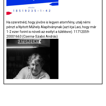
Ha szeretnéd, hogy jövőre is legyen atomfény, utalj némi
pénzt a Nyitott Műhely Alapítványnak (azt írja Laci, hogy már
1-2 ezer forint is növeli az esélyt a túlélésre). 11712059-
20001663 (Cserna-Szabó András)