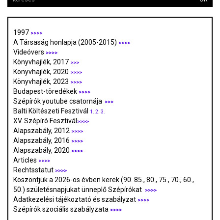
1997
>>>>
A Társaság honlapja (2005-2015)
>>>>
Videóvers
>>>>
Könyvhajlék, 2017
>>>
Könyvhajlék, 2020
>>>>
Könyvhajlék, 2023
>>>>
Budapest-töredékek
>>>>
Szépírók youtube csatornája
>>>
Balti Költészeti Fesztivál
1.
2.
3.
XV. Szépíró Fesztivál
>>>>
Alapszabály, 2012
>>>>
Alapszabály, 2016
>>>>
Alapszabály, 2020
>>>>
Articles
>>>>
Rechtsstatut
>>>>
Köszöntjük a 2026-os évben kerek (90. 85., 80., 75., 70., 60.,
50.) születésnapjukat ünneplő Szépírókat
>>>>
Adatkezelési tájékoztató és szabályzat
>>>
>
Szépírók szociális szabályzata
>>>>