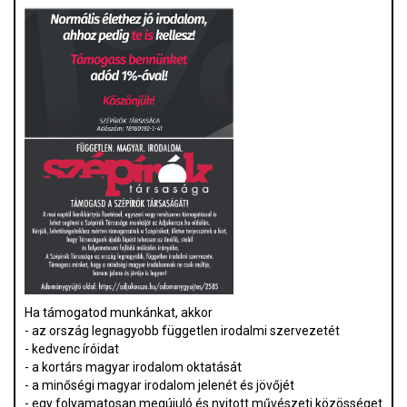
Ha támogatod munkánkat, akkor
- az ország legnagyobb független irodalmi szervezetét
- kedvenc íróidat
- a kortárs magyar irodalom oktatását
- a minőségi magyar irodalom jelenét és jövőjét
- egy folyamatosan megújuló és nyitott művészeti közösséget