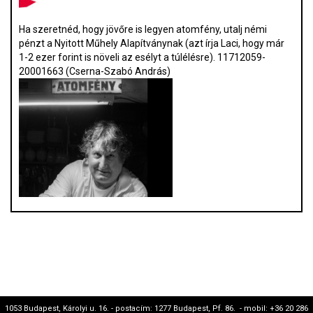
Ha szeretnéd, hogy jövőre is legyen atomfény, utalj némi
pénzt a Nyitott Műhely Alapítványnak (azt írja Laci, hogy már
1-2 ezer forint is növeli az esélyt a túlélésre). 11712059-
20001663 (Cserna-Szabó András)
1053 Budapest, Károlyi u. 16. - postacím: 1277 Budapest, Pf. 86. - mobil: +36 20 286