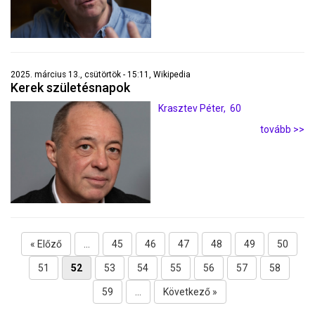
2025. március 13., csütörtök - 15:11, Wikipedia
Kerek születésnapok
Krasztev Péter, 60
tovább >>
« Előző
...
45
46
47
48
49
50
51
52
53
54
55
56
57
58
59
...
Következő »