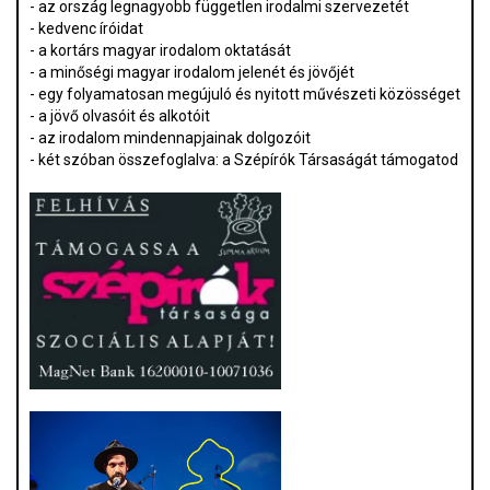
- az ország legnagyobb független irodalmi szervezetét
- kedvenc íróidat
- a kortárs magyar irodalom oktatását
- a minőségi magyar irodalom jelenét és jövőjét
- egy folyamatosan megújuló és nyitott művészeti közösséget
- a jövő olvasóit és alkotóit
- az irodalom mindennapjainak dolgozóit
- két szóban összefoglalva: a Szépírók Társaságát támogatod