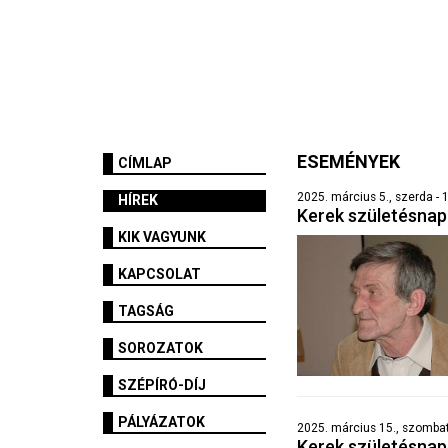
ESEMÉNYEK
CÍMLAP
2025. március 5., szerda - 
HÍREK
Kerek születésna
KIK VAGYUNK
KAPCSOLAT
TAGSÁG
SOROZATOK
SZÉPÍRÓ-DÍJ
PÁLYÁZATOK
2025. március 15., szombat
Kerek születésna