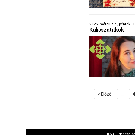
2025. március 7., péntek - 
Kulisszatitkok
« Előző
...
1053 Budapest, Ká