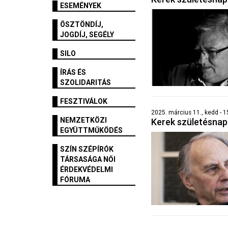
ESEMÉNYEK
ÖSZTÖNDÍJ,
JOGDÍJ, SEGÉLY
SILO
ÍRÁS ÉS
SZOLIDARITÁS
FESZTIVÁLOK
2025. március 11., kedd - 1
NEMZETKÖZI
Kerek születésna
EGYÜTTMŰKÖDÉS
SZÍN SZÉPÍRÓK
TÁRSASÁGA NŐI
ÉRDEKVÉDELMI
FÓRUMA