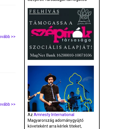
ovább >>
ovább >>
Az
Amnesty International
Magyarország adománygyűjtő
követeként arra kérlek titeket,