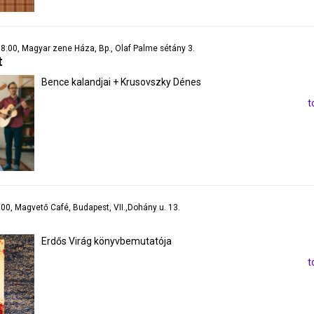
 18:00, Magyar zene Háza, Bp., Olaf Palme sétány 3.
t
Bence kalandjai + Krusovszky Dénes
t
7:00, Magvető Café, Budapest, VII.,Dohány u. 13.
Erdős Virág könyvbemutatója
t