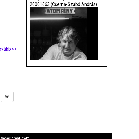
20001663 (Cserna-Szabó András)
ovább >>
56
arsasaga@gmail.com