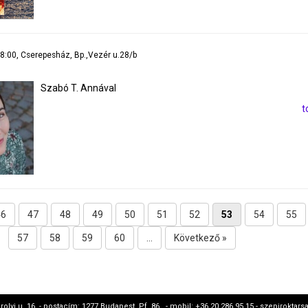
18:00, Cserepesház, Bp.,Vezér u.28/b
Szabó T. Annával
t
46
47
48
49
50
51
52
53
54
55
57
58
59
60
...
Következő »
rolyi u. 16. - postacím: 1277 Budapest, Pf. 86. - mobil: +36 20 286 95 15 - szepirokt