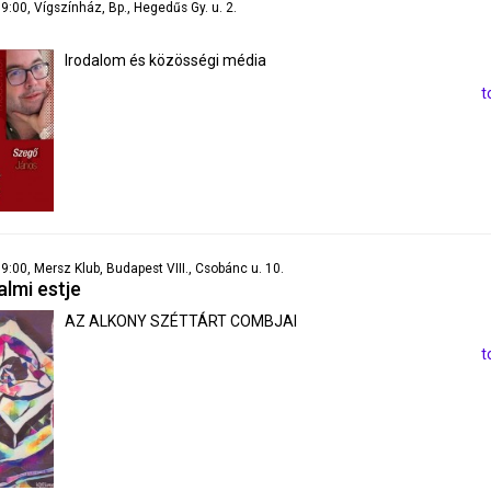
19:00, Vígszínház, Bp., Hegedűs Gy. u. 2.
Irodalom és közösségi média
t
19:00, Mersz Klub, Budapest VIII., Csobánc u. 10.
almi estje
AZ ALKONY SZÉTTÁRT COMBJAI
t