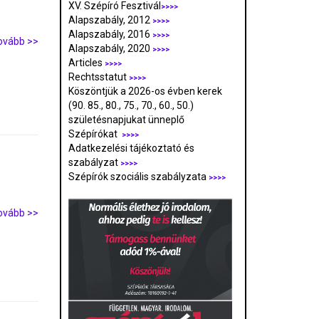
XV. Szépíró Fesztivál
>>>>
Alapszabály, 2012
>>>>
Alapszabály, 2016
>>>>
ovább >>
Alapszabály, 2020
>>>>
Articles
>>>>
Rechtsstatut
>>>>
Köszöntjük a 2026-os évben kerek
(90. 85., 80., 75., 70., 60., 50.)
születésnapjukat ünneplő
Szépírókat
>>>>
Adatkezelési tájékoztató és
szabályzat
>>>
>
Szépírók szociális szabályzata
>>>>
ovább >>