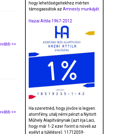
hogy lehetőségeitekhez mérten
támogassátok az
Amnesty munkáját
.
Hazai Attila 1967-2012
ovább >>
Ha szeretnéd, hogy jövőre is legyen
ovább >>
atomfény, utalj némi pénzt a Nyitott
Műhely Alapítványnak (azt írja Laci,
hogy már 1-2 ezer forint is növeli az
esélyt a túlélésre). 11712059-