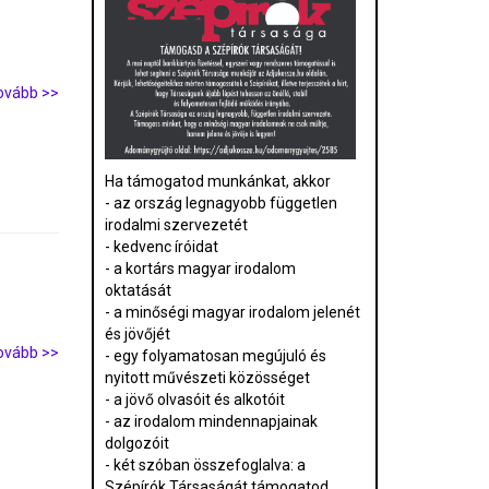
ovább >>
Ha támogatod munkánkat, akkor
- az ország legnagyobb független
irodalmi szervezetét
- kedvenc íróidat
- a kortárs magyar irodalom
oktatását
- a minőségi magyar irodalom jelenét
és jövőjét
ovább >>
- egy folyamatosan megújuló és
nyitott művészeti közösséget
- a jövő olvasóit és alkotóit
- az irodalom mindennapjainak
dolgozóit
- két szóban összefoglalva: a
Szépírók Társaságát támogatod