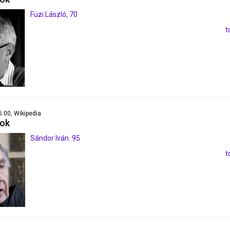
Füzi László, 70
t
5:00, Wikipedia
pok
Sándor Iván. 95
t