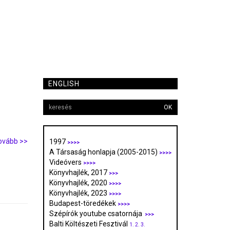
ENGLISH
OK
ovább >>
1997
>>>>
A Társaság honlapja (2005-2015)
>>>>
Videóvers
>>>>
Könyvhajlék, 2017
>>>
Könyvhajlék, 2020
>>>>
Könyvhajlék, 2023
>>>>
Budapest-töredékek
>>>>
Szépírók youtube csatornája
>>>
Balti Költészeti Fesztivál
1.
2.
3.