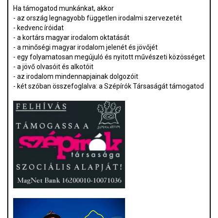
Ha támogatod munkánkat, akkor
- az ország legnagyobb független irodalmi szervezetét
- kedvenc íróidat
- a kortárs magyar irodalom oktatását
- a minőségi magyar irodalom jelenét és jövőjét
- egy folyamatosan megújuló és nyitott művészeti közösséget
- a jövő olvasóit és alkotóit
- az irodalom mindennapjainak dolgozóit
- két szóban összefoglalva: a Szépírók Társaságát támogatod