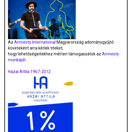
Az
Amnesty International
Magyarország adománygyűjtő
követeként arra kérlek titeket,
hogy lehetőségeitekhez mérten támogassátok az
Amnesty
munkáját
.
Hazai Attila 1967-2012