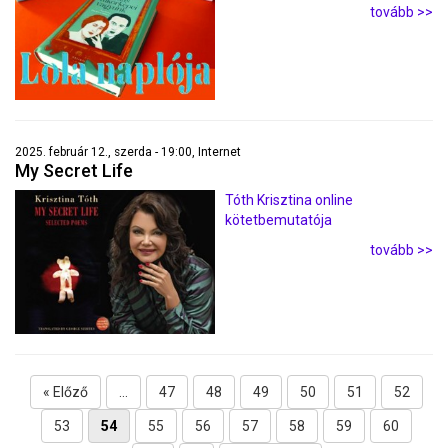
tovább >>
2025. február 12., szerda - 19:00, Internet
My Secret Life
Tóth Krisztina online
kötetbemutatója
tovább >>
« Előző
...
47
48
49
50
51
52
53
54
55
56
57
58
59
60