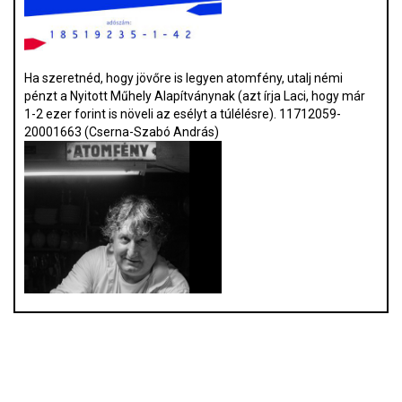
Ha szeretnéd, hogy jövőre is legyen atomfény, utalj némi
pénzt a Nyitott Műhely Alapítványnak (azt írja Laci, hogy már
1-2 ezer forint is növeli az esélyt a túlélésre). 11712059-
20001663 (Cserna-Szabó András)