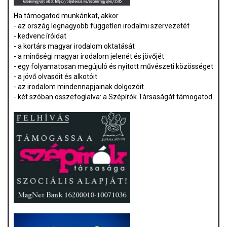
Ha támogatod munkánkat, akkor
- az ország legnagyobb független irodalmi szervezetét
- kedvenc íróidat
- a kortárs magyar irodalom oktatását
- a minőségi magyar irodalom jelenét és jövőjét
- egy folyamatosan megújuló és nyitott művészeti közösséget
- a jövő olvasóit és alkotóit
- az irodalom mindennapjainak dolgozóit
- két szóban összefoglalva: a Szépírók Társaságát támogatod