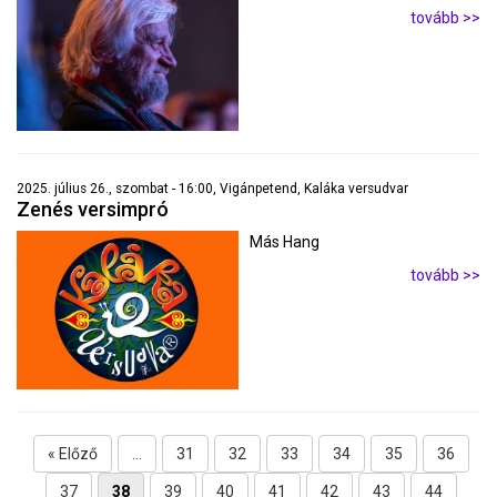
tovább >>
2025. július 26., szombat - 16:00, Vigánpetend, Kaláka versudvar
Zenés versimpró
Más Hang
tovább >>
« Előző
...
31
32
33
34
35
36
37
38
39
40
41
42
43
44