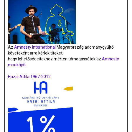
Az
Amnesty International
Magyarország adománygyűjtő
követeként arra kérlek titeket,
hogy lehetőségeitekhez mérten támogassátok az
Amnesty
munkáját
.
Hazai Attila 1967-2012