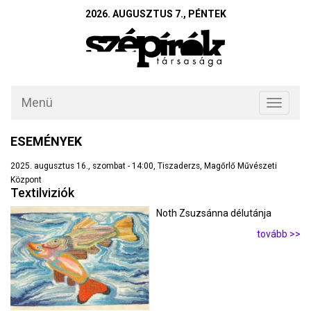
2026. AUGUSZTUS 7., PÉNTEK
Menü
Toggle
navigati
ESEMÉNYEK
2025. augusztus 16., szombat - 14:00, Tiszaderzs, Magőrlő Művészeti
Központ
Textilviziók
Noth Zsuzsánna délutánja
tovább >>