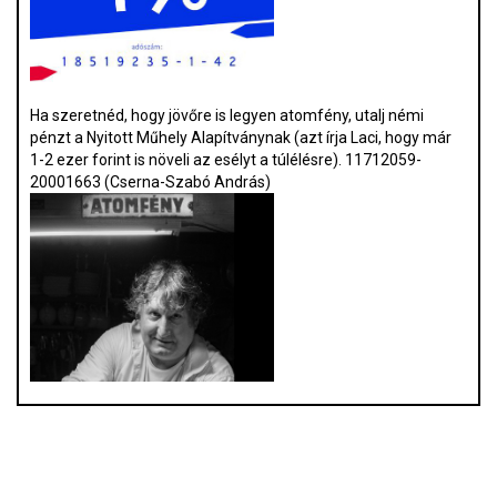
Ha szeretnéd, hogy jövőre is legyen atomfény, utalj némi
pénzt a Nyitott Műhely Alapítványnak (azt írja Laci, hogy már
1-2 ezer forint is növeli az esélyt a túlélésre). 11712059-
20001663 (Cserna-Szabó András)