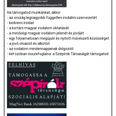
Ha támogatod munkánkat, akkor
- az ország legnagyobb független irodalmi szervezetét
- kedvenc íróidat
- a kortárs magyar irodalom oktatását
- a minőségi magyar irodalom jelenét és jövőjét
- egy folyamatosan megújuló és nyitott művészeti közösséget
- a jövő olvasóit és alkotóit
- az irodalom mindennapjainak dolgozóit
- két szóban összefoglalva: a Szépírók Társaságát támogatod