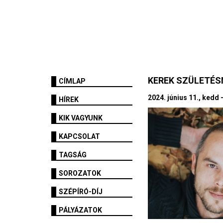
KEREK SZÜLETÉ
CÍMLAP
2024. június 11., kedd 
HÍREK
KIK VAGYUNK
KAPCSOLAT
TAGSÁG
SOROZATOK
SZÉPÍRÓ-DÍJ
PÁLYÁZATOK