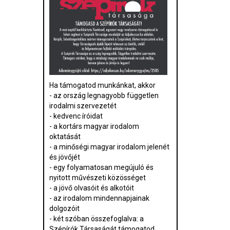
Ha támogatod munkánkat, akkor
- az ország legnagyobb független
irodalmi szervezetét
- kedvenc íróidat
- a kortárs magyar irodalom
oktatását
- a minőségi magyar irodalom jelenét
és jövőjét
- egy folyamatosan megújuló és
nyitott művészeti közösséget
- a jövő olvasóit és alkotóit
- az irodalom mindennapjainak
dolgozóit
- két szóban összefoglalva: a
Szépírók Társaságát támogatod