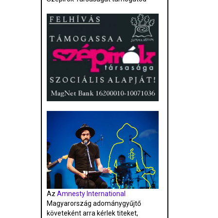
Az
Amnesty International
Magyarország adománygyűjtő
követeként arra kérlek titeket,