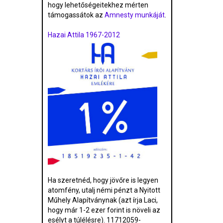
hogy lehetőségeitekhez mérten
támogassátok az
Amnesty munkáját
.
Hazai Attila 1967-2012
Ha szeretnéd, hogy jövőre is legyen
atomfény, utalj némi pénzt a Nyitott
Műhely Alapítványnak (azt írja Laci,
hogy már 1-2 ezer forint is növeli az
esélyt a túlélésre). 11712059-