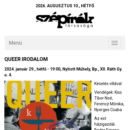
2026. AUGUSZTUS 10., HÉTFŐ
Menü
Toggle
navigati
QUEER IRODALOM
2024. január 29., hétfő - 19:00, Nyitott Műhely, Bp., XII. Ráth Gy.
u. 4.
Késelés villával
Vendégek: Kiss
Tibor Noé,
Ferencz Mónika,
Nyerges Csaba
Az est
házigazdái: