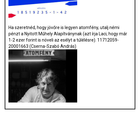
Ha szeretnéd, hogy jövőre is legyen atomfény, utalj némi
pénzt a Nyitott Műhely Alapítványnak (azt írja Laci, hogy már
1-2 ezer forint is növeli az esélyt a túlélésre). 11712059-
20001663 (Cserna-Szabó András)