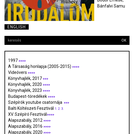
Bodor Emese,
Bánfalvi Samu
ENGLISH
OK
1997
>>>>
A Társaság honlapja (2005-2015)
>>>>
Videóvers
>>>>
Könyvhajlék, 2017
>>>
Könyvhajlék, 2020
>>>>
Könyvhajlék, 2023
>>>>
Budapest-töredékek
>>>>
Szépírók youtube csatornája
>>>
Balti Költészeti Fesztivál
1.
2.
3.
XV. Szépíró Fesztivál
>>>>
Alapszabály, 2012
>>>>
Alapszabály, 2016
>>>>
Alapszabály, 2020
>>>>