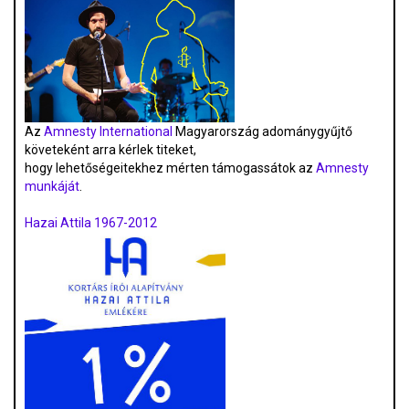
Az
Amnesty International
Magyarország adománygyűjtő
követeként arra kérlek titeket,
hogy lehetőségeitekhez mérten támogassátok az
Amnesty
munkáját
.
Hazai Attila 1967-2012