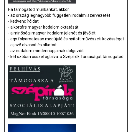
Ha támogatod munkánkat, akkor
- az ország legnagyobb független irodalmi szervezetét
- kedvenc íróidat
- a kortárs magyar irodalom oktatását
- a minőségi magyar irodalom jelenét és jövőjét
- egy folyamatosan megújuló és nyitott művészeti közösséget
- a jövő olvasóit és alkotóit
- az irodalom mindennapjainak dolgozóit
- két szóban összefoglalva: a Szépírók Társaságát támogatod