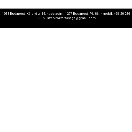
1053 Budapest, Károlyi u. 16. - postacím: 1277 Budapest, Pf. 86. - mobil: +36 20 286
95 15 - szepiroktarsasaga@gmail.com