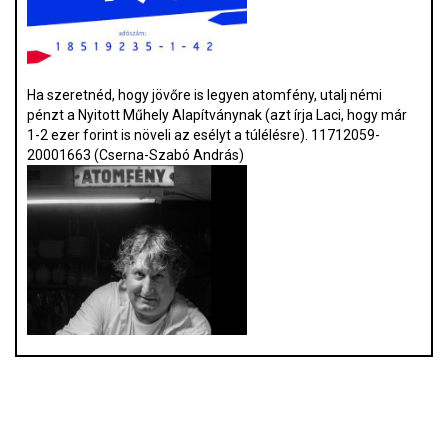
Ha szeretnéd, hogy jövőre is legyen atomfény, utalj némi
pénzt a Nyitott Műhely Alapítványnak (azt írja Laci, hogy már
1-2 ezer forint is növeli az esélyt a túlélésre). 11712059-
20001663 (Cserna-Szabó András)