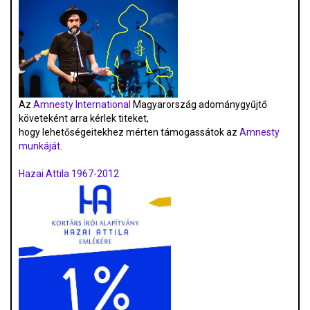
Az
Amnesty International
Magyarország adománygyűjtő
követeként arra kérlek titeket,
hogy lehetőségeitekhez mérten támogassátok az
Amnesty
munkáját
.
Hazai Attila 1967-2012