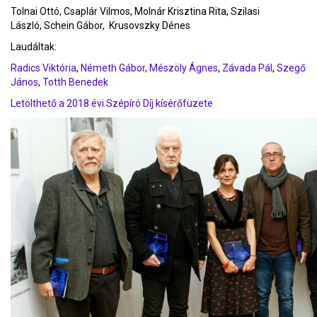
Tolnai Ottó, Csaplár Vilmos,
Molnár Krisztina Rita,
Szilasi
László,
Schein Gábor,
Krusovszky Dénes
Laudáltak:
Radics Viktória
,
Németh Gábor
,
Mészöly Ágnes
,
Závada Pál
,
Szegő
János
,
Totth Benedek
Letölthető a 2018 évi Szépíró Díj kísérőfüzete