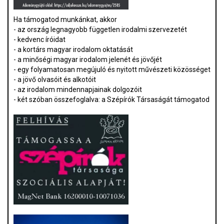
Ha támogatod munkánkat, akkor
- az ország legnagyobb független irodalmi szervezetét
- kedvenc íróidat
- a kortárs magyar irodalom oktatását
- a minőségi magyar irodalom jelenét és jövőjét
- egy folyamatosan megújuló és nyitott művészeti közösséget
- a jövő olvasóit és alkotóit
- az irodalom mindennapjainak dolgozóit
- két szóban összefoglalva: a Szépírók Társaságát támogatod