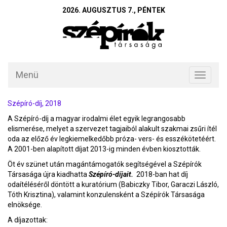
2026. AUGUSZTUS 7., PÉNTEK
Menü
Toggle
navigati
Szépíró-díj, 2018
A Szépíró-díj a magyar irodalmi élet egyik legrangosabb
elismerése, melyet a szervezet tagjaiból alakult szakmai zsűri ítél
oda az előző év legkiemelkedőbb próza- vers- és esszékötetéért.
A 2001-ben alapított díjat 2013-ig minden évben kiosztották.
Öt év szünet után magántámogatók segítségével a Szépírók
Társasága újra kiadhatta
Szépíró-díjait.
2018-ban hat díj
odaítéléséről döntött a kuratórium (Babiczky Tibor, Garaczi László,
Tóth Krisztina), valamint konzulensként a Szépírók Társasága
elnöksége.
A díjazottak: