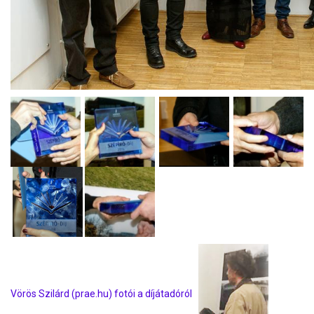
Vörös Szilárd (prae.hu) fotói a díjátadóról