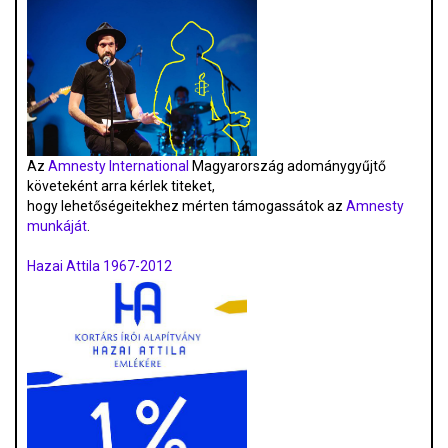
Az
Amnesty International
Magyarország adománygyűjtő
követeként arra kérlek titeket,
hogy lehetőségeitekhez mérten támogassátok az
Amnesty
munkáját
.
Hazai Attila 1967-2012