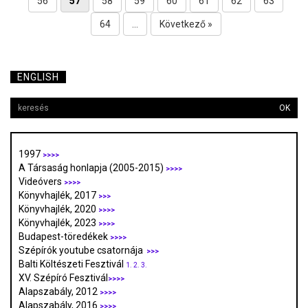
56
57
58
59
60
61
62
63
64
...
Következő »
ENGLISH
OK
1997
>>>>
A Társaság honlapja (2005-2015)
>>>>
Videóvers
>>>>
Könyvhajlék, 2017
>>>
Könyvhajlék, 2020
>>>>
Könyvhajlék, 2023
>>>>
Budapest-töredékek
>>>>
Szépírók youtube csatornája
>>>
Balti Költészeti Fesztivál
1.
2.
3.
XV. Szépíró Fesztivál
>>>>
Alapszabály, 2012
>>>>
Alapszabály, 2016
>>>>