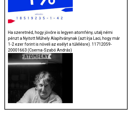
Ha szeretnéd, hogy jövőre is legyen atomfény, utalj némi
pénzt a Nyitott Műhely Alapítványnak (azt írja Laci, hogy már
1-2 ezer forint is növeli az esélyt a túlélésre). 11712059-
20001663 (Cserna-Szabó András)