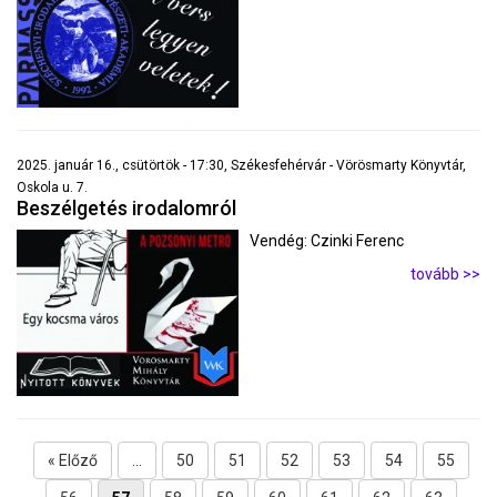
2025. január 16., csütörtök - 17:30, Székesfehérvár - Vörösmarty Könyvtár,
Oskola u. 7.
Beszélgetés irodalomról
Vendég: Czinki Ferenc
tovább >>
« Előző
...
50
51
52
53
54
55