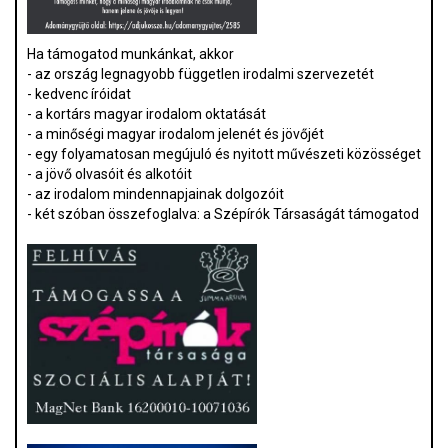
Ha támogatod munkánkat, akkor
- az ország legnagyobb független irodalmi szervezetét
- kedvenc íróidat
- a kortárs magyar irodalom oktatását
- a minőségi magyar irodalom jelenét és jövőjét
- egy folyamatosan megújuló és nyitott művészeti közösséget
- a jövő olvasóit és alkotóit
- az irodalom mindennapjainak dolgozóit
- két szóban összefoglalva: a Szépírók Társaságát támogatod