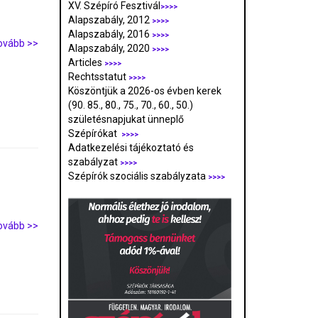
XV. Szépíró Fesztivál
>>>>
Alapszabály, 2012
>>>>
Alapszabály, 2016
>>>>
ovább >>
Alapszabály, 2020
>>>>
Articles
>>>>
Rechtsstatut
>>>>
Köszöntjük a 2026-os évben kerek
(90. 85., 80., 75., 70., 60., 50.)
születésnapjukat ünneplő
Szépírókat
>>>>
Adatkezelési tájékoztató és
szabályzat
>>>
>
Szépírók szociális szabályzata
>>>>
ovább >>