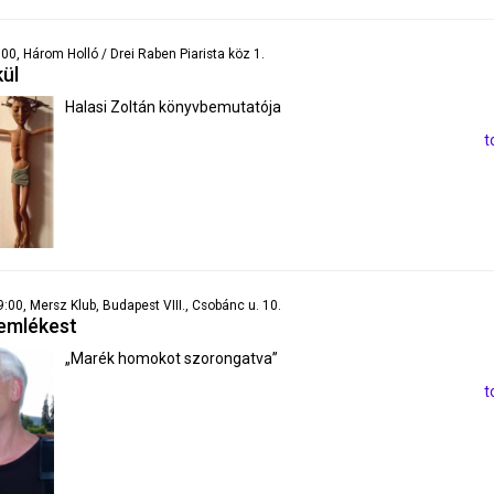
:00, Három Holló / Drei Raben Piarista köz 1.
kül
Halasi Zoltán könyvbemutatója
t
9:00, Mersz Klub, Budapest VIII., Csobánc u. 10.
emlékest
„Marék homokot szorongatva”
t