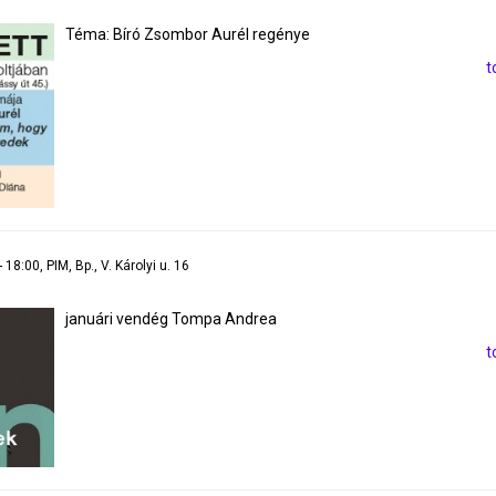
Téma: Bíró Zsombor Aurél regénye
t
 18:00, PIM, Bp., V. Károlyi u. 16
januári vendég Tompa Andrea
t