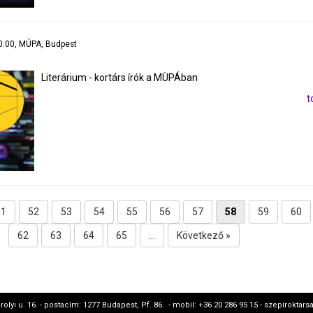
20:00, MÚPA, Budpest
Literárium - kortárs írók a MÜPÁban
t
51
52
53
54
55
56
57
58
59
60
62
63
64
65
...
Következő »
rolyi u. 16. - postacím: 1277 Budapest, Pf. 86. - mobil: +36 20 286 95 15 - szepirokt