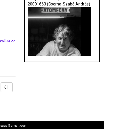
20001663 (Cserna-Szabó András)
ovább >>
61
arsasaga@gmail.com