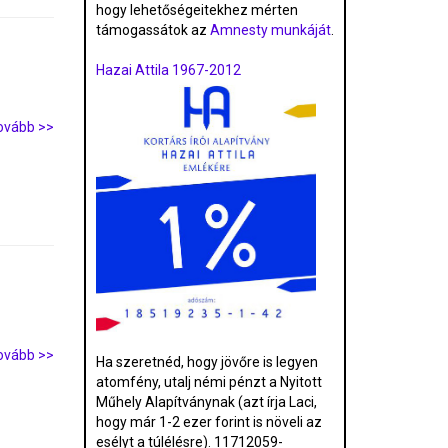
hogy lehetőségeitekhez mérten
támogassátok az
Amnesty munkáját
.
Hazai Attila 1967-2012
ovább >>
ovább >>
Ha szeretnéd, hogy jövőre is legyen
atomfény, utalj némi pénzt a Nyitott
Műhely Alapítványnak (azt írja Laci,
hogy már 1-2 ezer forint is növeli az
esélyt a túlélésre). 11712059-