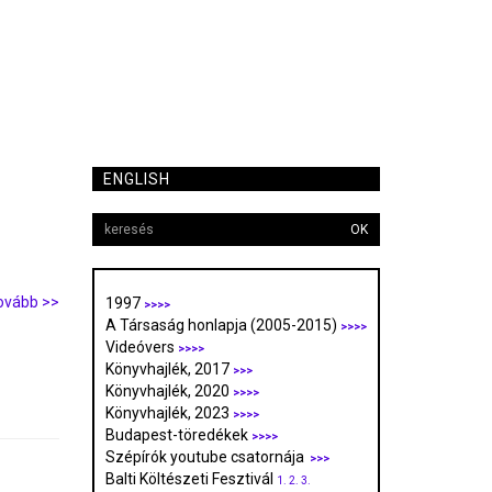
ENGLISH
OK
ovább >>
1997
>>>>
A Társaság honlapja (2005-2015)
>>>>
Videóvers
>>>>
Könyvhajlék, 2017
>>>
Könyvhajlék, 2020
>>>>
Könyvhajlék, 2023
>>>>
Budapest-töredékek
>>>>
Szépírók youtube csatornája
>>>
Balti Költészeti Fesztivál
1.
2.
3.