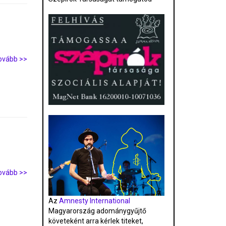
ovább >>
ovább >>
Az
Amnesty International
Magyarország adománygyűjtő
követeként arra kérlek titeket,