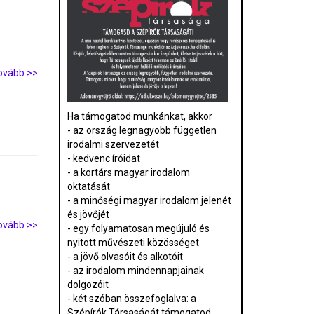
ovább >>
Ha támogatod munkánkat, akkor
- az ország legnagyobb független
irodalmi szervezetét
- kedvenc íróidat
- a kortárs magyar irodalom
oktatását
- a minőségi magyar irodalom jelenét
és jövőjét
ovább >>
- egy folyamatosan megújuló és
nyitott művészeti közösséget
- a jövő olvasóit és alkotóit
- az irodalom mindennapjainak
dolgozóit
- két szóban összefoglalva: a
Szépírók Társaságát támogatod