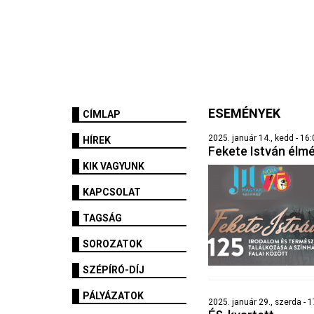
ESEMÉNYEK
CÍMLAP
2025. január 14., kedd - 16
HÍREK
Fekete István élm
KIK VAGYUNK
KAPCSOLAT
TAGSÁG
SOROZATOK
SZÉPÍRÓ-DÍJ
PÁLYÁZATOK
2025. január 29., szerda - 1