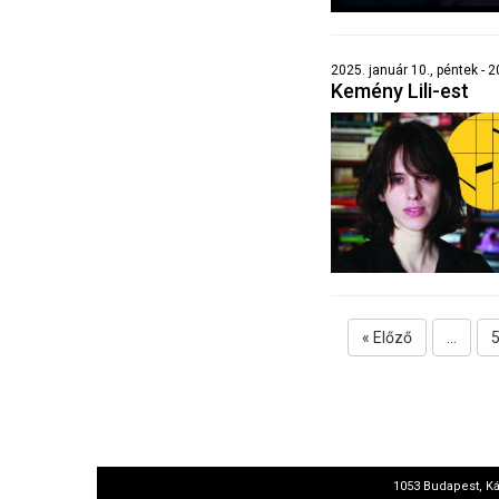
2025. január 10., péntek - 
Kemény Lili-est
« Előző
...
1053 Budapest, Ká