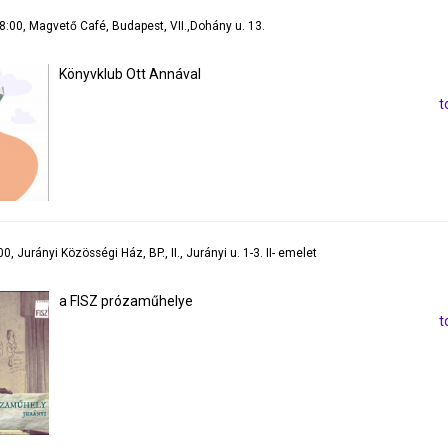
18:00, Magvető Café, Budapest, VII.,Dohány u. 13.
Könyvklub Ott Annával
t
0, Jurányi Közösségi Ház, BP., II., Jurányi u. 1-3. II- emelet
a FISZ prózaműhelye
t