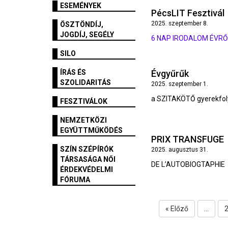
ESEMÉNYEK
PécsLIT Fesztivál
2025. szeptember 8.
ÖSZTÖNDÍJ,
JOGDÍJ, SEGÉLY
6 NAP IRODALOM ÉVR
SILO
ÍRÁS ÉS
Évgyűrűk
SZOLIDARITÁS
2025. szeptember 1.
a SZITAKÖTŐ gyerekfoly
FESZTIVÁLOK
NEMZETKÖZI
EGYÜTTMŰKÖDÉS
PRIX TRANSFUGE
SZÍN SZÉPÍRÓK
2025. augusztus 31.
TÁRSASÁGA NŐI
DE L’AUTOBIOGTAPHIE
ÉRDEKVÉDELMI
FÓRUMA
« Előző
...