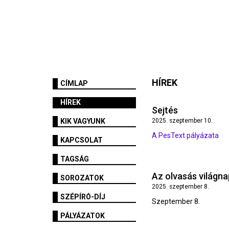
HÍREK
CÍMLAP
HÍREK
Sejtés
KIK VAGYUNK
2025. szeptember 10.
A PesText pályázata
KAPCSOLAT
TAGSÁG
Az olvasás világna
SOROZATOK
2025. szeptember 8.
SZÉPÍRÓ-DÍJ
Szeptember 8.
PÁLYÁZATOK