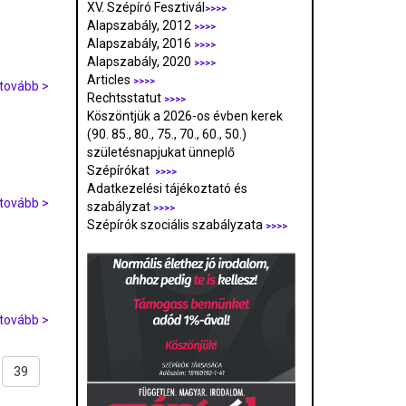
XV. Szépíró Fesztivál
>>>>
Alapszabály, 2012
>>>>
Alapszabály, 2016
>>>>
Alapszabály, 2020
>>>>
Articles
>>>>
tovább >
Rechtsstatut
>>>>
Köszöntjük a 2026-os évben kerek
(90. 85., 80., 75., 70., 60., 50.)
születésnapjukat ünneplő
Szépírókat
>>>>
Adatkezelési tájékoztató és
tovább >
szabályzat
>>>
>
Szépírók szociális szabályzata
>>>>
tovább >
39