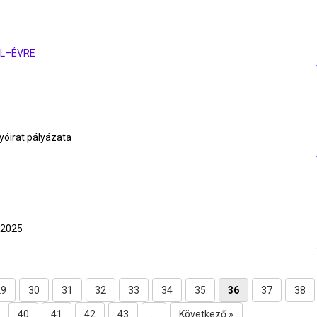
ŐL–ÉVRE
óirat pályázata
 2025
29
30
31
32
33
34
35
36
37
38
40
41
42
43
...
Következő »