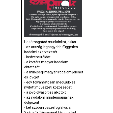
Ha támogatod munkánkat, akkor
- az ország legnagyobb független
irodalmi szervezetét
- kedvenc íróidat
- a kortárs magyar irodalom
oktatását
- a minőségi magyar irodalom jelenét
és jövőjét
- egy folyamatosan megújuló és
nyitott művészeti közösséget
- a jövő olvasóit és alkotóit
- az irodalom mindennapjainak
dolgozóit
- két szóban összefoglalva: a
Szépírók Társaságát támogatod