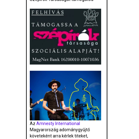
Az
Amnesty International
Magyarország adománygyűjtő
követeként arra kérlek titeket,