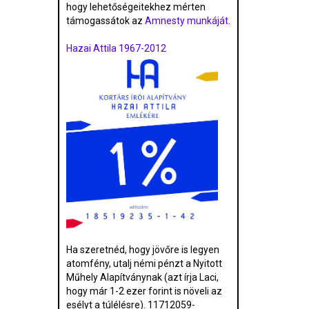
hogy lehetőségeitekhez mérten
támogassátok az
Amnesty munkáját
.
Hazai Attila 1967-2012
Ha szeretnéd, hogy jövőre is legyen
atomfény, utalj némi pénzt a Nyitott
Műhely Alapítványnak (azt írja Laci,
hogy már 1-2 ezer forint is növeli az
esélyt a túlélésre). 11712059-