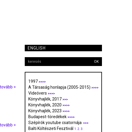
ENGLISH
OK
1997
>>>>
tovább >
A Társaság honlapja (2005-2015)
>>>>
Videóvers
>>>>
Könyvhajlék, 2017
>>>
Könyvhajlék, 2020
>>>>
Könyvhajlék, 2023
>>>>
Budapest-töredékek
>>>>
Szépírók youtube csatornája
>>>
tovább >
Balti Költészeti Fesztivál
1.
2.
3.