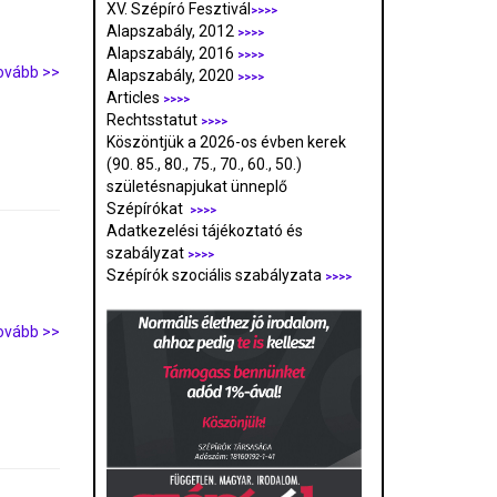
XV. Szépíró Fesztivál
>>>>
Alapszabály, 2012
>>>>
Alapszabály, 2016
>>>>
ovább >>
Alapszabály, 2020
>>>>
Articles
>>>>
Rechtsstatut
>>>>
Köszöntjük a 2026-os évben kerek
(90. 85., 80., 75., 70., 60., 50.)
születésnapjukat ünneplő
Szépírókat
>>>>
Adatkezelési tájékoztató és
szabályzat
>>>
>
Szépírók szociális szabályzata
>>>>
ovább >>