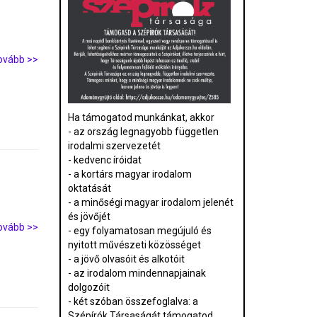
ovább >>
Ha támogatod munkánkat, akkor
- az ország legnagyobb független
irodalmi szervezetét
- kedvenc íróidat
- a kortárs magyar irodalom
oktatását
- a minőségi magyar irodalom jelenét
és jövőjét
ovább >>
- egy folyamatosan megújuló és
nyitott művészeti közösséget
- a jövő olvasóit és alkotóit
- az irodalom mindennapjainak
dolgozóit
- két szóban összefoglalva: a
Szépírók Társaságát támogatod