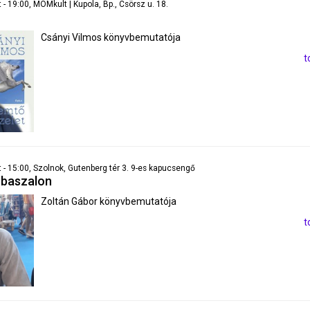
- 19:00, MOMkult | Kupola, Bp., Csörsz u. 18.
Csányi Vilmos könyvbemutatója
t
 - 15:00, Szolnok, Gutenberg tér 3. 9-es kapucsengő
obaszalon
Zoltán Gábor könyvbemutatója
t