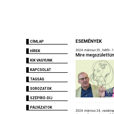
ESEMÉNYEK
CÍMLAP
2024. március 25., hétfő - 1
HÍREK
Mire megszülettü
KIK VAGYUNK
KAPCSOLAT
TAGSÁG
SOROZATOK
SZÉPÍRÓ-DÍJ
PÁLYÁZATOK
2024. március 24., vasárna