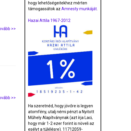
hogy lehetőségeitekhez mérten
támogassátok az
Amnesty munkáját
.
Hazai Attila 1967-2012
ovább >>
ovább >>
Ha szeretnéd, hogy jövőre is legyen
atomfény, utalj némi pénzt a Nyitott
Műhely Alapítványnak (azt írja Laci,
hogy már 1-2 ezer forint is növeli az
esélyt a túlélésre). 11712059-