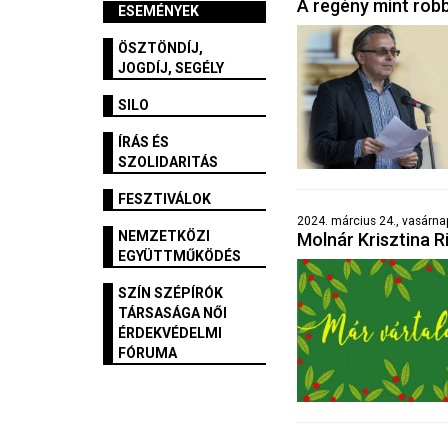
A regény mint rob
ESEMÉNYEK
ÖSZTÖNDÍJ,
JOGDÍJ, SEGÉLY
SILO
ÍRÁS ÉS
SZOLIDARITÁS
FESZTIVÁLOK
2024. március 24., vasárnap
NEMZETKÖZI
Molnár Krisztina R
EGYÜTTMŰKÖDÉS
SZÍN SZÉPÍRÓK
TÁRSASÁGA NŐI
ÉRDEKVÉDELMI
FÓRUMA