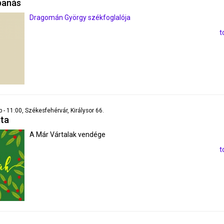
banás
Dragomán György székfoglalója
t
 - 11:00, Székesfehérvár, Királysor 66.
ita
A Már Vártalak vendége
t