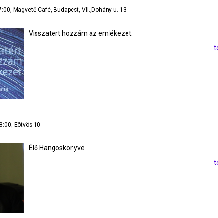
7:00, Magvető Café, Budapest, VII.,Dohány u. 13.
Visszatért hozzám az emlékezet.
t
18:00, Eötvös 10
Élő Hangoskönyve
t