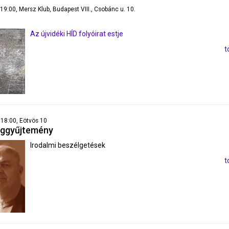
 19:00, Mersz Klub, Budapest VIII., Csobánc u. 10.
Az újvidéki HÍD folyóirat estje
t
 18:00, Eötvös 10
eggyűjtemény
Irodalmi beszélgetések
t