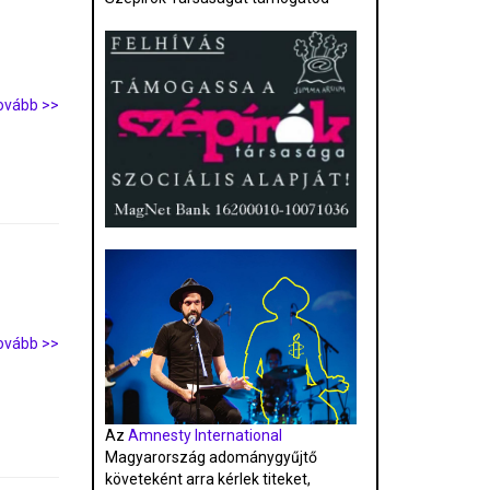
ovább >>
ovább >>
Az
Amnesty International
Magyarország adománygyűjtő
követeként arra kérlek titeket,