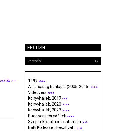
ENGLISH
OK
ovább >>
1997
>>>>
A Társaság honlapja (2005-2015)
>>>>
Videóvers
>>>>
Könyvhajlék, 2017
>>>
Könyvhajlék, 2020
>>>>
Könyvhajlék, 2023
>>>>
Budapest-töredékek
>>>>
Szépírók youtube csatornája
>>>
Balti Költészeti Fesztivál
1.
2.
3.