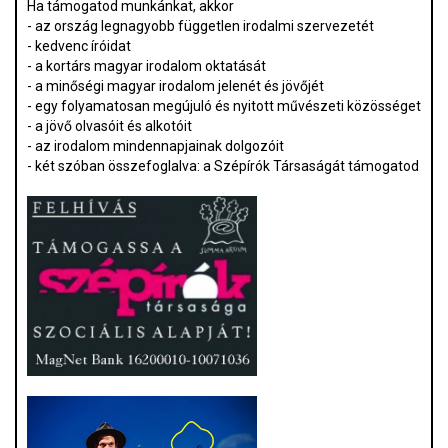
Ha támogatod munkánkat, akkor
- az ország legnagyobb független irodalmi szervezetét
- kedvenc íróidat
- a kortárs magyar irodalom oktatását
- a minőségi magyar irodalom jelenét és jövőjét
- egy folyamatosan megújuló és nyitott művészeti közösséget
- a jövő olvasóit és alkotóit
- az irodalom mindennapjainak dolgozóit
- két szóban összefoglalva: a Szépírók Társaságát támogatod