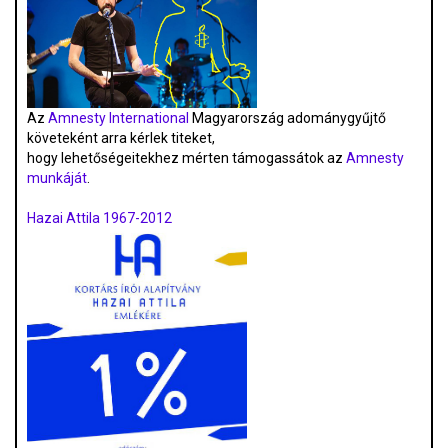
Az
Amnesty International
Magyarország adománygyűjtő
követeként arra kérlek titeket,
hogy lehetőségeitekhez mérten támogassátok az
Amnesty
munkáját
.
Hazai Attila 1967-2012