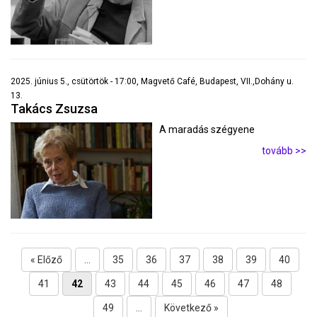
2025. június 5., csütörtök - 17:00, Magvető Café, Budapest, VII.,Dohány u.
13.
Takács Zsuzsa
A maradás szégyene
tovább >>
« Előző
...
35
36
37
38
39
40
41
42
43
44
45
46
47
48
49
...
Következő »