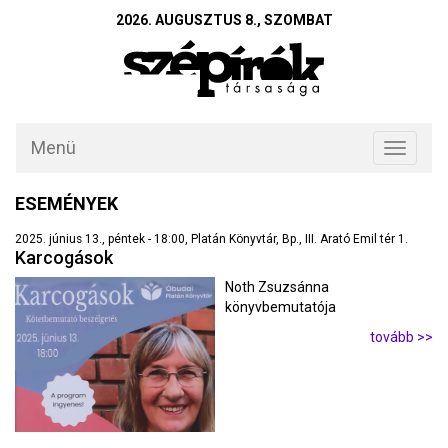
2026. AUGUSZTUS 8., SZOMBAT
Menü
Toggle
navigati
ESEMÉNYEK
2025. június 13., péntek - 18:00, Platán Könyvtár, Bp., III. Arató Emil tér 1.
Karcogások
Noth Zsuzsánna
könyvbemutatója
tovább >>