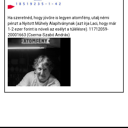
Ha szeretnéd, hogy jövőre is legyen atomfény, utalj némi
pénzt a Nyitott Műhely Alapítványnak (azt írja Laci, hogy már
1-2 ezer forint is növeli az esélyt a túlélésre). 11712059-
20001663 (Cserna-Szabó András)