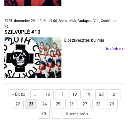
2025. december 29., hétfő - 19:00, Mersz Klub, Budapest VIII., Csobánc u.
10.
SZILVUPLÉ #10
Előszilveszteri bulimia
tovább >>
« Előző
...
16
17
18
19
20
21
22
23
24
25
26
27
28
29
30
...
Következő »