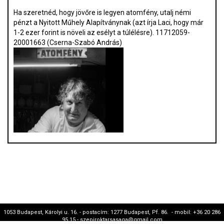
Ha szeretnéd, hogy jövőre is legyen atomfény, utalj némi
pénzt a Nyitott Műhely Alapítványnak (azt írja Laci, hogy már
1-2 ezer forint is növeli az esélyt a túlélésre). 11712059-
20001663 (Cserna-Szabó András)
1053 Budapest, Károlyi u. 16. - postacím: 1277 Budapest, Pf. 86. - mobil: +36 20 286
95 15 - szepiroktarsasaga@gmail.com