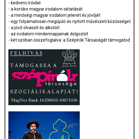
- kedvenc íróidat
- a kortárs magyar irodalom oktatását
- a minőségi magyar irodalom jelenét és jövőjét
- egy folyamatosan megújuló és nyitott művészeti közösséget
- a jövő olvasóit és alkotóit
- az irodalom mindennapjainak dolgozóit
- két szóban összefoglalva: a Szépírók Társaságát támogatod