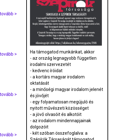
tovább >
Ha támogatod munkánkat, akkor
tovább >
- az ország legnagyobb független
irodalmi szervezetét
- kedvenc íróidat
- a kortárs magyar irodalom
oktatását
- a minőségi magyar irodalom jelenét
tovább >
és jövőjét
- egy folyamatosan megújuló és
nyitott művészeti közösséget
- a jövő olvasóit és alkotóit
- az irodalom mindennapjainak
dolgozóit
- két szóban összefoglalva: a
tovább >
Szépírók Társaságát támogatod