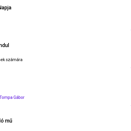
Napja
indul
esek számára
 Tompa Gábor
ló mű