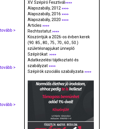
XV. Szépíró Fesztivál
>>>>
Alapszabály, 2012
>>>>
Alapszabály, 2016
>>>>
Alapszabály, 2020
>>>>
Articles
>>>>
tovább >
Rechtsstatut
>>>>
Köszöntjük a 2026-os évben kerek
(90. 85., 80., 75., 70., 60., 50.)
születésnapjukat ünneplő
Szépírókat
>>>>
Adatkezelési tájékoztató és
szabályzat
>>>
>
tovább >
Szépírók szociális szabályzata
>>>>
tovább >