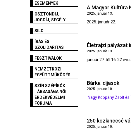
ESEMÉNYEK
A Magyar Kultúra 
2025. január 13.
ÖSZTÖNDÍJ,
JOGDÍJ, SEGÉLY
2025. január 22.
SILO
ÍRÁS ÉS
Életrajzi pályázat 
SZOLIDARITÁS
2025. január 13.
FESZTIVÁLOK
január 27-től 16-22 év
NEMZETKÖZI
EGYÜTTMŰKÖDÉS
Bárka-díjasok
SZÍN SZÉPÍRÓK
2025. január 10.
TÁRSASÁGA NŐI
ÉRDEKVÉDELMI
Nagy Koppány Zsolt és
FÓRUMA
250 közkinccsé vá
2025. január 10.