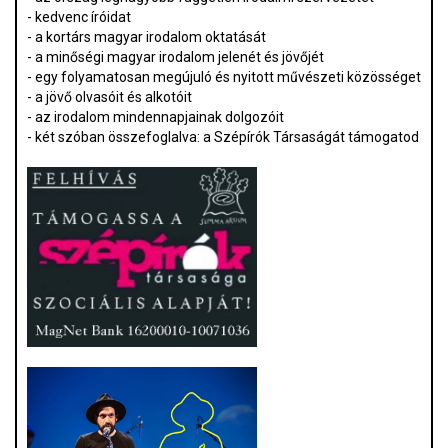
- kedvenc íróidat
- a kortárs magyar irodalom oktatását
- a minőségi magyar irodalom jelenét és jövőjét
- egy folyamatosan megújuló és nyitott művészeti közösséget
- a jövő olvasóit és alkotóit
- az irodalom mindennapjainak dolgozóit
- két szóban összefoglalva: a Szépírók Társaságát támogatod