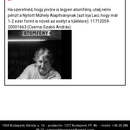
Ha szeretnéd, hogy jövőre is legyen atomfény, utalj némi
pénzt a Nyitott Műhely Alapítványnak (azt írja Laci, hogy már
1-2 ezer forint is növeli az esélyt a túlélésre). 11712059-
20001663 (Cserna-Szabó András)
1053 Budapest, Károlyi u. 16. - postacím: 1277 Budapest, Pf. 86. - mobil: +36 20 286
95 15 - szepiroktarsasaga@gmail.com