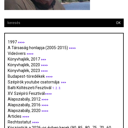
OK
1997
>>>>
A Társaság honlapja (2005-2015)
>>>>
Videóvers
>>>>
Könyvhajlék, 2017
>>>
Könyvhajlék, 2020
>>>>
Könyvhajlék, 2023
>>>>
Budapest-töredékek
>>>>
Szépírók youtube csatornája
>>>
Balti Költészeti Fesztivál
1.
2.
3.
XV. Szépíró Fesztivál
>>>>
Alapszabály, 2012
>>>>
Alapszabály, 2016
>>>>
Alapszabály, 2020
>>>>
Articles
>>>>
Rechtsstatut
>>>>
Köszöntjük a 2026-os évben kerek (90. 85., 80., 75., 70., 60.,