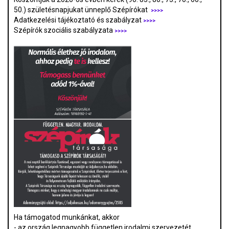
50.) születésnapjukat ünneplő Szépírókat
>>>>
Adatkezelési tájékoztató és szabályzat
>>>
>
Szépírók szociális szabályzata
>>>>
Ha támogatod munkánkat, akkor
- az ország legnagyobb független irodalmi szervezetét