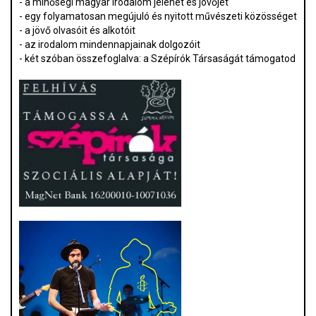
- a minőségi magyar irodalom jelenét és jövőjét
- egy folyamatosan megújuló és nyitott művészeti közösséget
- a jövő olvasóit és alkotóit
- az irodalom mindennapjainak dolgozóit
- két szóban összefoglalva: a Szépírók Társaságát támogatod