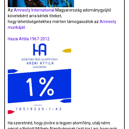
Az
Amnesty International
Magyarország adománygyűjtő
követeként arra kérlek titeket,
hogy lehetőségeitekhez mérten támogassátok az
Amnesty
munkáját
.
Hazai Attila 1967-2012
Ha szeretnéd, hogy jövőre is legyen atomfény, utalj némi
pénzt a Nyitott Műhely Alapítványnak (azt írja Laci, hogy már