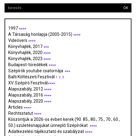
OK
1997
>>>>
A Társaság honlapja (2005-2015)
>>>>
Videóvers
>>>>
Könyvhajlék, 2017
>>>
Könyvhajlék, 2020
>>>>
Könyvhajlék, 2023
>>>>
Budapest-töredékek
>>>>
Szépírók youtube csatornája
>>>
Balti Költészeti Fesztivál
1.
2.
3.
XV. Szépíró Fesztivál
>>>>
Alapszabály, 2012
>>>>
Alapszabály, 2016
>>>>
Alapszabály, 2020
>>>>
Articles
>>>>
Rechtsstatut
>>>>
Köszöntjük a 2026-os évben kerek (90. 85., 80., 75., 70., 60.,
50.) születésnapjukat ünneplő Szépírókat
>>>>
Adatkezelési tájékoztató és szabályzat
>>>
>