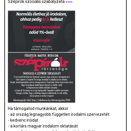
Szépírók szociális szabályzata
>>>>
Ha támogatod munkánkat, akkor
- az ország legnagyobb független irodalmi szervezetét
- kedvenc íróidat
- a kortárs magyar irodalom oktatását