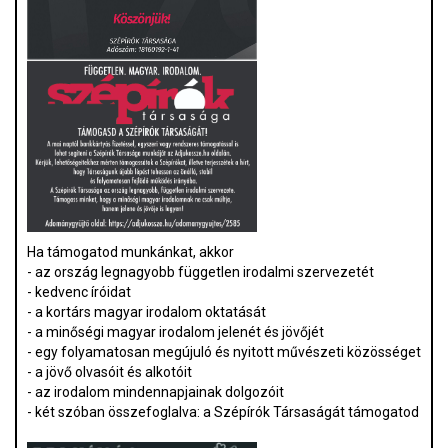
Ha támogatod munkánkat, akkor
- az ország legnagyobb független irodalmi szervezetét
- kedvenc íróidat
- a kortárs magyar irodalom oktatását
- a minőségi magyar irodalom jelenét és jövőjét
- egy folyamatosan megújuló és nyitott művészeti közösséget
- a jövő olvasóit és alkotóit
- az irodalom mindennapjainak dolgozóit
- két szóban összefoglalva: a Szépírók Társaságát támogatod