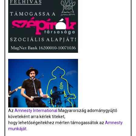
Az
Amnesty International
Magyarország adománygyűjtő
követeként arra kérlek titeket,
hogy lehetőségeitekhez mérten támogassátok az
Amnesty
munkáját
.