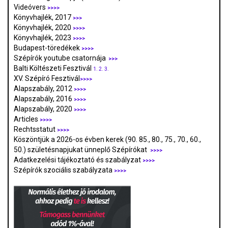
Videóvers
>>>>
Könyvhajlék, 2017
>>>
Könyvhajlék, 2020
>>>>
Könyvhajlék, 2023
>>>>
Budapest-töredékek
>>>>
Szépírók youtube csatornája
>>>
Balti Költészeti Fesztivál
1.
2.
3.
XV. Szépíró Fesztivál
>>>>
Alapszabály, 2012
>>>>
Alapszabály, 2016
>>>>
Alapszabály, 2020
>>>>
Articles
>>>>
Rechtsstatut
>>>>
Köszöntjük a 2026-os évben kerek (90. 85., 80., 75., 70., 60.,
50.) születésnapjukat ünneplő Szépírókat
>>>>
Adatkezelési tájékoztató és szabályzat
>>>
>
Szépírók szociális szabályzata
>>>>