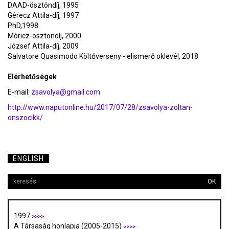
DAAD-ösztöndíj, 1995
Gérecz Attila-díj, 1997
PhD,1998
Móricz-ösztöndíj, 2000
József Attila-díj, 2009
Salvatore Quasimodo Költőverseny - elismerő oklevél, 2018
Elérhetőségek
E-mail:
zsavolya@gmail.com
http://www.naputonline.hu/2017/07/28/zsavolya-zoltan-
onszocikk/
ENGLISH
OK
1997
>>>>
A Társaság honlapja (2005-2015)
>>>>