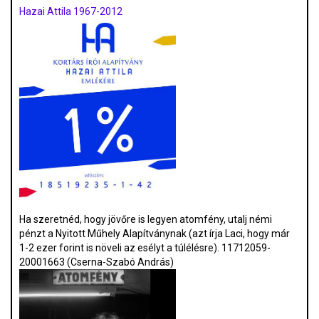
Hazai Attila 1967-2012
Ha szeretnéd, hogy jövőre is legyen atomfény, utalj némi
pénzt a Nyitott Műhely Alapítványnak (azt írja Laci, hogy már
1-2 ezer forint is növeli az esélyt a túlélésre). 11712059-
20001663 (Cserna-Szabó András)