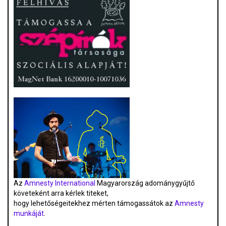
Az
Amnesty International
Magyarország adománygyűjtő
követeként arra kérlek titeket,
hogy lehetőségeitekhez mérten támogassátok az
Amnesty
munkáját
.