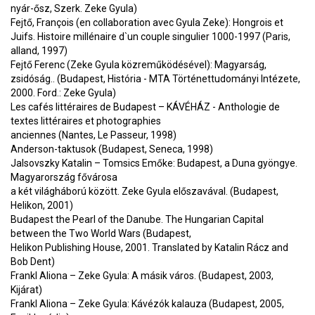
nyár-ősz, Szerk. Zeke Gyula)
Fejtő, François (en collaboration avec Gyula Zeke): Hongrois et
Juifs. Histoire millénaire d`un couple singulier 1000-1997 (Paris,
alland, 1997)
Fejtő Ferenc (Zeke Gyula közreműködésével): Magyarság,
zsidóság.. (Budapest, História - MTA Történettudományi Intézete,
2000. Ford.: Zeke Gyula)
Les cafés littéraires de Budapest – KÁVÉHÁZ - Anthologie de
textes littéraires et photographies
anciennes (Nantes, Le Passeur, 1998)
Anderson-taktusok (Budapest, Seneca, 1998)
Jalsovszky Katalin – Tomsics Emőke: Budapest, a Duna gyöngye.
Magyarország fővárosa
a két világháború között. Zeke Gyula előszavával. (Budapest,
Helikon, 2001)
Budapest the Pearl of the Danube. The Hungarian Capital
between the Two World Wars (Budapest,
Helikon Publishing House, 2001. Translated by Katalin Rácz and
Bob Dent)
Frankl Aliona – Zeke Gyula: A másik város. (Budapest, 2003,
Kijárat)
Frankl Aliona – Zeke Gyula: Kávézók kalauza (Budapest, 2005,