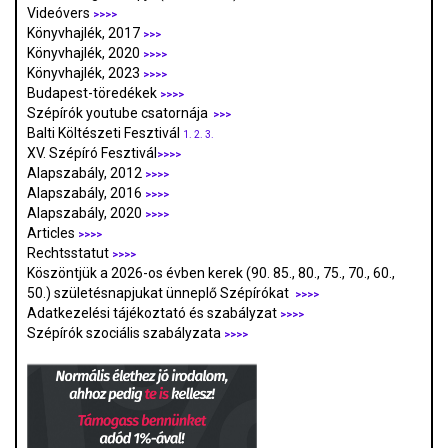
Videóvers
>>>>
Könyvhajlék, 2017
>>>
Könyvhajlék, 2020
>>>>
Könyvhajlék, 2023
>>>>
Budapest-töredékek
>>>>
Szépírók youtube csatornája
>>>
Balti Költészeti Fesztivál
1.
2.
3.
XV. Szépíró Fesztivál
>>>>
Alapszabály, 2012
>>>>
Alapszabály, 2016
>>>>
Alapszabály, 2020
>>>>
Articles
>>>>
Rechtsstatut
>>>>
Köszöntjük a 2026-os évben kerek (90. 85., 80., 75., 70., 60.,
50.) születésnapjukat ünneplő Szépírókat
>>>>
Adatkezelési tájékoztató és szabályzat
>>>
>
Szépírók szociális szabályzata
>>>>