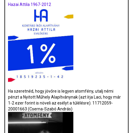
Hazai Attila 1967-2012
Ha szeretnéd, hogy jövőre is legyen atomfény, utalj némi
pénzt a Nyitott Műhely Alapítványnak (azt írja Laci, hogy már
1-2 ezer forint is növeli az esélyt a túlélésre). 11712059-
20001663 (Cserna-Szabó András)