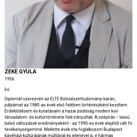
ZEKE GYULA
1956
Író
Diplomát szerezvén az ELTE Bölcsészettudományi karán,
pályámat az 1980-as évek első felében történészként kezdtem.
Érdeklődésem és kutatásaim a hazai zsidóság modern kori
társadalom- és kultúrtörténete felé irányultak. A szépírás – lassú
belső változások eredményeként - az 1990-es évek elejétől vált fő
tevékenységemmé. Mellette évek óta foglalkozom Budapest
kávéházi kultúrájának múltjával és jelenével is, e hármas