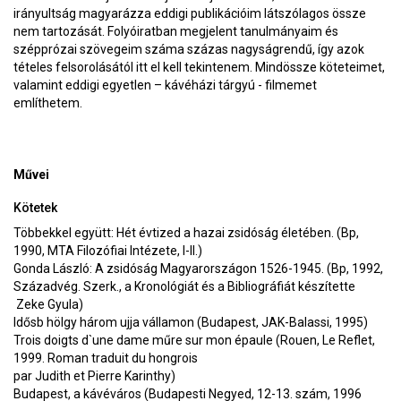
irányultság magyarázza eddigi publikációim látszólagos össze
nem tartozását. Folyóiratban megjelent tanulmányaim és
szépprózai szövegeim száma százas nagyságrendű, így azok
tételes felsorolásától itt el kell tekintenem. Mindössze köteteimet,
valamint
eddigi egyetlen – kávéházi tárgyú - filmemet
említhetem.
Művei
Kötetek
Többekkel együtt: Hét évtized a hazai zsidóság életében. (Bp,
1990, MTA Filozófiai Intézete, I-II.)
Gonda László: A zsidóság Magyarországon 1526-1945. (Bp, 1992,
Századvég. Szerk., a Kronológiát és a Bibliográfiát készítette
Zeke Gyula)
Idősb hölgy három ujja vállamon (Budapest, JAK-Balassi, 1995)
Trois doigts d`une dame műre sur mon épaule (Rouen, Le Reflet,
1999. Roman traduit du hongrois
par Judith et Pierre Karinthy)
Budapest, a kávéváros (Budapesti Negyed, 12-13. szám, 1996