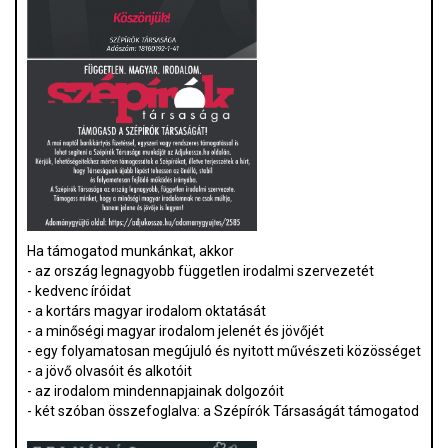
Ha támogatod munkánkat, akkor
- az ország legnagyobb független irodalmi szervezetét
- kedvenc íróidat
- a kortárs magyar irodalom oktatását
- a minőségi magyar irodalom jelenét és jövőjét
- egy folyamatosan megújuló és nyitott művészeti közösséget
- a jövő olvasóit és alkotóit
- az irodalom mindennapjainak dolgozóit
- két szóban összefoglalva: a Szépírók Társaságát támogatod