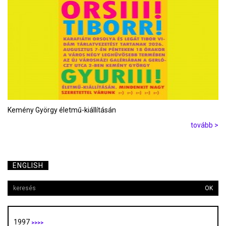
Kemény György életmű-kiállításán
tovább >
ENGLISH
OK
1997
>>>>