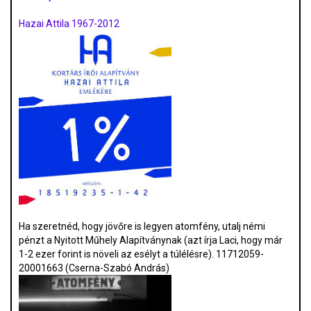
Hazai Attila 1967-2012
Ha szeretnéd, hogy jövőre is legyen atomfény, utalj némi
pénzt a Nyitott Műhely Alapítványnak (azt írja Laci, hogy már
1-2 ezer forint is növeli az esélyt a túlélésre). 11712059-
20001663 (Cserna-Szabó András)