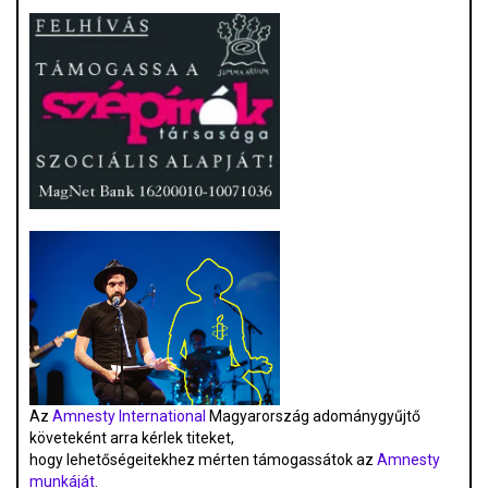
Az
Amnesty International
Magyarország adománygyűjtő
követeként arra kérlek titeket,
hogy lehetőségeitekhez mérten támogassátok az
Amnesty
munkáját
.