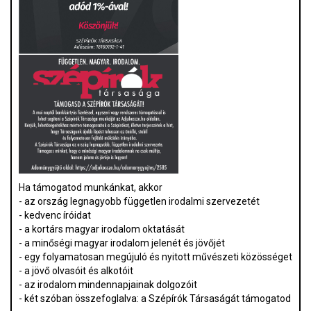
Ha támogatod munkánkat, akkor
- az ország legnagyobb független irodalmi szervezetét
- kedvenc íróidat
- a kortárs magyar irodalom oktatását
- a minőségi magyar irodalom jelenét és jövőjét
- egy folyamatosan megújuló és nyitott művészeti közösséget
- a jövő olvasóit és alkotóit
- az irodalom mindennapjainak dolgozóit
- két szóban összefoglalva: a Szépírók Társaságát támogatod