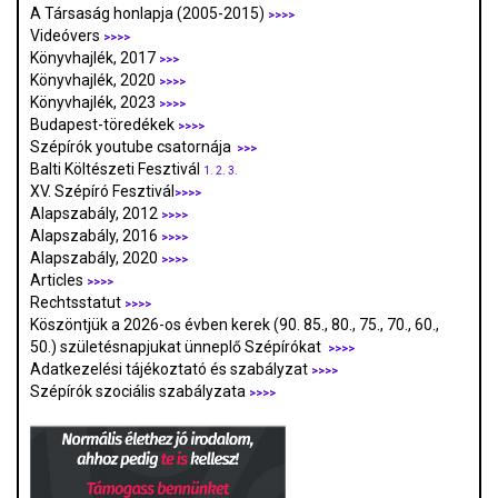
A Társaság honlapja (2005-2015)
>>>>
Videóvers
>>>>
Könyvhajlék, 2017
>>>
Könyvhajlék, 2020
>>>>
Könyvhajlék, 2023
>>>>
Budapest-töredékek
>>>>
Szépírók youtube csatornája
>>>
Balti Költészeti Fesztivál
1.
2.
3.
XV. Szépíró Fesztivál
>>>>
Alapszabály, 2012
>>>>
Alapszabály, 2016
>>>>
Alapszabály, 2020
>>>>
Articles
>>>>
Rechtsstatut
>>>>
Köszöntjük a 2026-os évben kerek (90. 85., 80., 75., 70., 60.,
50.) születésnapjukat ünneplő Szépírókat
>>>>
Adatkezelési tájékoztató és szabályzat
>>>
>
Szépírók szociális szabályzata
>>>>