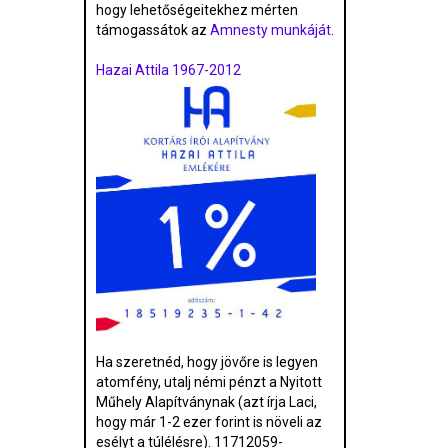
hogy lehetőségeitekhez mérten
támogassátok az
Amnesty munkáját
.
Hazai Attila 1967-2012
Ha szeretnéd, hogy jövőre is legyen
atomfény, utalj némi pénzt a Nyitott
Műhely Alapítványnak (azt írja Laci,
hogy már 1-2 ezer forint is növeli az
esélyt a túlélésre). 11712059-