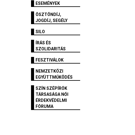
ESEMÉNYEK
ÖSZTÖNDÍJ,
JOGDÍJ, SEGÉLY
SILO
ÍRÁS ÉS
SZOLIDARITÁS
FESZTIVÁLOK
NEMZETKÖZI
EGYÜTTMŰKÖDÉS
SZÍN SZÉPÍRÓK
TÁRSASÁGA NŐI
ÉRDEKVÉDELMI
FÓRUMA