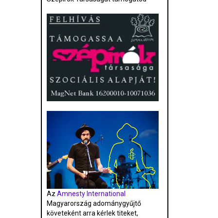
Az
Amnesty International
Magyarország adománygyűjtő
követeként arra kérlek titeket,