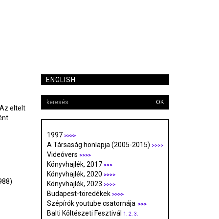
ENGLISH
OK
z eltelt
ént
1997
>>>>
A Társaság honlapja (2005-2015)
>>>>
Videóvers
>>>>
Könyvhajlék, 2017
>>>
Könyvhajlék, 2020
>>>>
988)
Könyvhajlék, 2023
>>>>
Budapest-töredékek
>>>>
Szépírók youtube csatornája
>>>
Balti Költészeti Fesztivál
1.
2.
3.