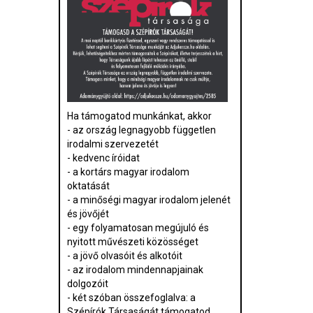
Ha támogatod munkánkat, akkor
- az ország legnagyobb független
irodalmi szervezetét
- kedvenc íróidat
- a kortárs magyar irodalom
oktatását
- a minőségi magyar irodalom jelenét
és jövőjét
- egy folyamatosan megújuló és
nyitott művészeti közösséget
- a jövő olvasóit és alkotóit
- az irodalom mindennapjainak
dolgozóit
- két szóban összefoglalva: a
Szépírók Társaságát támogatod