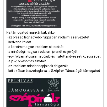
Ha támogatod munkánkat, akkor
- az ország legnagyobb független irodalmi szervezetét
- kedvenc íróidat
- a kortárs magyar irodalom oktatását
- a minőségi magyar irodalom jelenét és jövőjét
- egy folyamatosan megújuló és nyitott művészeti közösséget
- a jövő olvasóit és alkotóit
- az irodalom mindennapjainak dolgozóit
- két szóban összefoglalva: a Szépírók Társaságát támogatod