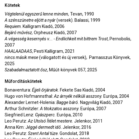
Kötetek
Végtelenül egyszerű lenne minden,
Tevan, 1990
A szénszünetre eljött a nyár
(versek). Balassi, 1999
Requiem
. Kalligram Kiadó, 2006
Bejáró művész,
Orpheusz Kiadó, 2007
A végesség kesernyés v... - Endlichkeit mit bittrem Trost
, Pernobolis,
2007
HAALAADAAS
, Pesti Kalligram, 2021
nincs másik mese
(válogatott és új versek), Parnasszus Könyvek,
2025
Szabadalmaztatott ősz
, Műút-könyvek 057, 2025
Műfordításkötetek
Bonaventura:
Éjjeli őrjáratok
. Fekete Sas Kiadó, 2004
Hugo von Hofmannsthal:
Az árnyék nélküli asszony.
Európa, 2004
Alexander Lernet-Holenia:
Bagge báró.
Nagyvilág Kiadó, 2007
Arthur Schnitzler:
A titokzatos asszony
. Európa, 2007
Siegfried Lenz:
Gyászperc.
Európa, 2010
Leo Perutz:
Az Utolsó Ítélet mestere.
Jelenkor, 2011
Anna Kim: J
éggé dermedt idő
. Jelenkor, 2016
Leo Perutz:
Szent Antal tüze
. Gondolat, 2018