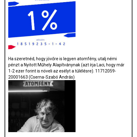
Ha szeretnéd, hogy jövőre is legyen atomfény, utalj némi
pénzt a Nyitott Műhely Alapítványnak (azt írja Laci, hogy már
1-2 ezer forint is növeli az esélyt a túlélésre). 11712059-
20001663 (Cserna-Szabó András)