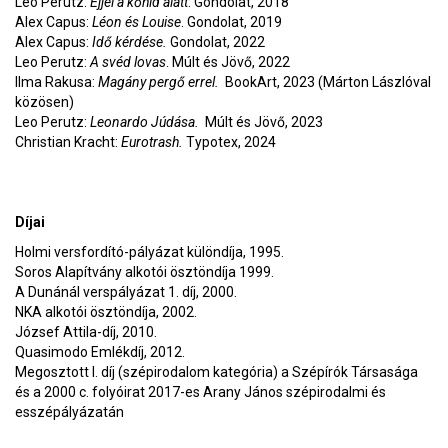
Leo Perutz:
Éjjel a kőhíd alatt
. Gondolat, 2018
Alex Capus:
Léon és Louise
. Gondolat, 2019
Alex Capus:
Idő kérdése.
Gondolat, 2022
Leo Perutz:
A svéd lovas
. Múlt és Jövő, 2022
Ilma Rakusa:
Magány pergő errel.
BookArt, 2023 (Márton Lászlóval
közösen)
Leo Perutz:
Leonardo Júdása.
Múlt és Jövő, 2023
Christian Kracht:
Eurotrash.
Typotex, 2024
Díjai
Holmi versfordító-pályázat különdíja, 1995.
Soros Alapítvány alkotói ösztöndíja 1999.
A Dunánál verspályázat 1. díj, 2000.
NKA alkotói ösztöndíja, 2002.
József Attila-díj, 2010.
Quasimodo Emlékdíj, 2012.
Megosztott I. díj (szépirodalom kategória) a Szépírók Társasága
és a 2000 c. folyóirat 2017-es Arany János szépirodalmi és
esszépályázatán