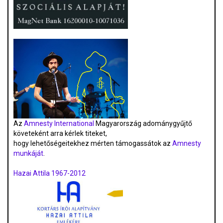
Az
Amnesty International
Magyarország adománygyűjtő
követeként arra kérlek titeket,
hogy lehetőségeitekhez mérten támogassátok az
Amnesty
munkáját
.
Hazai Attila 1967-2012