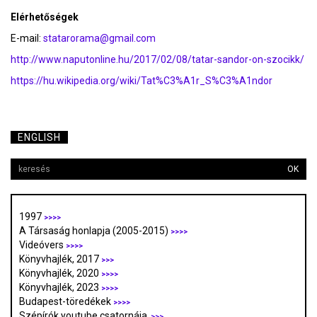
Elérhetőségek
E-mail:
statarorama@gmail.com
http://www.naputonline.hu/2017/02/08/tatar-sandor-on-szocikk/
https://hu.wikipedia.org/wiki/Tat%C3%A1r_S%C3%A1ndor
ENGLISH
OK
1997
>>>>
A Társaság honlapja (2005-2015)
>>>>
Videóvers
>>>>
Könyvhajlék, 2017
>>>
Könyvhajlék, 2020
>>>>
Könyvhajlék, 2023
>>>>
Budapest-töredékek
>>>>
Szépírók youtube csatornája
>>>