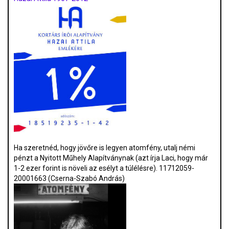
Ha szeretnéd, hogy jövőre is legyen atomfény, utalj némi
pénzt a Nyitott Műhely Alapítványnak (azt írja Laci, hogy már
1-2 ezer forint is növeli az esélyt a túlélésre). 11712059-
20001663 (Cserna-Szabó András)