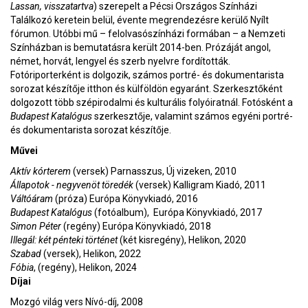
Lassan, visszatartva
) szerepelt a Pécsi Országos Színházi
Találkozó keretein belül, évente megrendezésre kerülő Nyílt
fórumon. Utóbbi mű – felolvasószínházi formában – a Nemzeti
Színházban is bemutatásra került 2014-ben. Prózáját angol,
német, horvát, lengyel és szerb nyelvre fordították.
Fotóriporterként is dolgozik, számos portré- és dokumentarista
sorozat készítője itthon és külföldön egyaránt. Szerkesztőként
dolgozott több szépirodalmi és kulturális folyóiratnál. Fotósként a
Budapest Katalógus
szerkesztője, valamint számos egyéni portré-
és dokumentarista sorozat készítője.
Művei
Aktív kórterem
(versek) Parnasszus, Új vizeken, 2010
Állapotok - negyvenöt töredék
(versek) Kalligram Kiadó, 2011
Váltóáram
(próza) Európa Könyvkiadó, 2016
Budapest Katalógus
(fotóalbum), Európa Könyvkiadó, 2017
Simon Péter
(regény) Európa Könyvkiadó, 2018
Illegál: két pénteki történet
(két kisregény), Helikon, 2020
Szabad
(versek), Helikon, 2022
Fóbia
, (regény), Helikon, 2024
Díjai
Mozgó világ vers Nívó-díj, 2008