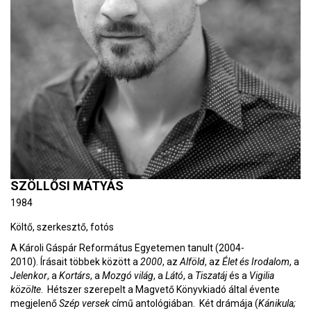
SZÖLLŐSI MÁTYÁS
1984
Költő, szerkesztő, fotós
A Károli Gáspár Református Egyetemen tanult (2004-
2010). Írásait többek között a
2000
, az
Alföld
, az
Élet és Irodalom
, a
Jelenkor
, a
Kortárs
, a
Mozgó világ
, a
Látó
, a
Tiszatáj
és a
Vigilia
közölte
. Hétszer szerepelt a Magvető Könyvkiadó által évente
megjelenő
Szép versek
című antológiában. Két drámája (
Kánikula;