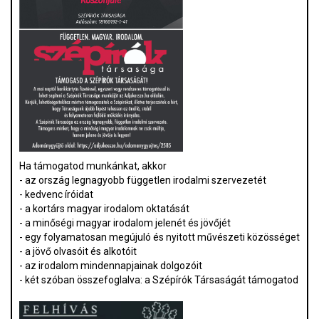
Ha támogatod munkánkat, akkor
- az ország legnagyobb független irodalmi szervezetét
- kedvenc íróidat
- a kortárs magyar irodalom oktatását
- a minőségi magyar irodalom jelenét és jövőjét
- egy folyamatosan megújuló és nyitott művészeti közösséget
- a jövő olvasóit és alkotóit
- az irodalom mindennapjainak dolgozóit
- két szóban összefoglalva: a Szépírók Társaságát támogatod