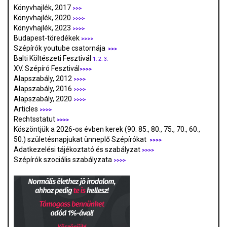
Könyvhajlék, 2017
>>>
Könyvhajlék, 2020
>>>>
Könyvhajlék, 2023
>>>>
Budapest-töredékek
>>>>
Szépírók youtube csatornája
>>>
Balti Költészeti Fesztivál
1.
2.
3.
XV. Szépíró Fesztivál
>>>>
Alapszabály, 2012
>>>>
Alapszabály, 2016
>>>>
Alapszabály, 2020
>>>>
Articles
>>>>
Rechtsstatut
>>>>
Köszöntjük a 2026-os évben kerek (90. 85., 80., 75., 70., 60.,
50.) születésnapjukat ünneplő Szépírókat
>>>>
Adatkezelési tájékoztató és szabályzat
>>>
>
Szépírók szociális szabályzata
>>>>