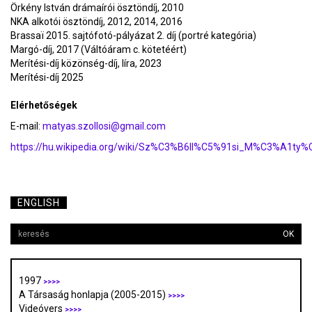
Örkény István drámaírói ösztöndíj, 2010
NKA alkotói ösztöndíj, 2012, 2014, 2016
Brassaï 2015. sajtófotó-pályázat 2. díj (portré kategória)
Margó-díj, 2017 (Váltóáram c. kötetéért)
Merítési-díj közönség-díj, líra, 2023
Merítési-díj 2025
Elérhetőségek
E-mail:
matyas.szollosi@gmail.com
https://hu.wikipedia.org/wiki/Sz%C3%B6ll%C5%91si_M%C3%A1ty
ENGLISH
OK
1997
>>>>
A Társaság honlapja (2005-2015)
>>>>
Videóvers
>>>>