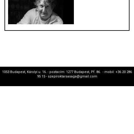
1053 Budapest, Károlyi u. 16. - postacím: 1277 Budapest, Pf. 86. - mobil: +36 20 286
95 15 - szepiroktarsasaga@gmail.com