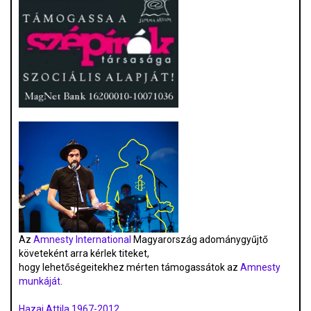
Az
Amnesty International
Magyarország adománygyűjtő
követeként arra kérlek titeket,
hogy lehetőségeitekhez mérten támogassátok az
Amnesty
munkáját
.
Hazai Attila 1967-2012