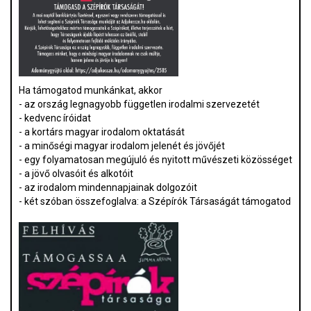
Ha támogatod munkánkat, akkor
- az ország legnagyobb független irodalmi szervezetét
- kedvenc íróidat
- a kortárs magyar irodalom oktatását
- a minőségi magyar irodalom jelenét és jövőjét
- egy folyamatosan megújuló és nyitott művészeti közösséget
- a jövő olvasóit és alkotóit
- az irodalom mindennapjainak dolgozóit
- két szóban összefoglalva: a Szépírók Társaságát támogatod