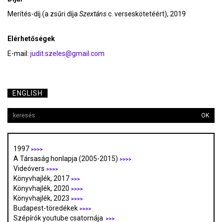
Merítés-díj (a zsűri díja
Szextáns
c. verseskötetéért), 2019
Elérhetőségek
E-mail:
judit.szeles@gmail.com
ENGLISH
OK
1997
>>>>
A Társaság honlapja (2005-2015)
>>>>
Videóvers
>>>>
Könyvhajlék, 2017
>>>
Könyvhajlék, 2020
>>>>
Könyvhajlék, 2023
>>>>
Budapest-töredékek
>>>>
Szépírók youtube csatornája
>>>