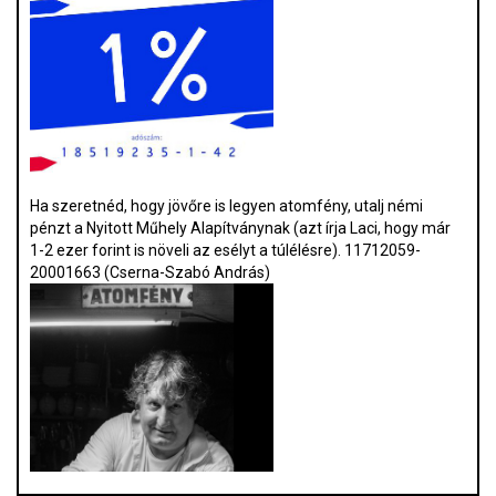
Ha szeretnéd, hogy jövőre is legyen atomfény, utalj némi
pénzt a Nyitott Műhely Alapítványnak (azt írja Laci, hogy már
1-2 ezer forint is növeli az esélyt a túlélésre). 11712059-
20001663 (Cserna-Szabó András)