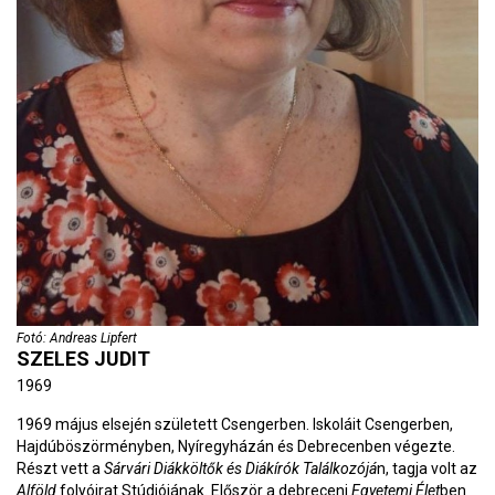
Fotó: Andreas Lipfert
SZELES JUDIT
1969
1969 május elsején született Csengerben. Iskoláit Csengerben,
Hajdúböszörményben, Nyíregyházán és Debrecenben végezte.
Részt vett a
Sárvári Diákköltők és Diákírók Találkozójá
n, tagja volt az
Alföld
folyóirat Stúdiójának. Először a debreceni
Egyetemi Élet
ben