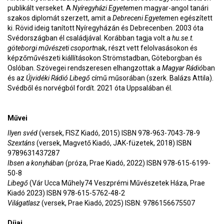
publikált verseket. A
Nyíregyházi Egyetem
en magyar-angol tanári
szakos diplomát szerzett, amit a
Debreceni Egyetem
en egészített
ki. Rövid ideig tanított Nyíregyházán és Debrecenben. 2003 óta
Svédországban él családjával. Korábban tagja volt a
hu.se.t.
göteborgi művészeti csoport
nak, részt vett felolvasásokon és
képzőművészeti kiállításokon Strömstadban, Göteborgban és
Oslóban. Szövegei rendszeresen elhangzottak a
Magyar Rádió
ban
és az
Újvidéki Rádió Libegő
című műsorában (szerk. Balázs Attila).
Svédből és norvégból fordít. 2021 óta Uppsalában él.
Művei
Ilyen svéd
(versek, FISZ Kiadó, 2015) ISBN 978-963-7043-78-9
Szextáns
(versek, Magvető Kiadó, JAK-füzetek, 2018) ISBN
9789631437287
Ibsen a konyhában
(próza, Prae Kiadó, 2022) ISBN 978-615-6199-
50-8
Libegő
(Vár Ucca Műhely74 Veszprémi Művészetek Háza, Prae
Kiadó 2023) ISBN 978-615-5762-48-2
Világatlasz
(versek, Prae Kiadó, 2025) ISBN: 9786156675507
Díjai