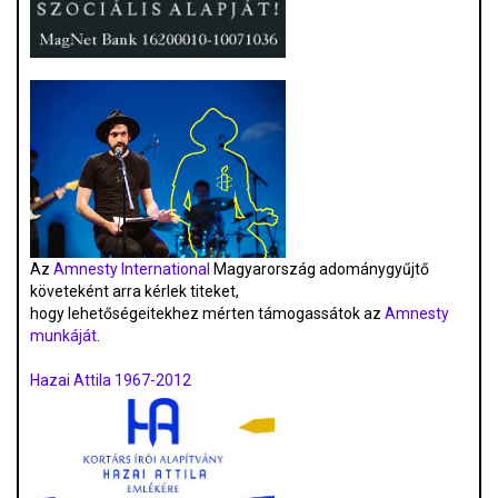
Az
Amnesty International
Magyarország adománygyűjtő
követeként arra kérlek titeket,
hogy lehetőségeitekhez mérten támogassátok az
Amnesty
munkáját
.
Hazai Attila 1967-2012