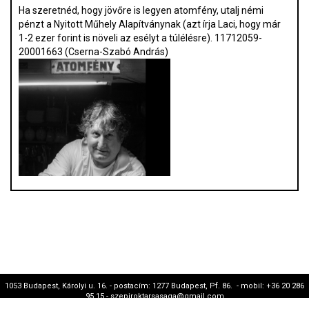
Ha szeretnéd, hogy jövőre is legyen atomfény, utalj némi
pénzt a Nyitott Műhely Alapítványnak (azt írja Laci, hogy már
1-2 ezer forint is növeli az esélyt a túlélésre). 11712059-
20001663 (Cserna-Szabó András)
1053 Budapest, Károlyi u. 16. - postacím: 1277 Budapest, Pf. 86. - mobil: +36 20 286
95 15 - szepiroktarsasaga@gmail.com