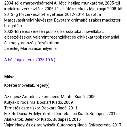
2004-től a marosvásárhelyi A Hét c. hetilap munkatársa, 2005-től
irodalmi szerkesztője. 2006-tól a Látó szerkesztője, majd 2008-tól
2013-ig főszerkesztő-helyettese. 2012-2014. között a
Marosvásárhelyi Művészeti Egyetem drámaíró szakos magiszteri
hallgatója.
2002-től rendszeresen publikál karcolatokat, novellákat,
elbeszéléseket, valamint recenziókat és kritikákat több romániai
és magyarországi folyóiratban.
Jelenleg Marosvásárhelyen él.
A hét írója (litera, 2025.10.6.)
Művei
Kötetei (novellák, regény):
Az egész Antarktisz kontinens. Mentor Kiadó, 2006.
Kutyák birodalma. Bookart Kiadó, 2009.
Temetés este tízkor. Bookart Kiadó, 2011.
Fekete Dacia. Erdélyi rémtörténetek. Libri Kiadó, Budapest, 2012.
Alakváltók. Jelenkor Kiadó, Budapest, 2016.
Vajon Nagyi és az aranyásók. Gutenberg Kiadó, Csikszereda, 2017.