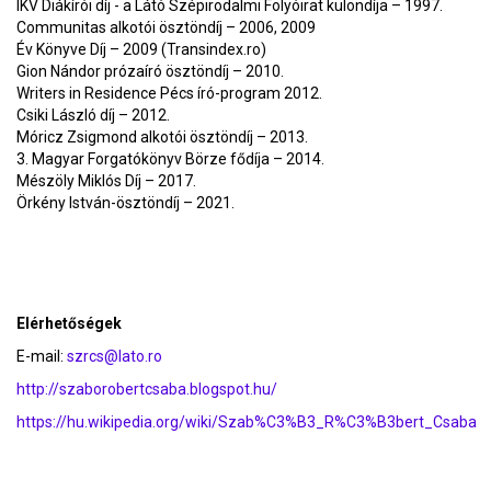
IKV Diákírói díj - a Látó Szépirodalmi Folyóirat különdíja – 1997.
Communitas alkotói ösztöndíj – 2006, 2009
Év Könyve Díj – 2009 (Transindex.ro)
Gion Nándor prózaíró ösztöndíj – 2010.
Writers in Residence Pécs író-program 2012.
Csiki László díj – 2012.
Móricz Zsigmond alkotói ösztöndíj – 2013.
3. Magyar Forgatókönyv Börze fődíja – 2014.
Mészöly Miklós Díj – 2017.
Örkény István-ösztöndíj – 2021.
Elérhetőségek
E-mail:
szrcs@lato.ro
http://szaborobertcsaba.blogspot.hu/
https://hu.wikipedia.org/wiki/Szab%C3%B3_R%C3%B3bert_Csaba