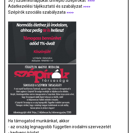
50.) születésnapjukat ünneplő Szépírókat
>>>>
Adatkezelési tájékoztató és szabályzat
>>>
>
Szépírók szociális szabályzata
>>>>
Ha támogatod munkánkat, akkor
- az ország legnagyobb független irodalmi szervezetét
- kedvenc íróidat