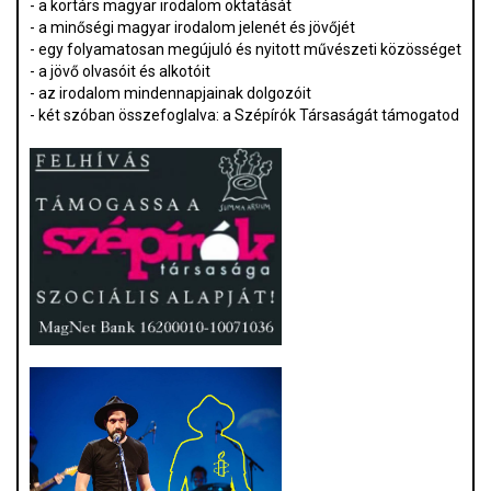
- a kortárs magyar irodalom oktatását
- a minőségi magyar irodalom jelenét és jövőjét
- egy folyamatosan megújuló és nyitott művészeti közösséget
- a jövő olvasóit és alkotóit
- az irodalom mindennapjainak dolgozóit
- két szóban összefoglalva: a Szépírók Társaságát támogatod