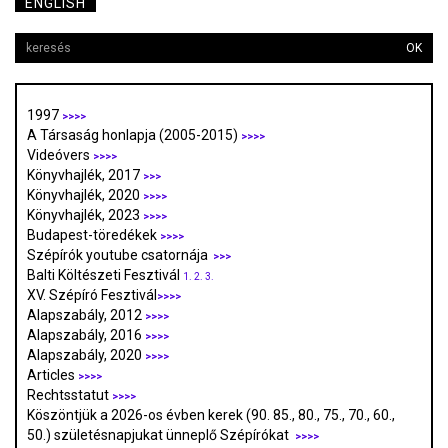
ENGLISH
OK
1997
>>>>
A Társaság honlapja (2005-2015)
>>>>
Videóvers
>>>>
Könyvhajlék, 2017
>>>
Könyvhajlék, 2020
>>>>
Könyvhajlék, 2023
>>>>
Budapest-töredékek
>>>>
Szépírók youtube csatornája
>>>
Balti Költészeti Fesztivál
1.
2.
3.
XV. Szépíró Fesztivál
>>>>
Alapszabály, 2012
>>>>
Alapszabály, 2016
>>>>
Alapszabály, 2020
>>>>
Articles
>>>>
Rechtsstatut
>>>>
Köszöntjük a 2026-os évben kerek (90. 85., 80., 75., 70., 60.,
50.) születésnapjukat ünneplő Szépírókat
>>>>