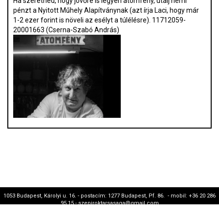
Ha szeretnéd, hogy jövőre is legyen atomfény, utalj némi
pénzt a Nyitott Műhely Alapítványnak (azt írja Laci, hogy már
1-2 ezer forint is növeli az esélyt a túlélésre). 11712059-
20001663 (Cserna-Szabó András)
1053 Budapest, Károlyi u. 16. - postacím: 1277 Budapest, Pf. 86. - mobil: +36 20 286
95 15 - szepiroktarsasaga@gmail.com