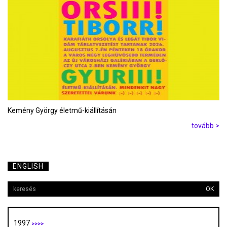
Kemény György életmű-kiállításán
tovább >
ENGLISH
OK
1997
>>>>