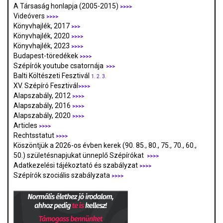
A Társaság honlapja (2005-2015)
>>>>
Videóvers
>>>>
Könyvhajlék, 2017
>>>
Könyvhajlék, 2020
>>>>
Könyvhajlék, 2023
>>>>
Budapest-töredékek
>>>>
Szépírók youtube csatornája
>>>
Balti Költészeti Fesztivál
1.
2.
3.
XV. Szépíró Fesztivál
>>>>
Alapszabály, 2012
>>>>
Alapszabály, 2016
>>>>
Alapszabály, 2020
>>>>
Articles
>>>>
Rechtsstatut
>>>>
Köszöntjük a 2026-os évben kerek (90. 85., 80., 75., 70., 60.,
50.) születésnapjukat ünneplő Szépírókat
>>>>
Adatkezelési tájékoztató és szabályzat
>>>
>
Szépírók szociális szabályzata
>>>>