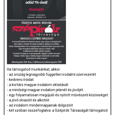
Ha támogatod munkánkat, akkor
- az ország legnagyobb független irodalmi szervezetét
- kedvenc íróidat
- a kortárs magyar irodalom oktatását
- a minőségi magyar irodalom jelenét és jövőjét
- egy folyamatosan megújuló és nyitott művészeti közösséget
- a jövő olvasóit és alkotóit
- az irodalom mindennapjainak dolgozóit
- két szóban összefoglalva: a Szépírók Társaságát támogatod