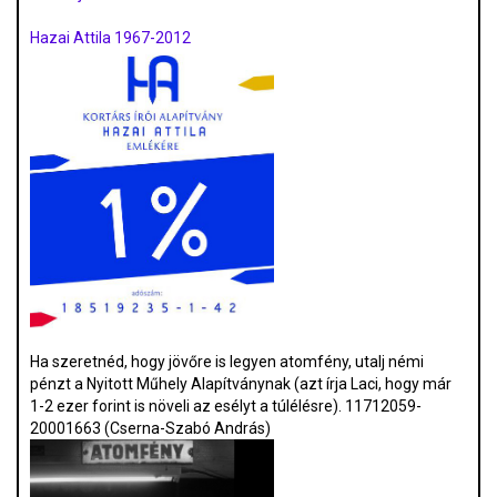
Hazai Attila 1967-2012
Ha szeretnéd, hogy jövőre is legyen atomfény, utalj némi
pénzt a Nyitott Műhely Alapítványnak (azt írja Laci, hogy már
1-2 ezer forint is növeli az esélyt a túlélésre). 11712059-
20001663 (Cserna-Szabó András)