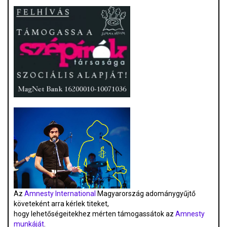
Az
Amnesty International
Magyarország adománygyűjtő
követeként arra kérlek titeket,
hogy lehetőségeitekhez mérten támogassátok az
Amnesty
munkáját
.