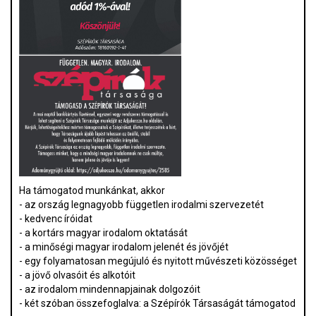
Ha támogatod munkánkat, akkor
- az ország legnagyobb független irodalmi szervezetét
- kedvenc íróidat
- a kortárs magyar irodalom oktatását
- a minőségi magyar irodalom jelenét és jövőjét
- egy folyamatosan megújuló és nyitott művészeti közösséget
- a jövő olvasóit és alkotóit
- az irodalom mindennapjainak dolgozóit
- két szóban összefoglalva: a Szépírók Társaságát támogatod