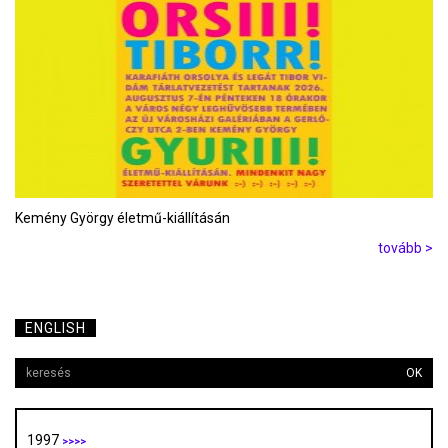
Kemény György életmű-kiállításán
tovább >
ENGLISH
OK
1997
>>>>