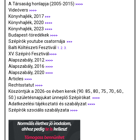
A Társaság honlapja (2005-2015)
>>>>
Videóvers
>>>>
Könyvhajlék, 2017
>>>
Könyvhajlék, 2020
>>>>
Könyvhajlék, 2023
>>>>
Budapest-töredékek
>>>>
Szépírók youtube csatornája
>>>
Balti Költészeti Fesztivál
1.
2.
3.
XV. Szépíró Fesztivál
>>>>
Alapszabály, 2012
>>>>
Alapszabály, 2016
>>>>
Alapszabály, 2020
>>>>
Articles
>>>>
Rechtsstatut
>>>>
Köszöntjük a 2026-os évben kerek (90. 85., 80., 75., 70., 60.,
50.) születésnapjukat ünneplő Szépírókat
>>>>
Adatkezelési tájékoztató és szabályzat
>>>
>
Szépírók szociális szabályzata
>>>>