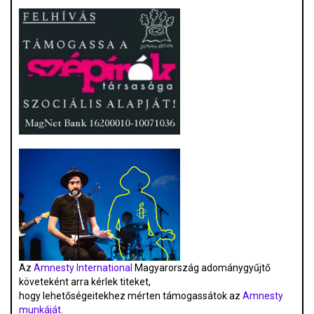
Az
Amnesty International
Magyarország adománygyűjtő
követeként arra kérlek titeket,
hogy lehetőségeitekhez mérten támogassátok az
Amnesty
munkáját
.