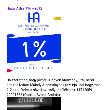
Hazai Attila 1967-2012
Ha szeretnéd, hogy jövőre is legyen atomfény, utalj némi
pénzt a Nyitott Műhely Alapítványnak (azt írja Laci, hogy már
1-2 ezer forint is növeli az esélyt a túlélésre). 11712059-
20001663 (Cserna-Szabó András)