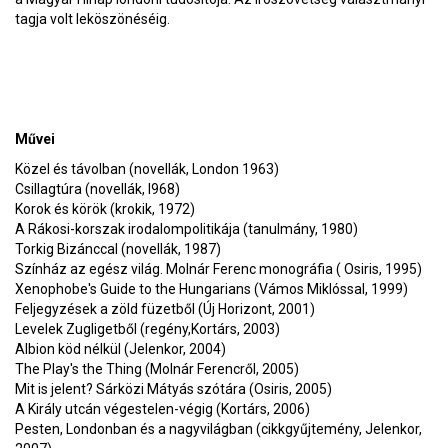
tagja volt leköszönéséig.
Művei
Közel és távolban (novellák, London 1963)
Csillagtúra (novellák, l968)
Korok és körök (krokik, 1972)
A Rákosi-korszak irodalompolitikája (tanulmány, 1980)
Torkig Bizánccal (novellák, 1987)
Színház az egész világ. Molnár Ferenc monográfia ( Osiris, 1995)
Xenophobe's Guide to the Hungarians (Vámos Miklóssal, 1999)
Feljegyzések a zöld füzetből (Új Horizont, 2001)
Levelek Zugligetből (regény,Kortárs, 2003)
Albion köd nélkül (Jelenkor, 2004)
The Play's the Thing (Molnár Ferencről, 2005)
Mit is jelent? Sárközi Mátyás szótára (Osiris, 2005)
A Király utcán végestelen-végig (Kortárs, 2006)
Pesten, Londonban és a nagyvilágban (cikkgyűjtemény, Jelenkor,