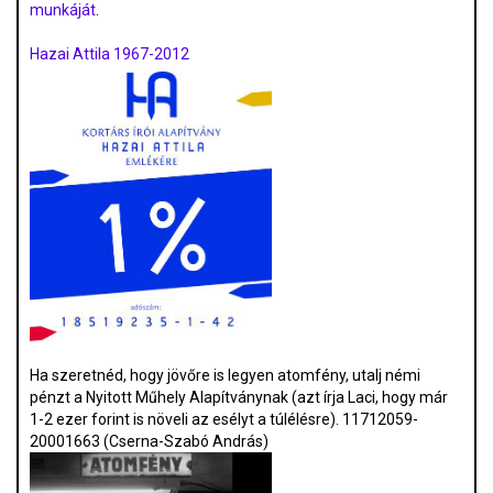
munkáját
.
Hazai Attila 1967-2012
Ha szeretnéd, hogy jövőre is legyen atomfény, utalj némi
pénzt a Nyitott Műhely Alapítványnak (azt írja Laci, hogy már
1-2 ezer forint is növeli az esélyt a túlélésre). 11712059-
20001663 (Cserna-Szabó András)