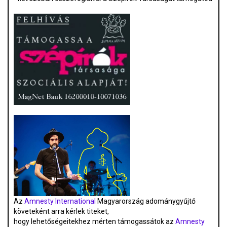
Az
Amnesty International
Magyarország adománygyűjtő
követeként arra kérlek titeket,
hogy lehetőségeitekhez mérten támogassátok az
Amnesty