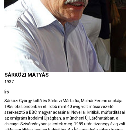
SÁRKÖZI MÁTYÁS
1937
Író
Sárközi György költő és Sárközi Márta fia, Molnár Ferenc unokája.
1956 óta Londonban él. Több mint 40 évig volt műsorvezető
szerkesztő a BBC magyar adásánál. Novellái, kritikái, műfordításai
az emigráns Irodalmi Újságban, a müncheni Új Látóhatárban, a
chicagoi Szivárványban jelentek meg. 1989 után tizenegy évig volt
a Magyar Hírlap londoni tudósítója. Az Írószövetség választmányi