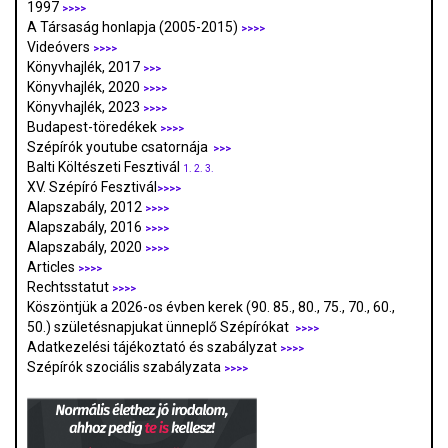
1997
>>>>
A Társaság honlapja (2005-2015)
>>>>
Videóvers
>>>>
Könyvhajlék, 2017
>>>
Könyvhajlék, 2020
>>>>
Könyvhajlék, 2023
>>>>
Budapest-töredékek
>>>>
Szépírók youtube csatornája
>>>
Balti Költészeti Fesztivál
1.
2.
3.
XV. Szépíró Fesztivál
>>>>
Alapszabály, 2012
>>>>
Alapszabály, 2016
>>>>
Alapszabály, 2020
>>>>
Articles
>>>>
Rechtsstatut
>>>>
Köszöntjük a 2026-os évben kerek (90. 85., 80., 75., 70., 60.,
50.) születésnapjukat ünneplő Szépírókat
>>>>
Adatkezelési tájékoztató és szabályzat
>>>
>
Szépírók szociális szabályzata
>>>>