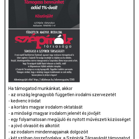
Ha támogatod munkánkat, akkor
- az ország legnagyobb független irodalmi szervezetét
- kedvenc íróidat
- a kortárs magyar irodalom oktatását
- a minőségi magyar irodalom jelenét és jövőjét
- egy folyamatosan megújuló és nyitott művészeti közösséget
- a jövő olvasóit és alkotóit
- az irodalom mindennapjainak dolgozóit
- két szóban összefoglalva: a Szépírók Társaságát támogatod