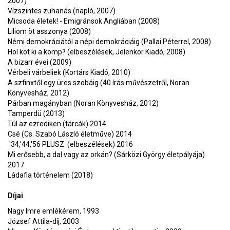
2007)
Vízszintes zuhanás (napló, 2007)
Micsoda életek! - Emigránsok Angliában (2008)
Liliom öt asszonya (2008)
Némi demokráciától a népi demokráciáig (Pallai Péterrel, 2008)
Hol köt ki a komp? (elbeszélések, Jelenkor Kiadó, 2008)
A bizarr évei (2009)
Vérbeli várbeliek (Kortárs Kiadó, 2010)
A szfinxtől egy üres szobáig (40 írás művészetről, Noran
Könyvesház, 2012)
Párban magányban (Noran Könyvesház, 2012)
Tamperdü (2013)
Túl az ezrediken (tárcák) 2014
Csé (Cs. Szabó László életműve) 2014
'34,'44,'56 PLUSZ (elbeszélések) 2016
Mi erősebb, a dal vagy az orkán? (Sárközi György életpályája)
2017
Ládafia történelem (2018)
Díjai
Nagy Imre emlékérem, 1993
József Attila-díj, 2003