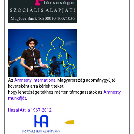
Az
Amnesty International
Magyarország adománygyűjtő
követeként arra kérlek titeket,
hogy lehetőségeitekhez mérten támogassátok az
Amnesty
munkáját
.
Hazai Attila 1967-2012