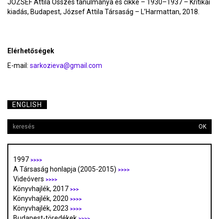
JÓZSEF Attila Összes tanulmánya és cikke – 1930–1937 – Kritikai
kiadás, Budapest, József Attila Társaság – L’Harmattan, 2018.
Elérhetőségek
E-mail:
sarkozieva@gmail.com
ENGLISH
OK
1997
>>>>
A Társaság honlapja (2005-2015)
>>>>
Videóvers
>>>>
Könyvhajlék, 2017
>>>
Könyvhajlék, 2020
>>>>
Könyvhajlék, 2023
>>>>
Budapest-töredékek
>>>>