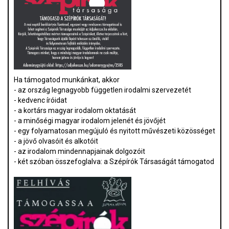
Ha támogatod munkánkat, akkor
- az ország legnagyobb független irodalmi szervezetét
- kedvenc íróidat
- a kortárs magyar irodalom oktatását
- a minőségi magyar irodalom jelenét és jövőjét
- egy folyamatosan megújuló és nyitott művészeti közösséget
- a jövő olvasóit és alkotóit
- az irodalom mindennapjainak dolgozóit
- két szóban összefoglalva: a Szépírók Társaságát támogatod