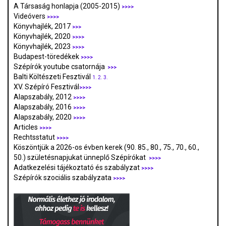
A Társaság honlapja (2005-2015)
>>>>
Videóvers
>>>>
Könyvhajlék, 2017
>>>
Könyvhajlék, 2020
>>>>
Könyvhajlék, 2023
>>>>
Budapest-töredékek
>>>>
Szépírók youtube csatornája
>>>
Balti Költészeti Fesztivál
1.
2.
3.
XV. Szépíró Fesztivál
>>>>
Alapszabály, 2012
>>>>
Alapszabály, 2016
>>>>
Alapszabály, 2020
>>>>
Articles
>>>>
Rechtsstatut
>>>>
Köszöntjük a 2026-os évben kerek (90. 85., 80., 75., 70., 60.,
50.) születésnapjukat ünneplő Szépírókat
>>>>
Adatkezelési tájékoztató és szabályzat
>>>
>
Szépírók szociális szabályzata
>>>>