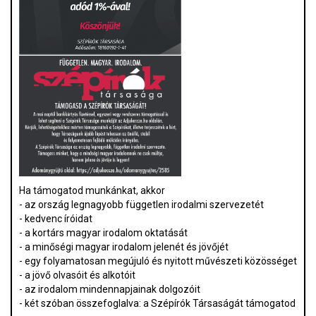
Ha támogatod munkánkat, akkor
- az ország legnagyobb független irodalmi szervezetét
- kedvenc íróidat
- a kortárs magyar irodalom oktatását
- a minőségi magyar irodalom jelenét és jövőjét
- egy folyamatosan megújuló és nyitott művészeti közösséget
- a jövő olvasóit és alkotóit
- az irodalom mindennapjainak dolgozóit
- két szóban összefoglalva: a Szépírók Társaságát támogatod