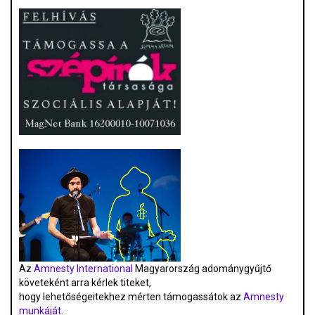
Az
Amnesty International
Magyarország adománygyűjtő
követeként arra kérlek titeket,
hogy lehetőségeitekhez mérten támogassátok az
Amnesty
munkáját
.