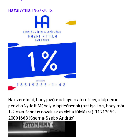
Hazai Attila 1967-2012
Ha szeretnéd, hogy jövőre is legyen atomfény, utalj némi
pénzt a Nyitott Műhely Alapítványnak (azt írja Laci, hogy már
1-2 ezer forint is növeli az esélyt a túlélésre). 11712059-
20001663 (Cserna-Szabó András)