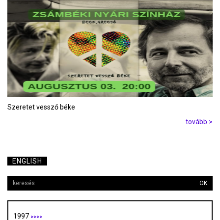
Szeretet vessző béke
tovább >
ENGLISH
OK
1997
>>>>