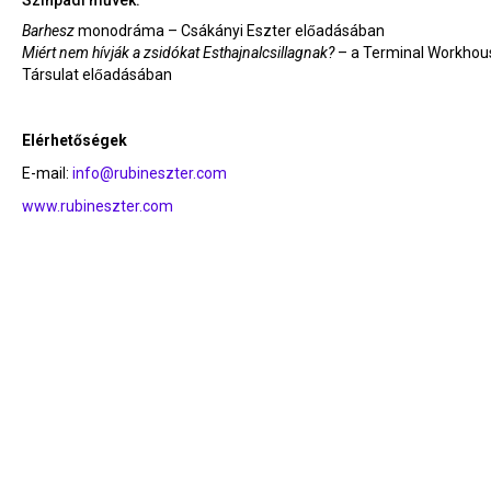
Színpadi művek:
Barhesz
monodráma – Csákányi Eszter előadásában
Miért nem hívják a zsidókat Esthajnalcsillagnak?
– a Terminal Workhou
Társulat előadásában
Elérhetőségek
E-mail:
info@rubineszter.com
www.rubineszter.com