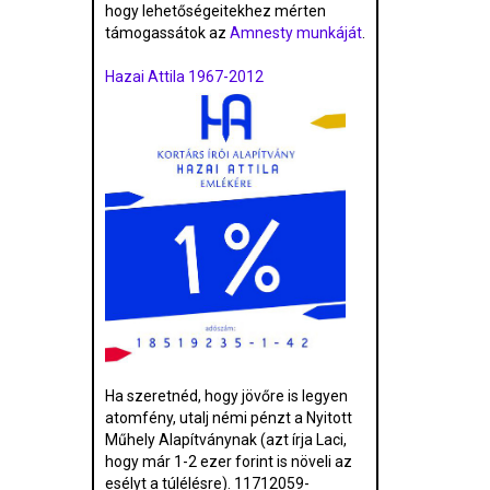
hogy lehetőségeitekhez mérten
támogassátok az
Amnesty munkáját
.
Hazai Attila 1967-2012
Ha szeretnéd, hogy jövőre is legyen
atomfény, utalj némi pénzt a Nyitott
Műhely Alapítványnak (azt írja Laci,
hogy már 1-2 ezer forint is növeli az
esélyt a túlélésre). 11712059-