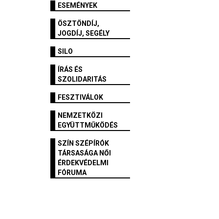
ESEMÉNYEK
ÖSZTÖNDÍJ,
JOGDÍJ, SEGÉLY
SILO
ÍRÁS ÉS
SZOLIDARITÁS
FESZTIVÁLOK
NEMZETKÖZI
EGYÜTTMŰKÖDÉS
SZÍN SZÉPÍRÓK
TÁRSASÁGA NŐI
ÉRDEKVÉDELMI
FÓRUMA