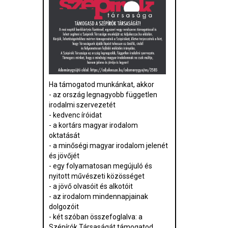
Ha támogatod munkánkat, akkor
- az ország legnagyobb független
irodalmi szervezetét
- kedvenc íróidat
- a kortárs magyar irodalom
oktatását
- a minőségi magyar irodalom jelenét
és jövőjét
- egy folyamatosan megújuló és
nyitott művészeti közösséget
- a jövő olvasóit és alkotóit
- az irodalom mindennapjainak
dolgozóit
- két szóban összefoglalva: a
Szépírók Társaságát támogatod