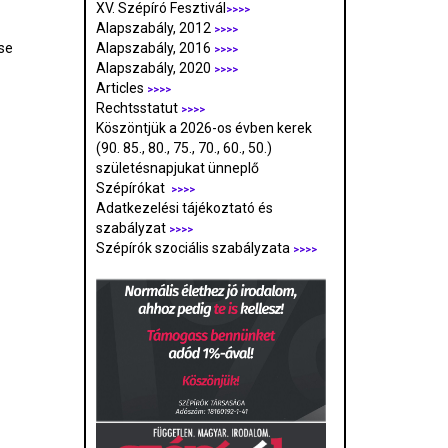
XV. Szépíró Fesztivál
>>>>
Alapszabály, 2012
>>>>
se
Alapszabály, 2016
>>>>
Alapszabály, 2020
>>>>
Articles
>>>>
Rechtsstatut
>>>>
Köszöntjük a 2026-os évben kerek
(90. 85., 80., 75., 70., 60., 50.)
születésnapjukat ünneplő
Szépírókat
>>>>
Adatkezelési tájékoztató és
szabályzat
>>>
>
Szépírók szociális szabályzata
>>>>