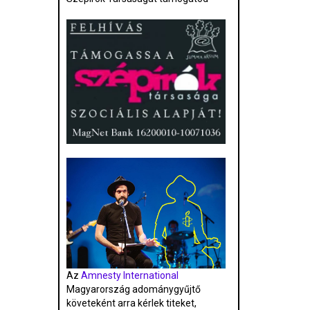
Az
Amnesty International
Magyarország adománygyűjtő
követeként arra kérlek titeket,