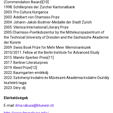
(Commendation Award)[10]
1998: Schillerpreis der Zürcher Kantonalbank
2003: Pro Cultura Hungarica
2003: Adelbert von Chamisso Prize
2004: Johann-Jakob-Bodmer-Medaille der Stadt Zürich
2005: Vilenica International Literary Prize
2005 Chamisso-Poetikdozentur by the Mitteleuropazentrum of
the Technical University of Dresden and the Sächsische Akademie
der Künste
2009: Swiss Book Prize for Mehr Meer. Memóriarészek
2010/2011: Fellow at the Berlin Institute for Advanced Study
2015: Manès-Sperber-Preis[11]
2017: Berliner Literaturpreis
2019: Kleist Prize[12]
2022: Baumgarten-emlékdíj
2022: Széchenyi Irodalmi és Művészeti Akadémia Irodalmi Osztály
tiszteleti tagja
2023: Déry-díj
Elérhetőségek
E-mail:
ilma.rakusa@bluewin.ch