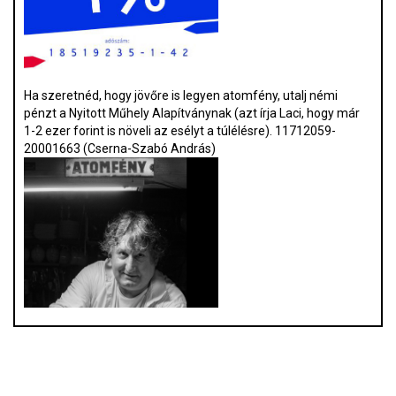
Ha szeretnéd, hogy jövőre is legyen atomfény, utalj némi
pénzt a Nyitott Műhely Alapítványnak (azt írja Laci, hogy már
1-2 ezer forint is növeli az esélyt a túlélésre). 11712059-
20001663 (Cserna-Szabó András)