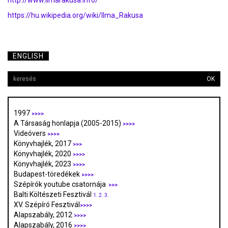
http://www.ilmarakusa.info/
https://hu.wikipedia.org/wiki/Ilma_Rakusa
ENGLISH
OK
1997
>>>>
A Társaság honlapja (2005-2015)
>>>>
Videóvers
>>>>
Könyvhajlék, 2017
>>>
Könyvhajlék, 2020
>>>>
Könyvhajlék, 2023
>>>>
Budapest-töredékek
>>>>
Szépírók youtube csatornája
>>>
Balti Költészeti Fesztivál
1.
2.
3.
XV. Szépíró Fesztivál
>>>>
Alapszabály, 2012
>>>>
Alapszabály, 2016
>>>>