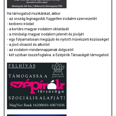
Ha támogatod munkánkat, akkor
- az ország legnagyobb független irodalmi szervezetét
- kedvenc íróidat
- a kortárs magyar irodalom oktatását
- a minőségi magyar irodalom jelenét és jövőjét
- egy folyamatosan megújuló és nyitott művészeti közösséget
- a jövő olvasóit és alkotóit
- az irodalom mindennapjainak dolgozóit
- két szóban összefoglalva: a Szépírók Társaságát támogatod