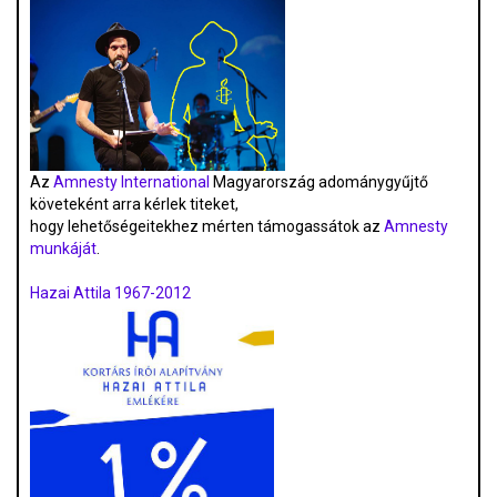
Az
Amnesty International
Magyarország adománygyűjtő
követeként arra kérlek titeket,
hogy lehetőségeitekhez mérten támogassátok az
Amnesty
munkáját
.
Hazai Attila 1967-2012