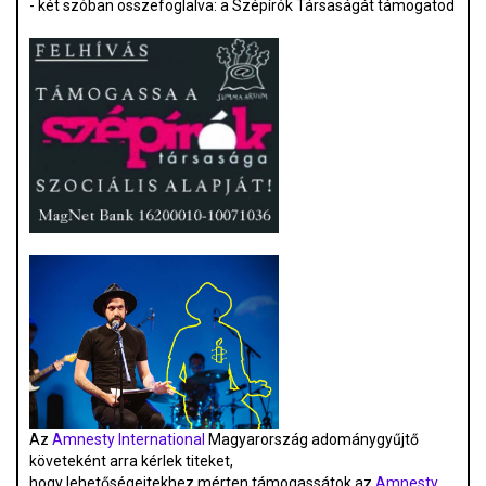
- két szóban összefoglalva: a Szépírók Társaságát támogatod
Az
Amnesty International
Magyarország adománygyűjtő
követeként arra kérlek titeket,
hogy lehetőségeitekhez mérten támogassátok az
Amnesty