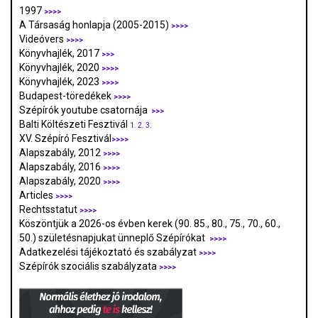
1997
>>>>
A Társaság honlapja (2005-2015)
>>>>
Videóvers
>>>>
Könyvhajlék, 2017
>>>
Könyvhajlék, 2020
>>>>
Könyvhajlék, 2023
>>>>
Budapest-töredékek
>>>>
Szépírók youtube csatornája
>>>
Balti Költészeti Fesztivál
1.
2.
3.
XV. Szépíró Fesztivál
>>>>
Alapszabály, 2012
>>>>
Alapszabály, 2016
>>>>
Alapszabály, 2020
>>>>
Articles
>>>>
Rechtsstatut
>>>>
Köszöntjük a 2026-os évben kerek (90. 85., 80., 75., 70., 60.,
50.) születésnapjukat ünneplő Szépírókat
>>>>
Adatkezelési tájékoztató és szabályzat
>>>
>
Szépírók szociális szabályzata
>>>>