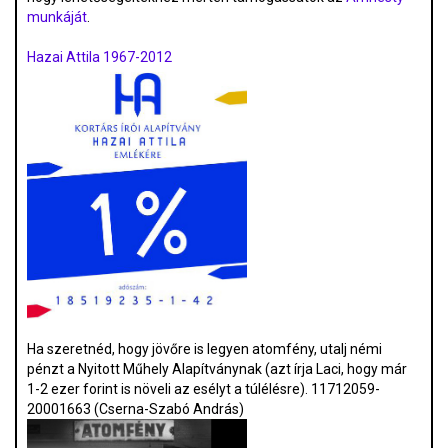
munkáját
.
Hazai Attila 1967-2012
Ha szeretnéd, hogy jövőre is legyen atomfény, utalj némi
pénzt a Nyitott Műhely Alapítványnak (azt írja Laci, hogy már
1-2 ezer forint is növeli az esélyt a túlélésre). 11712059-
20001663 (Cserna-Szabó András)