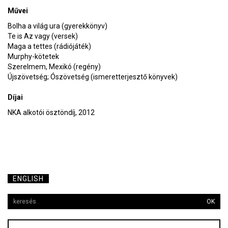
Művei
Bolha a világ ura (gyerekkönyv)
Te is Az vagy (versek)
Maga a tettes (rádiójáték)
Murphy-kötetek
Szerelmem, Mexikó (regény)
Újszövetség; Ószövetség (ismeretterjesztő könyvek)
Díjai
NKA alkotói ösztöndíj, 2012
ENGLISH
OK