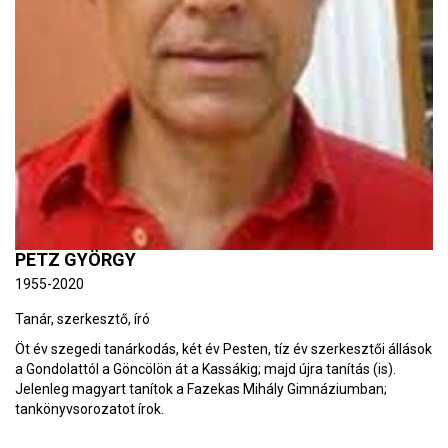
PETZ GYÖRGY
1955-2020
Tanár, szerkesztő, író
Öt év szegedi tanárkodás, két év Pesten, tíz év szerkesztői állások
a Gondolattól a Göncölön át a Kassákig; majd újra tanítás (is).
Jelenleg magyart tanítok a Fazekas Mihály Gimnáziumban;
tankönyvsorozatot írok.