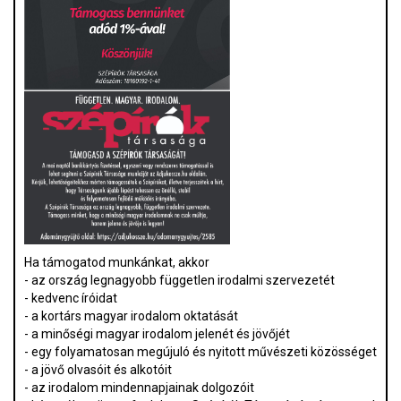
Ha támogatod munkánkat, akkor
- az ország legnagyobb független irodalmi szervezetét
- kedvenc íróidat
- a kortárs magyar irodalom oktatását
- a minőségi magyar irodalom jelenét és jövőjét
- egy folyamatosan megújuló és nyitott művészeti közösséget
- a jövő olvasóit és alkotóit
- az irodalom mindennapjainak dolgozóit