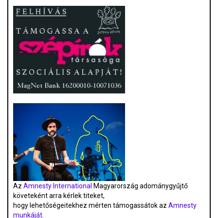
Az
Amnesty International
Magyarország adománygyűjtő
követeként arra kérlek titeket,
hogy lehetőségeitekhez mérten támogassátok az
Amnesty
munkáját
.