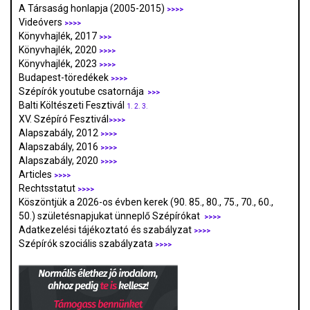
A Társaság honlapja (2005-2015)
>>>>
Videóvers
>>>>
Könyvhajlék, 2017
>>>
Könyvhajlék, 2020
>>>>
Könyvhajlék, 2023
>>>>
Budapest-töredékek
>>>>
Szépírók youtube csatornája
>>>
Balti Költészeti Fesztivál
1.
2.
3.
XV. Szépíró Fesztivál
>>>>
Alapszabály, 2012
>>>>
Alapszabály, 2016
>>>>
Alapszabály, 2020
>>>>
Articles
>>>>
Rechtsstatut
>>>>
Köszöntjük a 2026-os évben kerek (90. 85., 80., 75., 70., 60.,
50.) születésnapjukat ünneplő Szépírókat
>>>>
Adatkezelési tájékoztató és szabályzat
>>>
>
Szépírók szociális szabályzata
>>>>