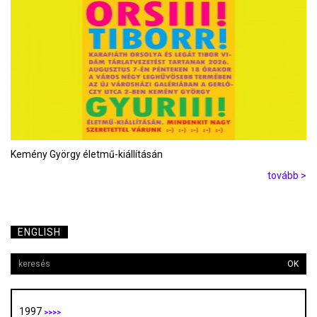
Kemény György életmű-kiállításán
tovább >
ENGLISH
OK
1997
>>>>