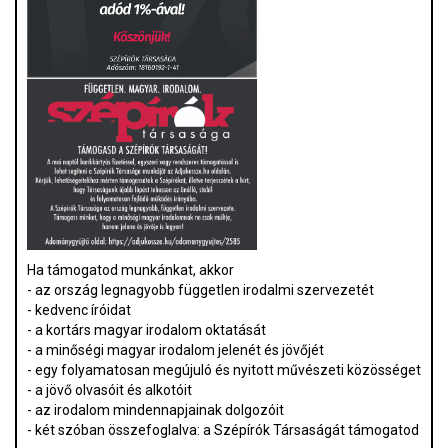
Ha támogatod munkánkat, akkor
- az ország legnagyobb független irodalmi szervezetét
- kedvenc íróidat
- a kortárs magyar irodalom oktatását
- a minőségi magyar irodalom jelenét és jövőjét
- egy folyamatosan megújuló és nyitott művészeti közösséget
- a jövő olvasóit és alkotóit
- az irodalom mindennapjainak dolgozóit
- két szóban összefoglalva: a Szépírók Társaságát támogatod