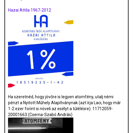
Hazai Attila 1967-2012
Ha szeretnéd, hogy jövőre is legyen atomfény, utalj némi
pénzt a Nyitott Műhely Alapítványnak (azt írja Laci, hogy már
1-2 ezer forint is növeli az esélyt a túlélésre). 11712059-
20001663 (Cserna-Szabó András)