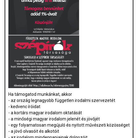
Ha támogatod munkánkat, akkor
- az ország legnagyobb független irodalmi szervezetét
- kedvenc íróidat
- a kortárs magyar irodalom oktatását
- a minőségi magyar irodalom jelenét és jövőjét
- egy folyamatosan megújuló és nyitott művészeti közösséget
- a jövő olvasóit és alkotóit
- az irodalom mindennapjainak dolgozóit