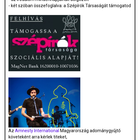
- két szóban összefoglalva: a Szépírók Társaságát támogatod
Az
Amnesty International
Magyarország adománygyűjtő
követeként arra kérlek titeket,