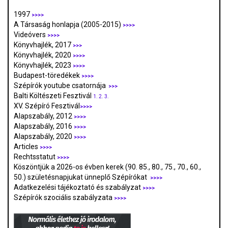
1997
>>>>
A Társaság honlapja (2005-2015)
>>>>
Videóvers
>>>>
Könyvhajlék, 2017
>>>
Könyvhajlék, 2020
>>>>
Könyvhajlék, 2023
>>>>
Budapest-töredékek
>>>>
Szépírók youtube csatornája
>>>
Balti Költészeti Fesztivál
1.
2.
3.
XV. Szépíró Fesztivál
>>>>
Alapszabály, 2012
>>>>
Alapszabály, 2016
>>>>
Alapszabály, 2020
>>>>
Articles
>>>>
Rechtsstatut
>>>>
Köszöntjük a 2026-os évben kerek (90. 85., 80., 75., 70., 60.,
50.) születésnapjukat ünneplő Szépírókat
>>>>
Adatkezelési tájékoztató és szabályzat
>>>
>
Szépírók szociális szabályzata
>>>>