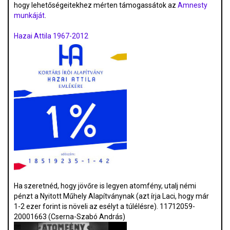
hogy lehetőségeitekhez mérten támogassátok az
Amnesty
munkáját
.
Hazai Attila 1967-2012
Ha szeretnéd, hogy jövőre is legyen atomfény, utalj némi
pénzt a Nyitott Műhely Alapítványnak (azt írja Laci, hogy már
1-2 ezer forint is növeli az esélyt a túlélésre). 11712059-
20001663 (Cserna-Szabó András)