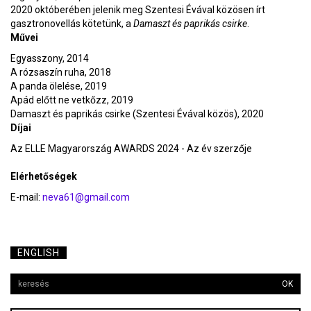
2020 októberében jelenik meg Szentesi Évával közösen írt
gasztronovellás kötetünk, a
Damaszt és paprikás csirke
.
Művei
Egyasszony, 2014
A rózsaszín ruha, 2018
A panda ölelése, 2019
Apád előtt ne vetkőzz, 2019
Damaszt és paprikás csirke (Szentesi Évával közös), 2020
Díjai
Az ELLE Magyarország AWARDS 2024 - Az év szerzője
Elérhetőségek
E-mail:
neva61@gmail.com
ENGLISH
OK