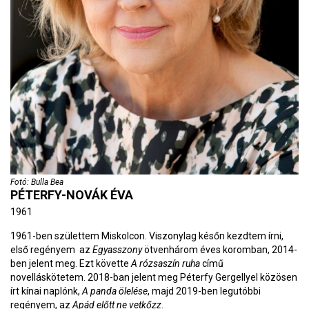
Fotó: Bulla Bea
PÉTERFY-NOVÁK ÉVA
1961
1961-ben születtem Miskolcon. Viszonylag későn kezdtem írni,
első regényem az
Egyasszony
ötvenhárom éves koromban, 2014-
ben jelent meg. Ezt követte
A rózsaszín ruha
című
novelláskötetem. 2018-ban jelent meg Péterfy Gergellyel közösen
írt kínai naplónk,
A panda ölelése
, majd 2019-ben legutóbbi
regényem, az
Apád előtt ne vetkőzz
.