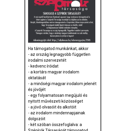
Ha támogatod munkánkat, akkor
- az ország legnagyobb független
irodalmi szervezetét
- kedvenc íróidat
- a kortárs magyar irodalom
oktatását
- a minőségi magyar irodalom jelenét
és jövőjét
- egy folyamatosan megújuló és
nyitott művészeti közösséget
- a jövő olvasóit és alkotóit
- az irodalom mindennapjainak
dolgozóit
- két szóban összefoglalva: a
Szépírók Társaságát támogatod