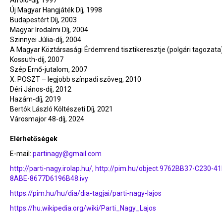
Alföld-díj, 1997
Új Magyar Hangjáték Díj, 1998
Budapestért Díj, 2003
Magyar Irodalmi Díj, 2004
Szinnyei Júlia-díj, 2004
A Magyar Köztársasági Érdemrend tisztikeresztje (polgári tagozata
Kossuth-díj, 2007
Szép Ernő-jutalom, 2007
X. POSZT – legjobb színpadi szöveg, 2010
Déri János-díj, 2012
Hazám-díj, 2019
Bertók László Költészeti Díj, 2021
Városmajor 48-díj, 2024
Elérhetőségek
E-mail:
partinagy@gmail.com
http://parti-nagy.irolap.hu/, http://pim.hu/object.9762BB37-C230-4
8ABE-8677D6196B48.ivy
https://pim.hu/hu/dia/dia-tagjai/parti-nagy-lajos
https://hu.wikipedia.org/wiki/Parti_Nagy_Lajos