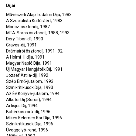
Díjai
Művészeti Alap Irodalmi Díja, 1983
A Szocialista Kultúráért, 1983
Móricz-ösztöndíj, 1987
MTA-Soros ösztöndíj, 1988, 1993
Déry Tibor-díj, 1990
Graves-díj, 1991
Drámaírói ösztöndíj, 1991–92
A Holmi II. díja, 1991
Magyar Napló Díja, 1991
Új Magyar Hangjáték Díj, 1991
József Attila-díj, 1992
Szép Ernő-jutalom, 1993
Színikritikusok Díja, 1993
Az Év Könyve-jutalom, 1994
Alkotói Díj (Soros), 1994
Artisjus Díj, 1994
Babérkoszorú-díj, 1996
Mikes Kelemen Kör Díja, 1996
Színikritikusok Díja, 1996
Üveggolyó-rend, 1996