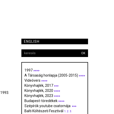
ENGLISH
OK
1997
>>>>
A Társaság honlapja (2005-2015)
>>>>
Videóvers
>>>>
Könyvhajlék, 2017
>>>
Könyvhajlék, 2020
>>>>
 1993.
Könyvhajlék, 2023
>>>>
Budapest-töredékek
>>>>
Szépírók youtube csatornája
>>>
Balti Költészeti Fesztivál
1.
2.
3.