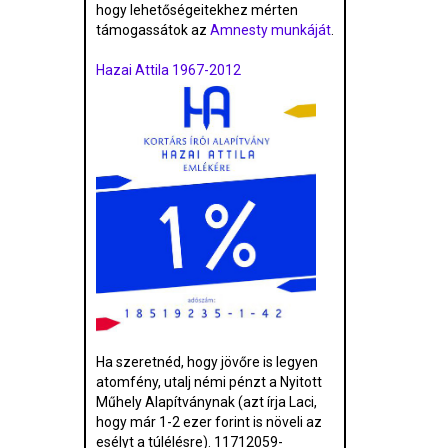
hogy lehetőségeitekhez mérten
támogassátok az
Amnesty munkáját
.
Hazai Attila 1967-2012
Ha szeretnéd, hogy jövőre is legyen
atomfény, utalj némi pénzt a Nyitott
Műhely Alapítványnak (azt írja Laci,
hogy már 1-2 ezer forint is növeli az
esélyt a túlélésre). 11712059-