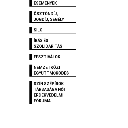
ESEMÉNYEK
ÖSZTÖNDÍJ,
JOGDÍJ, SEGÉLY
SILO
ÍRÁS ÉS
SZOLIDARITÁS
FESZTIVÁLOK
NEMZETKÖZI
EGYÜTTMŰKÖDÉS
SZÍN SZÉPÍRÓK
TÁRSASÁGA NŐI
ÉRDEKVÉDELMI
FÓRUMA