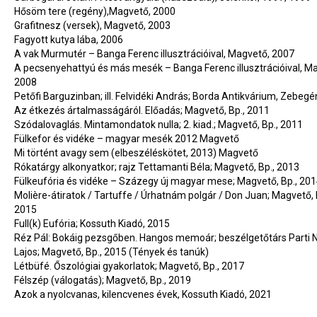
Hősöm tere (regény),Magvető, 2000
Grafitnesz (versek), Magvető, 2003
Fagyott kutya lába, 2006
A vak Murmutér – Banga Ferenc illusztrációival, Magvető, 2007
A pecsenyehattyú és más mesék – Banga Ferenc illusztrációival, M
2008
Petőfi Barguzinban; ill. Felvidéki András; Borda Antikvárium, Zebegé
Az étkezés ártalmasságáról. Előadás; Magvető, Bp., 2011
Szódalovaglás. Mintamondatok nulla; 2. kiad.; Magvető, Bp., 2011
Fülkefor és vidéke – magyar mesék 2012 Magvető
Mi történt avagy sem (elbeszéléskötet, 2013) Magvető
Rókatárgy alkonyatkor; rajz Tettamanti Béla; Magvető, Bp., 2013
Fülkeufória és vidéke – Százegy új magyar mese; Magvető, Bp., 20
Molière-átiratok / Tartuffe / Úrhatnám polgár / Don Juan; Magvető, 
2015
Full(k) Eufória; Kossuth Kiadó, 2015
Réz Pál: Bokáig pezsgőben. Hangos memoár; beszélgetőtárs Parti 
Lajos; Magvető, Bp., 2015 (Tények és tanúk)
Létbüfé. Őszológiai gyakorlatok; Magvető, Bp., 2017
Félszép (válogatás); Magvető, Bp., 2019
Azok a nyolcvanas, kilencvenes évek, Kossuth Kiadó, 2021