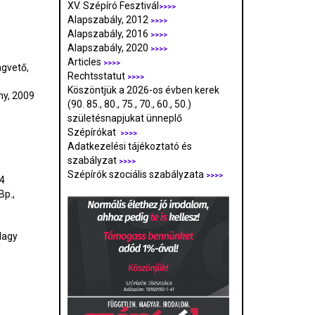
XV. Szépíró Fesztivál
>>>>
Alapszabály, 2012
>>>>
Alapszabály, 2016
>>>>
Alapszabály, 2020
>>>>
Articles
>>>>
agvető,
Rechtsstatut
>>>>
Köszöntjük a 2026-os évben kerek
ny, 2009
(90. 85., 80., 75., 70., 60., 50.)
születésnapjukat ünneplő
Szépírókat
>>>>
Adatkezelési tájékoztató és
szabályzat
>>>
>
Szépírók szociális szabályzata
>>>>
14
Bp.,
Nagy