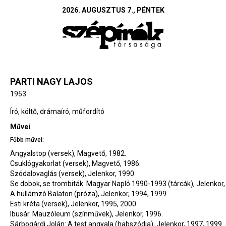
2026. AUGUSZTUS 7., PÉNTEK
PARTI NAGY LAJOS
1953
Író, költő, drámaíró, műfordító
Művei
Főbb művei:
Angyalstop (versek), Magvető, 1982.
Csuklógyakorlat (versek), Magvető, 1986.
Szódalovaglás (versek), Jelenkor, 1990.
Se dobok, se trombiták. Magyar Napló 1990-1993 (tárcák), Jelenkor,
A hullámzó Balaton (próza), Jelenkor, 1994, 1999.
Esti kréta (versek), Jelenkor, 1995, 2000.
Ibusár. Mauzóleum (színművek), Jelenkor, 1996.
Sárbogárdi Jolán: A test angyala (habszódia), Jelenkor, 1997, 1999