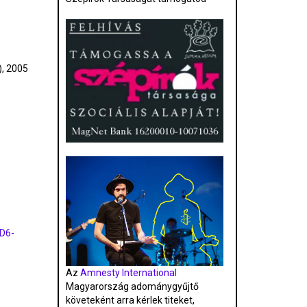
), 2005
1D6-
Az
Amnesty International
Magyarország adománygyűjtő
követeként arra kérlek titeket,