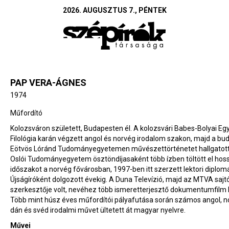
2026. AUGUSZTUS 7., PÉNTEK
PAP VERA-ÁGNES
1974
Műfordító
Kolozsváron született, Budapesten él. A kolozsvári Babes-Bolyai E
Filológia karán végzett angol és norvég irodalom szakon, majd a bu
Eötvös Lóránd Tudományegyetemen művészettörténetet hallgatott
Oslói Tudományegyetem ösztöndíjasaként több ízben töltött el ho
időszakot a norvég fővárosban, 1997-ben itt szerzett lektori diplomá
Újságíróként dolgozott évekig. A Duna Televízió, majd az MTVA sajt
szerkesztője volt, nevéhez több ismeretterjesztő dokumentumfilm 
Több mint húsz éves műfordítói pályafutása során számos angol, n
dán és svéd irodalmi művet ültetett át magyar nyelvre.
Művei