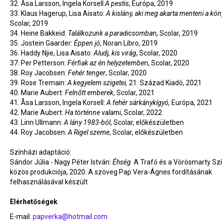
32.
Åsa Larsson, Ingela Korsell:
A pestis
, Európa, 2019
33.
Klaus Hagerup, Lisa Aisato:
A kislány, aki meg akarta menteni a kö
Scolar, 2019
34.
Heine Bakkeid:
Találkozunk a paradicsomba
n, Scolar, 2019
35.
Jostein Gaarder:
Éppen jó
, Noran Libro, 2019
36.
Haddy Njie, Lisa Aisato:
Aludj, kis virág
, Scolar, 2020
37.
Per Petterson:
Férfiak az én helyzetembe
n, Scolar, 2020
38.
Roy Jacobsen:
Fehér tenger
, Scolar, 2020
39.
Rose Tremain:
A kegyelem szigetei,
21. Század Kiadó, 2021
40.
Marie Aubert:
Felnőtt emberek
, Scolar, 2021
41.
Åsa Larsson, Ingela Korsell:
A fehér sárkánykígyó,
Európa, 2021
42. Marie Aubert:
Ha történne valami
, Scolar, 2022
43. Linn Ullmann:
A lány 1983-ból
, Scolar, előkészületben
44. Roy Jacobsen:
A Rigel szeme
, Scolar, előkészületben
Színházi adaptáció:
Sándor Júlia - Nagy Péter István:
Éhség
. A Trafó és a Vörösmarty Sz
közös produkciója, 2020. A szöveg Pap Vera-Ágnes fordításának
felhasználásával készült
Elérhetőségek
E-mail:
papverka@hotmail.com