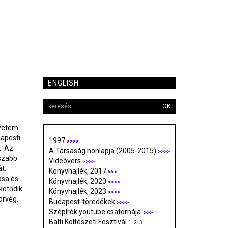
ENGLISH
OK
gyetem
dapesti
1997
>>>>
. Az
A Társaság honlapja (2005-2015)
>>>>
sszabb
Videóvers
>>>>
t.
Könyvhajlék, 2017
>>>
ósa és
Könyvhajlék, 2020
>>>>
kötődik.
Könyvhajlék, 2023
>>>>
orvég,
Budapest-töredékek
>>>>
Szépírók youtube csatornája
>>>
Balti Költészeti Fesztivál
1.
2.
3.