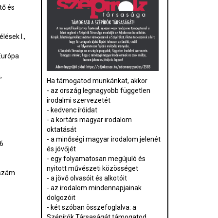
tő és
lések I.,
 Európa
,
Ha támogatod munkánkat, akkor
- az ország legnagyobb független
irodalmi szervezetét
- kedvenc íróidat
- a kortárs magyar irodalom
oktatását
- a minőségi magyar irodalom jelenét
6
és jövőjét
- egy folyamatosan megújuló és
nyitott művészeti közösséget
 szám
- a jövő olvasóit és alkotóit
- az irodalom mindennapjainak
dolgozóit
- két szóban összefoglalva: a
Szépírók Társaságát támogatod