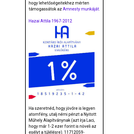
hogy lehetőségeitekhez mérten
támogassátok az
Amnesty munkáját
.
Hazai Attila 1967-2012
Ha szeretnéd, hogy jövőre is legyen
atomfény, utalj némi pénzt a Nyitott
Műhely Alapítványnak (azt írja Laci,
hogy már 1-2 ezer forint is növeli az
esélyt a túlélésre). 11712059-