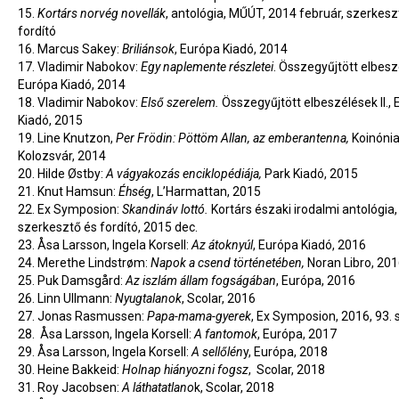
15.
Kortárs norvég novellák
, antológia, MŰÚT, 2014 február, szerkesz
fordító
16.
Marcus Sakey:
Briliánsok
, Európa Kiadó, 2014
17.
Vladimir Nabokov:
Egy naplemente részletei
. Összegyűjtött elbeszé
Európa Kiadó, 2014
18.
Vladimir Nabokov:
Első szerelem.
Összegyűjtött elbeszélések II.,
Kiadó, 2015
19.
Line Knutzon,
Per Frödin: Pöttöm Allan, az emberantenna,
Koinónia
Kolozsvár, 2014
20.
Hilde Østby:
A vágyakozás enciklopédiája,
Park Kiadó, 2015
21.
Knut Hamsun:
Éhség
, L’Harmattan, 2015
22.
Ex Symposion:
Skandináv lottó.
Kortárs északi irodalmi antológia,
szerkesztő és fordító, 2015 dec.
23.
Åsa Larsson, Ingela Korsell:
Az átoknyúl
, Európa Kiadó, 2016
24.
Merethe Lindstrøm:
Napok a csend történetében,
Noran Libro, 201
25.
Puk Damsgård:
Az iszlám állam fogságában
, Európa, 2016
26.
Linn Ullmann:
Nyugtalanok
, Scolar, 2016
27.
Jonas Rasmussen:
Papa-mama-gyerek
, Ex Symposion, 2016, 93.
28.
Åsa Larsson, Ingela Korsell:
A fantomok
, Európa, 2017
29.
Åsa Larsson, Ingela Korsell:
A sellőlén
y, Európa, 2018
30.
Heine Bakkeid:
Holnap hiányozni fogsz
, Scolar, 2018
31.
Roy Jacobsen:
A láthatatlano
k, Scolar, 2018