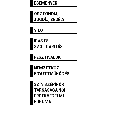
ESEMÉNYEK
ÖSZTÖNDÍJ,
JOGDÍJ, SEGÉLY
SILO
ÍRÁS ÉS
SZOLIDARITÁS
FESZTIVÁLOK
NEMZETKÖZI
EGYÜTTMŰKÖDÉS
SZÍN SZÉPÍRÓK
TÁRSASÁGA NŐI
ÉRDEKVÉDELMI
FÓRUMA