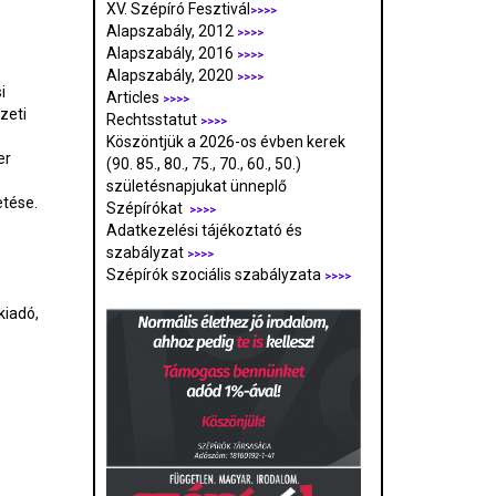
XV. Szépíró Fesztivál
>>>>
Alapszabály, 2012
>>>>
Alapszabály, 2016
>>>>
Alapszabály, 2020
>>>>
i
Articles
>>>>
zeti
Rechtsstatut
>>>>
Köszöntjük a 2026-os évben kerek
er
(90. 85., 80., 75., 70., 60., 50.)
születésnapjukat ünneplő
etése.
Szépírókat
>>>>
Adatkezelési tájékoztató és
szabályzat
>>>
>
Szépírók szociális szabályzata
>>>>
kiadó,