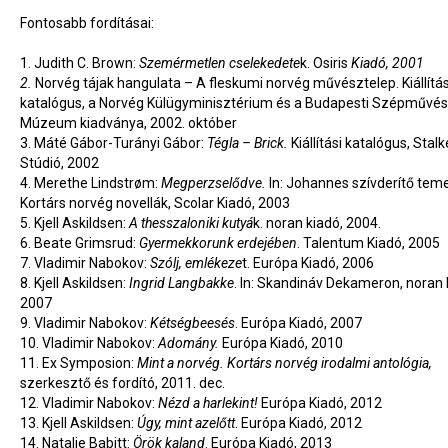
Fontosabb fordításai:
1.
Judith C. Brown:
Szemérmetlen cselekedete
k. Osiris
Kiadó, 2001
2.
Norvég tájak hangulata – A fleskumi norvég művésztelep. Kiállítás
katalógus, a Norvég Külügyminisztérium és a Budapesti Szépművés
Múzeum kiadványa, 2002. október
3.
Máté Gábor-Turányi Gábor:
Tégla – Brick.
Kiállítási katalógus, Stalk
Stúdió, 2002
4.
Merethe Lindstrøm:
Megperzselődve.
In: Johannes szívderítő tem
Kortárs norvég novellák, Scolar Kiadó, 2003
5.
Kjell Askildsen:
A thesszaloniki kutyá
k. noran kiadó, 2004.
6.
Beate Grimsrud:
Gyermekkorunk erdejében
. Talentum Kiadó, 2005
7.
Vladimir Nabokov:
Szólj, emlékeze
t. Európa Kiadó, 2006
8.
Kjell Askildsen:
Ingrid Langbakke
. In: Skandináv Dekameron, noran 
2007
9.
Vladimir Nabokov:
Kétségbeesés
. Európa Kiadó, 2007
10.
Vladimir Nabokov:
Adomány.
Európa Kiadó, 2010
11.
Ex Symposion:
Mint a norvég. Kortárs norvég irodalmi antológia,
szerkesztő és fordító, 2011. dec.
12.
Vladimir Nabokov:
Nézd a harlekint!
Európa Kiadó, 2012
13.
Kjell Askildsen:
Úgy, mint azelőtt
. Európa Kiadó, 2012
14.
Natalie Babitt:
Örök kaland
. Európa Kiadó, 2013