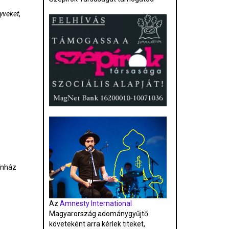
nyveket
,
ínház
Az
Amnesty International
Magyarország adománygyűjtő
követeként arra kérlek titeket,